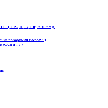
 ГРЩ, ВРУ, ЩСУ, ШР, АВР и т.д.
ление пожарными насосами)
асосы и т.д.)
ний