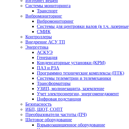
Интернет вещей
Системы мониторинга
Транспорт
Вибромониторинг
Вибромониторинг
Системы для центровки валов (в т.ч. лазерные
СМИК
Контроллеры
Внедрение АСУ ТП
Энергетика
АСКУЭ
Генерация
Конденсаторные установки (КРМ)
ПАЗ и РЗА
Программно технические комплексы (ПТК)
Системы телеметрии и телемеханики
Трансформаторы
УЗИП, молниезащита, заземление
Учет электроэнергии, энергоменеджмент
Цифровая подстанция
Безопасность
ИБП, ШОТ, СОПТ
Преобразователи частоты (ПЧ)
Щитовое оборудование
Взрывозащищенное оборудование