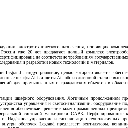
одукции электротехнического назначения, поставщик компле
 России уже 20 лет предлагает полный комплекс электрооб
 сертифицирована на соответствие требованиям государственных
следования и разработки новых технологий и материалов.
 Legrand - индустриальное, целью которого является обесп
енные шкафы Altis и щиты Atlantic из листовой стали с высок
решений для промышленных и гражданских объектов в област
ектации шкафного оборудования. Логичным продолжением пр
 устройства управления и светосигнализации, оборудование п
вления обеспечивает решение задач промышленных предприят
иверсальной системой маркировки CAB3. Перфорированные ка
сти. Надёжное управление и сигнализацию технологичных пр
внутри оболочек Legrand предлагает: вентиляторы, кондиц