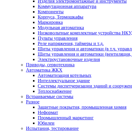
Изделия электромонтажные и инструменты
Коммутационная аппаратура
Компоненты
Корпуса, Термошкафы
Маркировка
Модульная автоматика
Низковольтные комплектные устройства НКУ,
Пульты управления
Реле напряжения, таймеры и т.д.
Щиты управления и автоматики (в т.ч. управ
Щиты управления и автоматики (вентиляция, н
Электроустановочные изделия
Приводы, сервотехника
Автоматика ЖКХ
Автоматизация котельных
Интеллектуальное здание
Системы диспетчеризации зданий и сооруже
Теплоснабжение
Встраиваемые системы
Разное
Защитные покрытия, промышленная химия
Неформат
Промышленный маркетинг
Юбилеи
Испытания, тестирование