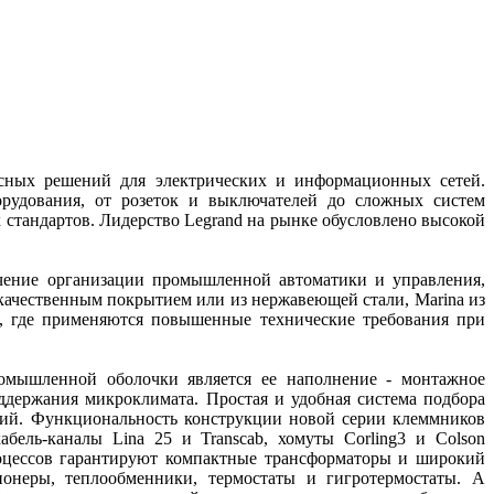
ксных решений для электрических и информационных сетей.
орудования, от розеток и выключателей до сложных систем
 стандартов. Лидерство Legrand на рынке обусловлено высокой
ечение организации промышленной автоматики и управления,
окачественным покрытием или из нержавеющей стали, Marina из
и, где применяются повышенные технические требования при
омышленной оболочки является ее наполнение - монтажное
оддержания микроклимата. Простая и удобная система подбора
ий. Функциональность конструкции новой серии клеммников
бель-каналы Lina 25 и Transcab, хомуты Corling3 и Colson
оцессов гарантируют компактные трансформаторы и широкий
ионеры, теплообменники, термостаты и гигротермостаты. А