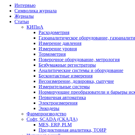
Интервью
Символика журнала
Журналы
Статьи
КИПиА
Расходометрия
Газоаналитическое оборудование, газоаналит
Измерение давления
Измерение уровня
Термометрия
Поверочное оборудование, метрология
Безбумажные регистраторы
Аналитические системы и оборудование
Бесконтактные измерения
Весоизмерение, дозировка, сыпучие
Измерительные системы
Нормирующие преобразователи и барьеры ис
Первичная автоматика
Электроизмерения
Энкодеры
Фармпроизводство
Софт, SCADA (СКАДА)
MES, ERP, PLM
Предиктивная аналитика, ТОИР