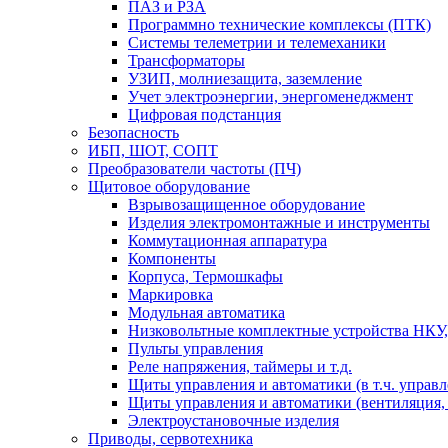
ПАЗ и РЗА
Программно технические комплексы (ПТК)
Системы телеметрии и телемеханики
Трансформаторы
УЗИП, молниезащита, заземление
Учет электроэнергии, энергоменеджмент
Цифровая подстанция
Безопасность
ИБП, ШОТ, СОПТ
Преобразователи частоты (ПЧ)
Щитовое оборудование
Взрывозащищенное оборудование
Изделия электромонтажные и инструменты
Коммутационная аппаратура
Компоненты
Корпуса, Термошкафы
Маркировка
Модульная автоматика
Низковольтные комплектные устройства НКУ,
Пульты управления
Реле напряжения, таймеры и т.д.
Щиты управления и автоматики (в т.ч. управ
Щиты управления и автоматики (вентиляция, н
Электроустановочные изделия
Приводы, сервотехника