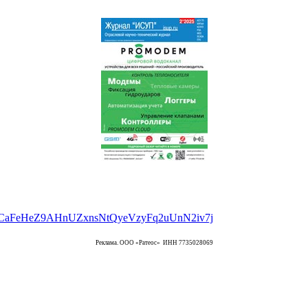
Реклама. ООО «Ратеос» ИНН 7735028069