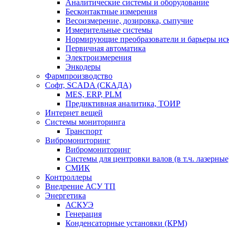
Аналитические системы и оборудование
Бесконтактные измерения
Весоизмерение, дозировка, сыпучие
Измерительные системы
Нормирующие преобразователи и барьеры ис
Первичная автоматика
Электроизмерения
Энкодеры
Фармпроизводство
Софт, SCADA (СКАДА)
MES, ERP, PLM
Предиктивная аналитика, ТОИР
Интернет вещей
Системы мониторинга
Транспорт
Вибромониторинг
Вибромониторинг
Системы для центровки валов (в т.ч. лазерные
СМИК
Контроллеры
Внедрение АСУ ТП
Энергетика
АСКУЭ
Генерация
Конденсаторные установки (КРМ)