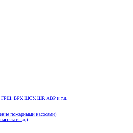
 ГРЩ, ВРУ, ЩСУ, ШР, АВР и т.д.
ление пожарными насосами)
асосы и т.д.)