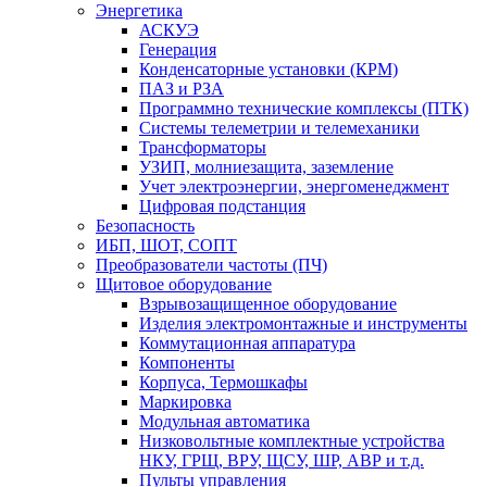
Энергетика
АСКУЭ
Генерация
Конденсаторные установки (КРМ)
ПАЗ и РЗА
Программно технические комплексы (ПТК)
Системы телеметрии и телемеханики
Трансформаторы
УЗИП, молниезащита, заземление
Учет электроэнергии, энергоменеджмент
Цифровая подстанция
Безопасность
ИБП, ШОТ, СОПТ
Преобразователи частоты (ПЧ)
Щитовое оборудование
Взрывозащищенное оборудование
Изделия электромонтажные и инструменты
Коммутационная аппаратура
Компоненты
Корпуса, Термошкафы
Маркировка
Модульная автоматика
Низковольтные комплектные устройства
НКУ, ГРЩ, ВРУ, ЩСУ, ШР, АВР и т.д.
Пульты управления