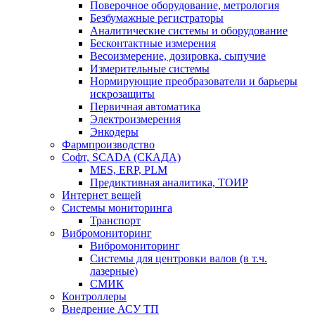
Поверочное оборудование, метрология
Безбумажные регистраторы
Аналитические системы и оборудование
Бесконтактные измерения
Весоизмерение, дозировка, сыпучие
Измерительные системы
Нормирующие преобразователи и барьеры
искрозащиты
Первичная автоматика
Электроизмерения
Энкодеры
Фармпроизводство
Софт, SCADA (СКАДА)
MES, ERP, PLM
Предиктивная аналитика, ТОИР
Интернет вещей
Системы мониторинга
Транспорт
Вибромониторинг
Вибромониторинг
Системы для центровки валов (в т.ч.
лазерные)
СМИК
Контроллеры
Внедрение АСУ ТП