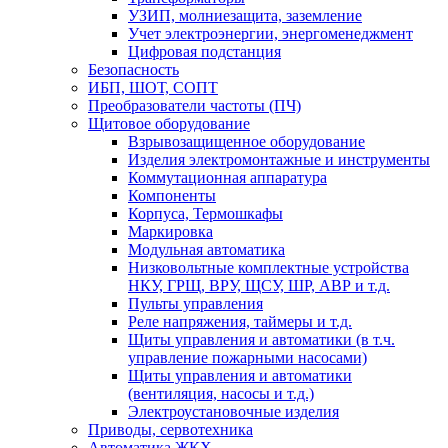
УЗИП, молниезащита, заземление
Учет электроэнергии, энергоменеджмент
Цифровая подстанция
Безопасность
ИБП, ШОТ, СОПТ
Преобразователи частоты (ПЧ)
Щитовое оборудование
Взрывозащищенное оборудование
Изделия электромонтажные и инструменты
Коммутационная аппаратура
Компоненты
Корпуса, Термошкафы
Маркировка
Модульная автоматика
Низковольтные комплектные устройства
НКУ, ГРЩ, ВРУ, ЩСУ, ШР, АВР и т.д.
Пульты управления
Реле напряжения, таймеры и т.д.
Щиты управления и автоматики (в т.ч.
управление пожарными насосами)
Щиты управления и автоматики
(вентиляция, насосы и т.д.)
Электроустановочные изделия
Приводы, сервотехника
Автоматика ЖКХ