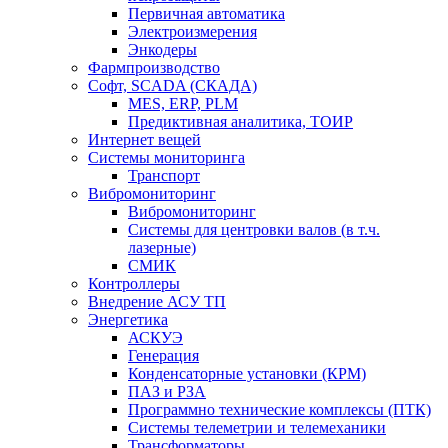
Первичная автоматика
Электроизмерения
Энкодеры
Фармпроизводство
Софт, SCADA (СКАДА)
MES, ERP, PLM
Предиктивная аналитика, ТОИР
Интернет вещей
Системы мониторинга
Транспорт
Вибромониторинг
Вибромониторинг
Системы для центровки валов (в т.ч.
лазерные)
СМИК
Контроллеры
Внедрение АСУ ТП
Энергетика
АСКУЭ
Генерация
Конденсаторные установки (КРМ)
ПАЗ и РЗА
Программно технические комплексы (ПТК)
Системы телеметрии и телемеханики
Трансформаторы