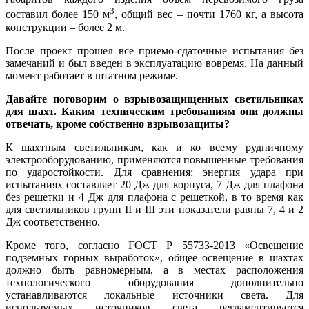
3
составил более 150 м
, общий вес – почти 1760 кг, а высота
конструкции – более 2 м.
После проект прошел все приемо-сдаточные испытания без
замечаний и был введен в эксплуатацию вовремя. На данный
момент работает в штатном режиме.
Давайте поговорим о взрывозащищенных светильниках
для шахт. Каким техническим требованиям они должны
отвечать, кроме собственно взрывозащиты?
К шахтным светильникам, как и ко всему рудничному
электрооборудованию, применяются повышенные требования
по ударостойкости. Для сравнения: энергия удара при
испытаниях составляет 20 Дж для корпуса, 7 Дж для плафона
без решетки и 4 Дж для плафона с решеткой, в то время как
для светильников групп II и III эти показатели равны 7, 4 и 2
Дж соответственно.
Кроме того, согласно ГОСТ Р 55733-2013 «Освещение
подземных горных выработок», общее освещение в шахтах
должно быть равномерным, а в местах расположения
технологического оборудования дополнительно
устанавливаются локальные источники света. Для
используемых источников света регламентируется