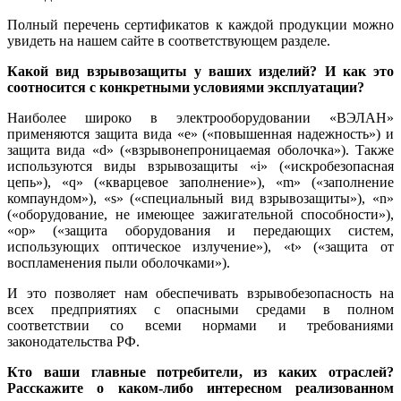
Полный перечень сертификатов к каждой продукции можно
увидеть на нашем сайте в соответствующем разделе.
Какой вид взрывозащиты у ваших изделий? И как это
соотносится с конкретными условиями эксплуатации?
Наиболее широко в электрооборудовании «ВЭЛАН»
применяются защита ви­да «e» («повышенная надежность») и
защита ви­да «d» («взрывонепроницаемая оболочка»). Также
используются ви­ды взрывозащиты «i» («искробезопасная
цепь»), «q» («кварцевое заполнение»), «m» («заполнение
компаундом»), «s» («специальный вид взрывозащиты»), «n»
(«оборудование, не имеющее зажигательной способности»),
«op» («защита оборудования и передающих систем,
использующих оптическое излучение»), «t» («защита от
воспламенения пы­ли оболочками»).
И это позволяет нам обеспечивать взрывобезопасность на
всех предприятиях с опасными средами в полном
соответствии со всеми нормами и требованиями
законодательства РФ.
Кто ваши главные потребители, из каких отраслей?
Расскажите о каком-либо интересном реализованном