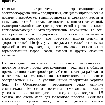
проекте.
Главные потребители взрывозащищенного
электрооборудования – предприятия, специализирующиеся на
добыче, переработке, транспортировке и хранении нефти и
га­за, химической промышленности, машиностроительной,
судостроительной и электроэнергетической отраслей, а также
горнодобывающие и металлургические комбинаты. То есть
все промышленные предприятия и объекты с опасными и
агрессивными средами, где требуется защита жизни и
здоровья людей. По факту мы не даем ни малейшего шанса
произойти взрыву там, где есть высокая концентрация
взрывоопасных паров, газов, смесей и других опасных
веществ.
Из последних интересных и сложных реализованных
проектов назову проект для компании – эксперта в области
промышленного электрообогрева. Стояла задача разработать и
изготовить 14 сложных по техническому наполнению
обогреваемых ШУС с увеличенными габаритами корпуса
(рис. 1). Обязательным требованием бы­ло наличие
сертификата Морского регистра судоходства. Задачу
усложняли новогодние праздники и сроки производства – 1,5
месяца, что очень ма­ло для подобного проекта. Учитывая
критичность сроков ввода в эксплуатацию систем