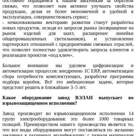
постоянно обращаемся к нашим заказчикам за обратной
связью, что позволяет нам активно улучшать свойства
продукции, делая ее более экономичной и удобной в
эксплуатации, совершенствовать сервис;
- немаловажными векторами развития станут разработка
новых продуктов, исходя из запросов рынка (возвращение на
рынок изделий для шахт, расширение линейки
общепромышленных светильников), и установление
партнерских отношений с предприятиями смежных отраслей,
что позволит полностью удовлетворить запросы клиентов о
реализации проектов «под ключ».
Большое внимание мы уделяем цифровизации и
автоматизации процессов: внедрению 1С ERP, автоматизации
сбора потребности комплектующих, разработке программы
подбора коробок. Всё это амбициозные задачи, которые
предстоит решить в ближайшие 3–5 лет.
Какое оборудование завод ­ВЭЛАН выпускает во
взрывозащищенном исполнении?
Завод производит во взрывозащищенном исполнении 14
групп электрооборудования: это более 1000 товарных
позиций. Преимуществом нашего производства является то,
что все ви­ды оборудования могут поставляться по желанию
заказчика в различных модификациях: с разным материалом