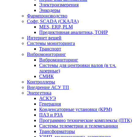
Электроизмерения
Энкодеры
Фармпроизводство
Софт, SCADA (СКАДА)
MES, ERP, PLM
Предиктивная аналитика, ТОИР
Интернет вещей
Системы мониторинга
Транспорт
Вибромониторинг
Вибромониторинг
Системы для центровки валов (в т.ч.
лазерные)
СМИК
Контроллеры
Внедрение АСУ ТП
Энергетика
АСКУЭ
Генерация
Конденсаторные установки (КРМ)
ПАЗ и РЗА
Программно технические комплексы (ПТК)
Системы телеметрии и телемеханики
Трансформаторы
УЗИП, молниезащита, заземление