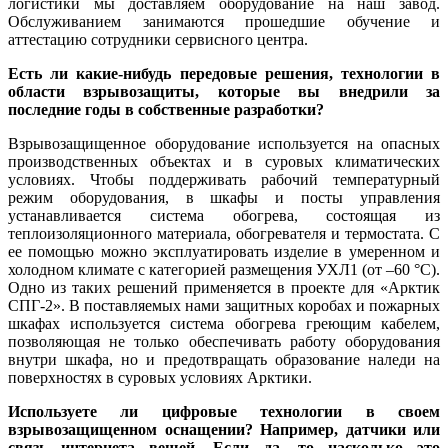
логистики мы доставляем оборудование на наш завод.
Обслуживанием занимаются прошедшие обучение и
аттестацию сотрудники сервисного центра.
Есть ли какие-нибудь передовые решения, технологии в
области взрывозащиты, которые вы внедрили за
последние го­ды в собственные разработки?
Взрывозащищенное оборудование используется на опасных
производственных объектах и в суровых климатических
условиях. Чтобы поддерживать рабочий температурный
режим оборудования, в шкафы и посты управления
устанавливается система обогрева, состоящая из
теплоизоляционного материала, обогревателя и термостата. С
ее помощью можно эксплуатировать изделие в умеренном и
холодном климате с категорией размещения УХЛ1 (от –60 °C).
Одно из таких решений применяется в проекте для «Арктик
СПГ-2». В поставляемых нами защитных коробах и пожарных
шкафах используется система обогрева греющим кабелем,
позволяющая не только обеспечивать работу оборудования
внутри шкафа, но и предотвращать образование наледи на
поверхностях в суровых условиях Арктики.
Используете ли цифровые технологии в своем
взрывозащищенном оснащении? Например, датчики или
связь интернета вещей. Если да, то насколько
это