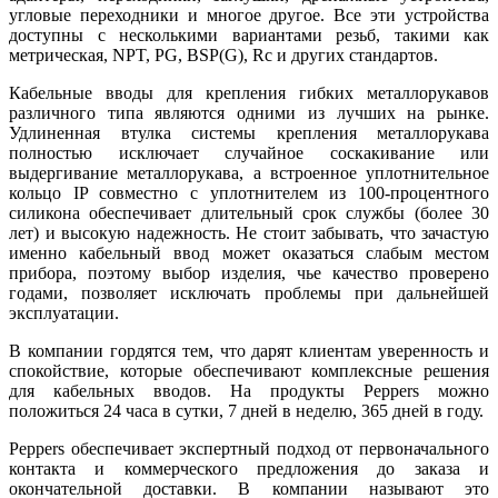
угловые переходники и многое другое. Все эти устройства
доступны с несколькими вариантами резьб, такими как
метрическая, NPT, PG, BSP(G), Rc и других стандартов.
Кабельные вводы для крепления гибких металлорукавов
различного ти­па являются одними из лучших на рынке.
Удлиненная втулка системы крепления металлорукава
полностью исключает случайное соскакивание или
выдергивание металлорукава, а встроенное уплотнительное
кольцо IP совместно с уплотнителем из 100‑процентного
силикона обеспечивает длительный срок службы (более 30
лет) и высокую надежность. Не стоит забывать, что зачастую
именно кабельный ввод может оказаться слабым местом
прибора, поэтому выбор изделия, чье качество проверено
годами, позволяет исключать проблемы при дальнейшей
эксплуатации.
В компании гордятся тем, что дарят клиентам уверенность и
спокойствие, которые обеспечивают комплексные решения
для кабельных вводов. На продукты Peppers можно
положиться 24 ча­са в сутки, 7 дней в неделю, 365 дней в году.
Peppers обеспечивает экспертный подход от первоначального
контакта и коммерческого предложения до заказа и
окончательной доставки. В компании называют это