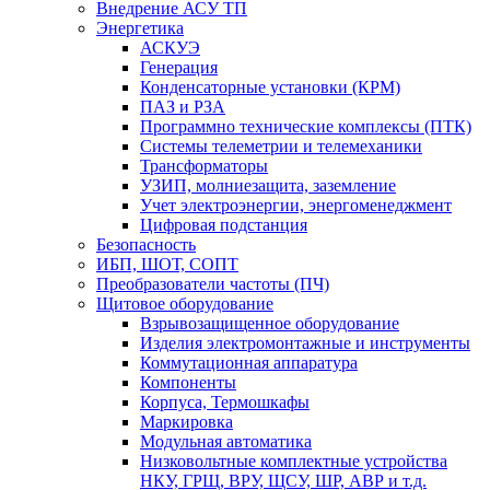
Внедрение АСУ ТП
Энергетика
АСКУЭ
Генерация
Конденсаторные установки (КРМ)
ПАЗ и РЗА
Программно технические комплексы (ПТК)
Системы телеметрии и телемеханики
Трансформаторы
УЗИП, молниезащита, заземление
Учет электроэнергии, энергоменеджмент
Цифровая подстанция
Безопасность
ИБП, ШОТ, СОПТ
Преобразователи частоты (ПЧ)
Щитовое оборудование
Взрывозащищенное оборудование
Изделия электромонтажные и инструменты
Коммутационная аппаратура
Компоненты
Корпуса, Термошкафы
Маркировка
Модульная автоматика
Низковольтные комплектные устройства
НКУ, ГРЩ, ВРУ, ЩСУ, ШР, АВР и т.д.