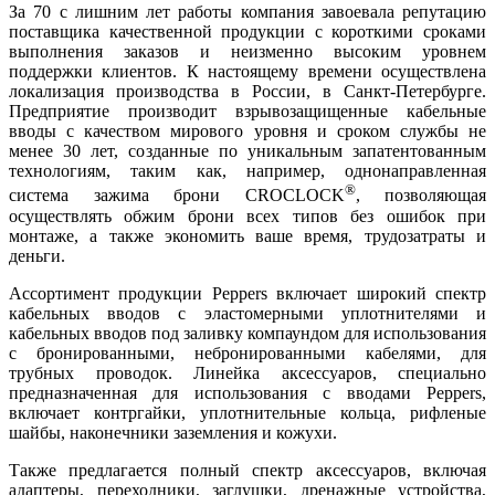
За 70 с лишним лет работы компания завоевала репутацию
поставщика качественной продукции с короткими сроками
выполнения заказов и неизменно высоким уровнем
поддержки клиентов. К настоящему времени осуществлена
локализация производства в России, в Санкт-Петербурге.
Предприятие производит взрывозащищенные кабельные
вводы с качеством мирового уровня и сроком службы не
менее 30 лет, созданные по уникальным запатентованным
технологиям, таким как, например, однонаправленная
®
система зажима брони CROCLOCK
, позволяющая
осуществлять обжим брони всех типов без ошибок при
монтаже, а также экономить ва­ше время, трудозатраты и
деньги.
Ассортимент продукции Peppers включает широкий спектр
кабельных вводов с эластомерными уплотнителями и
кабельных вводов под заливку компаундом для использования
с бронированными, небронированными кабелями, для
трубных проводок. Линейка аксессуаров, специально
предназначенная для использования с вводами Peppers,
включает контргайки, уплотнительные кольца, рифленые
шайбы, наконечники заземления и кожухи.
Также предлагается полный спектр аксессуаров, включая
адаптеры, переходники, заглушки, дренажные устройства,