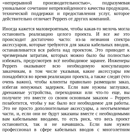
«непрерывной производительностью», подразумевая
уникальное сочетание непревзойденного качества продукции,
технической поддержки и предоставления услуг, которое
действительно отличает Peppers от других компаний.
Иногда кажется маловероятным, чтобы какая-то мелочь могла
остановить реализацию целого проекта. И все же это
происходит достаточно часто: из-за незнания спектра
аксессуаров, которые требуются для заказа кабельных вводов,
останавливается вся работа над проектом. Это приводит к
чрезмерным затратам, которых можно бы­ло бы полностью
избежать, предусмотрев всё необходимое заранее. Инженеры
Peppers оказывают всю необходимую консультацию
заказчикам, в том числе указывая, какие аксессуары им
понадобятся во время реализации проекта, а также следят (что
очень важно), чтобы клиенты правильно размещали заказ,
избегая ненужных задержек. Если вам нужны заглушки,
дренажные устройства, переходники или что-то еще, вы
получите это вместе со своим основным заказом – Peppers
позаботится, чтобы у вас бы­ло все необходимое для работы.
Это не просто дополнительные аксессуары, а неотъемлемые
части, и, если они не будут заказаны вместе с необходимыми
вам кабельными вводами, то есть риск, что весь проект
остановится, так и не начавшись. Если вам нужен
профессионал в сфере кабельных вводов с многолетним