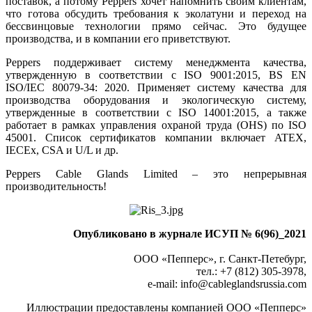
поставок, а потому Peppers хочет напомнить своим клиентам,
что готова обсудить требования к эколатуни и переход на
бессвинцовые технологии прямо сейчас. Это будущее
производства, и в компании его приветствуют.
Peppers поддерживает систему менеджмента качества,
утвержденную в соответствии с ISO 9001:2015, BS EN
ISO/IEC 80079-34: 2020. Применяет систему качества для
производства оборудования и экологическую систему,
утвержденные в соответствии с ISO 14001:2015, а также
работает в рамках управления охраной труда (OHS) по ISO
45001. Список сертификатов компании включает ATEX,
IECEx, CSA и U/L и др.
Peppers Cable Glands Limited – это непрерывная
производительность!
Опубликовано в журнале ИСУП № 6(96)_2021
ООО «Пепперс», г. Санкт-Петебург,
тел.: +7 (812) 305-3978,
e-mail: info
@
cableglandsrussia.com
Иллюстрации предоставлены компанией ООО «Пепперс»