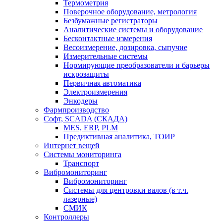
Термометрия
Поверочное оборудование, метрология
Безбумажные регистраторы
Аналитические системы и оборудование
Бесконтактные измерения
Весоизмерение, дозировка, сыпучие
Измерительные системы
Нормирующие преобразователи и барьеры
искрозащиты
Первичная автоматика
Электроизмерения
Энкодеры
Фармпроизводство
Софт, SCADA (СКАДА)
MES, ERP, PLM
Предиктивная аналитика, ТОИР
Интернет вещей
Системы мониторинга
Транспорт
Вибромониторинг
Вибромониторинг
Системы для центровки валов (в т.ч.
лазерные)
СМИК
Контроллеры