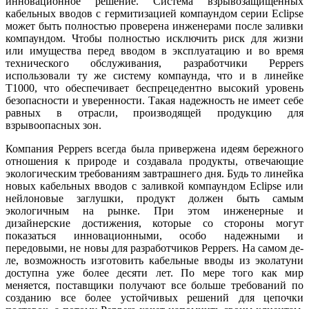
инновационное решение. Система взрывозащищенных
кабельных вводов с гермитизацией компаундом серии Eclipse
может быть полностью проверена инженерами после заливки
компаундом. Чтобы полностью исключить риск для жизни
или имущества перед вводом в эксплуатацию и во время
технического обслуживания, разработчики Peppers
использовали ту же систему компаунда, что и в линейке
T1000, что обеспечивает беспрецедентно высокий уровень
безопасности и уверенности. Такая надежность не имеет се­бе
равных в отрасли, производящей продукцию для
взрывоопасных зон.
Компания Peppers всегда была привержена идеям бережного
отношения к природе и создавала продукты, отвечающие
экологическим требованиям завтрашнего дня. Будь то линейка
новых кабельных вводов с заливкой компаундом Eclipse или
нейлоновые заглушки, продукт должен быть самым
экологичным на рынке. При этом инженерные и
дизайнерские достижения, которые со стороны могут
показаться инновационными, особо надежными и
передовыми, не но­вы для разработчиков Peppers. На самом де­
ле, возможность изготовить кабельные вводы из эколатуни
доступна уже более десяти лет. По ме­ре то­го как мир
меняется, поставщики получают все больше требований по
созданию все более устойчивых решений для цепочки