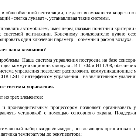
в общеобменной вентиляции, не дают возможности корректно о
ций «слегка лукавят», устанавливая такие системы.
управлять автомобилем, имея перед глазами понятный критерий 
 с системой вентиляции. Конечному пользователю нужно осо
лировать один ключевой параметр – объемный расход воздуха.
ает ваша компания?
роблемы. На­ша система управления построена на базе сенсорн
ят два коммуникационных модуля - ИТ1704 и ИТ1708, обеспечи
система управления позволяет расположить коммуникационные м
СПК LSIT с интерфейсом управления – на значительном удалении
те системы управления.
т из трех элементов:
 производительным процессором позволяет организовать у
равлять установкой с помощью сенсорного экрана. Поддержи
птимальный набор входов/выходов, позволяющих организовать
 датчика температуры до рекуператора;