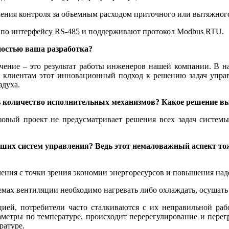
ения контроля за объемным расходом приточного или вытяжного
 по интерфейсу RS‑485 и поддерживают протокол Modbus RTU.
ностью ваша разработка?
печение – это результат работы инженеров нашей компании. В
м клиентам этот инновационный подход к решению задач упра
здуха.
ть количество исполнительных механизмов? Какое решение в
азовый проект не предусматривает решения всех задач систе
ших систем управления? Ведь этот немаловажный аспект то
ения с точки зрения экономии энергоресурсов и повышения над
мах вентиляции необходимо нагревать либо ­охлаждать, осушать
ей, потребители часто сталкиваются с их неправильной раб
метры по температуре, происходит перерегулирование и перег
ратуре.