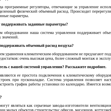
хода программные регуляторы, отвечающие за управление исп
еделенный физический объемный расход. Происходит перерегулир
анные параметры.
т поддерживать заданные параметры?
м оборудовании наша система управления поддерживает объе
х значений.
поддерживать объемный расход воздуха?
тем уравнения климатическим оборудованием не предлагают по
остатков: очень высокая цена, более сложный монтаж и эксплу
ель с вашей системой управления? Расскажите подробнее.
вляются ее простота подключения к климатическому оборудов
троек при пусконаладке. Система управления позволяет нас
строить график работы установки по календарю. Имеется возмо
?
могут являться как серьезные заводы-изготовители вентиляци
и малых объектов строительства: офисов, магазинов, коттеджей 