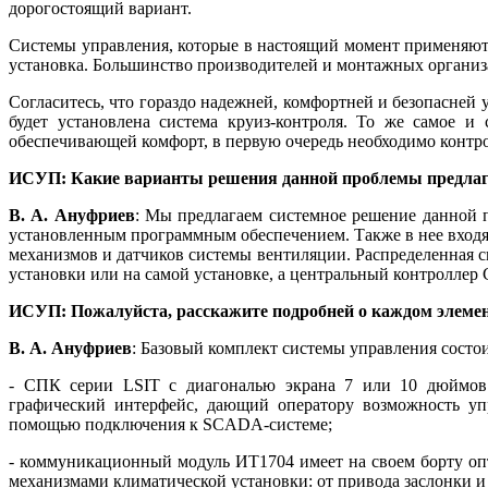
дорогостоящий вариант.
Системы управления, которые в настоящий момент применяют 
установка. Большинство производителей и монтажных организа
Согласитесь, что гораздо надежней, комфортней и безопасней 
будет установлена система круиз-контроля. То же самое и
обеспечивающей комфорт, в первую очередь необходимо контро
ИСУП: Какие варианты решения данной проблемы предлаг
В. А. Ануфриев
: Мы предлагаем системное решение данной п
установленным программным обеспечением. Также в нее вход
механизмов и датчиков системы вентиляции. Распределенная 
установки или на самой установке, а центральный контроллер 
ИСУП: Пожалуйста, расскажите подробней о каждом элемен
В. А. Ануфриев
: Базовый комплект системы управления состои
- СПК серии LSIT с диагональю экрана 7 или 10 дюймов и
графический интерфейс, дающий оператору возможность уп
помощью подключения к SCADA-системе;
- коммуникационный модуль ИТ1704 имеет на своем борту о
механизмами климатической установки: от привода заслонки и