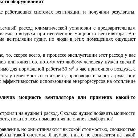
кого оборудования?
е работающих системах вентиляции и получили результаты,
бъемный расход климатической установки с предварительным
аваемого воздуха при неизменной мощности вентилятора. Это
тема вентиляции гудит, но люди в этих помещениях ощущают
 то, скорее всего, в процессе эксплуатации этот расход у вас
иков или клиентов, потому что любому человеку нужен свежий
3
димо для нормальной работы 50 м
в час приточного воздуха, а
ется утомляемость и снижается производительность труда, они
 с эффективностью использования энергоресурсов на отопление
еличив мощность вентилятора или применив какой-то
 настроили на нужный расход. Сколько нужно добавить мощности
ость, пока во всех помещениях не станет комфортно?
равления, но они отличаются высокой стоимостью, сложностью
боты такой системы. Я думаю, никто не согласится на такой