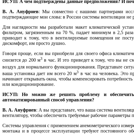
ИСУП: А чем подтверждены данные предположения? И поче
В. А. Ануфриев
: Мы совместно с нашими партнерами иссл
подтверждающие мои слова: в России системы вентиляции не 
Для наглядности мы разработали макет климатической уста
фильтром, загрязненным на 70 %, падает минимум в 2,5 раз
приводит к тому, что в вентилируемые помещения не посту
дискомфорт, им просто душно.
Говоря проще, если вы приобрели для своего офиса климатичес
3
снизится до 200 м
в час. И это приведет к тому, что вы не 
воздух для нормального функционирования. Представьте ситуа
3
ваша установка дает им всего 20 м
в час на человека. Это п
начинают открывать окна, чтобы компенсировать потребность 
или кондиционирование.
ИСУП: Но можно же решить проблему и обеспечить н
автоматизированный способ управления?
В. А. Ануфриев
: А вы представьте, что ваша система вентил
вентилятору, чтобы обеспечить требуемые рабочие параметры 
Системы управления с применением анемометрического измере
монтажа и в процессе эксплуатации требуют постоянного об