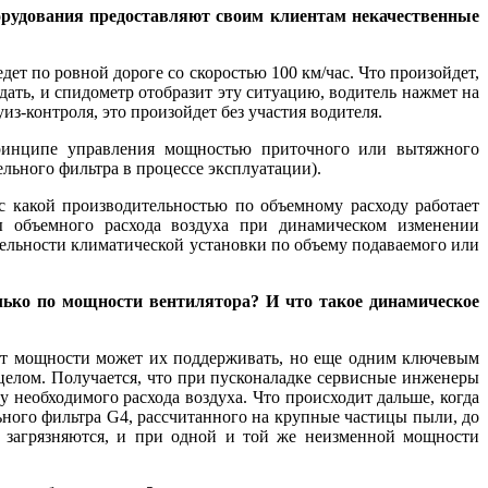
орудования предоставляют своим клиентам некачественные
дет по ровной дороге со скоростью 100 км/час. Что произойдет,
дать, и спидометр отобразит эту ситуацию, водитель нажмет на
з-контроля, это произойдет без участия водителя.
принципе управления мощностью приточного или вытяжного
льного фильтра в процессе эксплуатации).
 какой производительностью по объемному расходу работает
ры объемного расхода воздуха при динамическом изменении
ельности климатической установки по объему подаваемого или
лько по мощности вентилятора? И что такое динамическое
 от мощности может их поддерживать, но еще одним ключевым
целом. Получается, что при пусконаладке сервисные инженеры
 необходимого расхода воздуха. Что происходит дальше, когда
ьного фильтра G4, рассчитанного на крупные частицы пыли, до
 загрязняются, и при одной и той же неизменной мощности