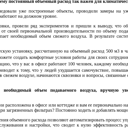
му постоянный объемный расход так важен для климатичес
едовали уже построенные объекты, проводили замеры на уж
работают на должном уровне.
новки, провели ряд экспериментов и пришли к выводу, что о
а от своей первоначальной производительности по объему под
пает необходимый объем свежего воздуха. В результате сис
кую установку, рассчитанную на объемный расход 500 м3 в час,
сможете создать комфортные условия работы для своих сотрудн
цию, что у вас в офисе работают 100 человек, каждому необхо
риводит к тому, что у людей ухудшается самочувствие, повыша
в свежем воздухе, начинаются сквозняки и вопросы, связанные
еобходимый объем подаваемого воздуха, вручную ув
яции расположена в офисе или коттедже и вам ее первоначально
при загрязненных фильтрах? Постоянно ходить и добавлять мощн
ния объемного расхода позволяют автоматизировать процесс уп
служивания и настройки, что сводит к ну­лю эффективность ра