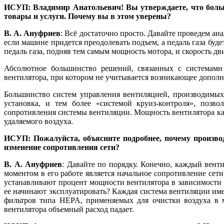
ИСУП: Владимир Анатольевич! Вы утверждаете, что больш
товары и услуги. Почему вы в этом уверены?
В. А. Ануфриев
: Всё достаточно просто. Давайте проведем ан
если машине придется преодолевать подъем, а педаль газа буд
педаль газа, подняв тем самым мощность мотора, и скорость дв
Абсолютное большинство решений, связанных с системами
вентилятора, при котором не учитывается возникающее дополни
Большинство систем управления вентиляцией, производимых
установка, и тем более «системой круиз-контроля», позв
сопротивления системы вентиляции. Мощность вентилятора ка
удаляемого воздуха.
ИСУП: Пожалуйста, объясните подробнее, почему произво
изменение сопротивления сети?
В. А. Ануфриев
: Давайте по порядку. Конечно, каждый вен
моментом в его работе является начальное сопротивление се
устанавливают процент мощности вентилятора в зависимости о
ее начинают эксплуатировать? Каждая система вентиляции име
фильтров типа HEPA, применяемых для очистки воздуха в 
вентилятора объемный расход падает.