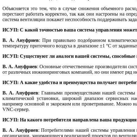
Объясняется это тем, что в случае снижения объемного рас
перестают работать корректно, так как они настроены на опр
система вентиляции покажет неспособность поддерживать зад
ИСУП: С какой точностью ваша система управления може
В. А. Ануфриев
: При правильно подобранном климатическо
температуру приточного воздуха в диапазоне ±1 °С от заданны
ИСУП: Существуют ли аналоги вашей системы, способные 
В. А. Ануфриев
: Основные отечественные производители сис
от различных инжиниринговых компаний, но они имеют ряд нед
ИСУП: А какие удобства и преимущества получает потребит
В. А. Ануфриев
: Главными преимуществами нашей системы я
климатической установки, широкий диапазон сервисных нас
например основной и экорежим или проветривание. Можно на
VNC-сервер.
ИСУП: На какого потребителя направлена ваша продукция
В. А. Ануфриев
: Потребителями нашей системы управления 
организации, занимающиеся реализацией проектов по вентиляци