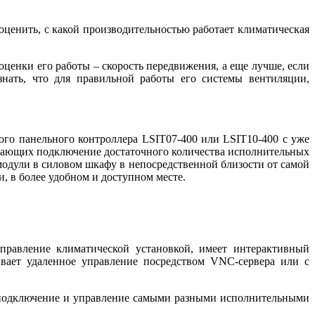
ценить, с какой производительностью работает климатическая
оценки его работы – скорость передвижения, а еще лучше, если
знать, что для правильной работы его системы вентиляции,
ого панельного контроллера LSIT07-400 или LSIT10-400 c уже
вающих подключение достаточного количества исполнительных
одули в силовом шкафу в непосредственной близости от самой
, в более удобном и доступном месте.
правление климатической установкой, имеет интерактивный
вает удаленное управление посредством VNC-сервера или с
 подключение и управление самыми разными исполнительными