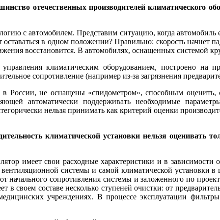
инство отечественных производителей климатического об
алогию с автомобилем. Представим ситуацию, когда автомобиль е
ет оставаться в одном положении? Правильно: скорость начнет па
ижения восстановится. В автомобилях, оснащенных системой круи
 управления климатическим оборудованием, построено на 
тельное сопротивление (например из-за загрязнения предварите
 в России, не оснащены «спидометром», способным оценить, с
оляющей автоматически поддерживать необходимые парамет
тегорически нельзя принимать как критерий оценки производит
дительность климатической установки нельзя оценивать то
тилятор имеет свои расходные характеристики и в зависимости
ти вентиляционной системы и самой климатической установки в 
т начального сопротивления системы и заложенного по проекту
ет в своем составе несколько ступеней очистки: от предварител
медицинских учреждениях. В процессе эксплуатации фильтры