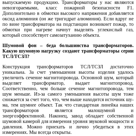
выпускаемую продукцию. Трансформаторы у нас являются
невозгораемыми, класс пожарной безопасности F1.
Дополнительно в обмотки высокого напряжения добавляется
оксид алюминия (он же тригидрат алюминия). Если вдруг не
по ви­не трансформатора на подстанции возникнет пожар, то
обмотки при нагреве начнут выделять углекислый газ,
который способствует самозатуханию объекта.
Шумовой фон – беда большинства трансформаторов.
Какую шумовую нагрузку создают трансформаторы серии
ТСЛ/ТСЗЛ?
Конструкция трансформаторов ТСЛ/ТСЗЛ достаточно
уникальна. За счет уменьшения высоты изделия удалось
увеличить сечение магнитопровода. Основной шум, который
выделяет трансформатор, выдает магнитопровод.
Соответственно, чем больше сечение магнитопровода, тем
шум меньше. Из-за самого уменьшения высоты шум то­же
снижается за счет то­го, что, чем вы­ше находится источник шу­
ма, тем шумнее объект. Так что стандартная линейка наших
трансформаторов является малошумной и
энергоэффективной. Наконец, завод обладает собственной
шумовой камерой для измерения уровня звуковой мощности и
давления. Можно приехать и лично убедиться в этих
измерениях. Мы всегда открыты.