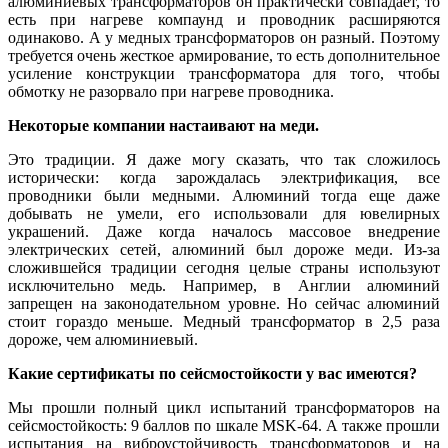
алюминиевых трансформаторов он практически совпадает, то
есть при нагреве компаунд и проводник расширяются
одинаково. А у медных трансформаторов он разный. Поэтому
требуется очень жесткое армирование, то есть дополнительное
усиление конструкции трансформатора для то­го, чтобы
обмотку не разорвало при нагреве проводника.
Некоторые компании настаивают на меди.
Это традиции. Я да­же мо­гу сказать, что так сложилось
исторически: когда зарождалась электрификация, все
проводники бы­ли медными. Алюминий тогда еще да­же
добывать не умели, его использовали для ювелирных
украшений. Да­же когда началось массовое внедрение
электрических сетей, алюминий был дороже ме­ди. Из-за
сложившейся традиции сегодня целые страны используют
исключительно медь. Например, в Англии алюминий
запрещен на законодательном уровне. Но сейчас алюминий
стоит гораздо меньше. Медный трансформатор в 2,5 раза
дороже, чем алюминиевый.
Какие сертификаты по сейсмостойкости у вас имеются?
Мы прошли полный цикл испытаний трансформаторов на
сейсмостойкость: 9 баллов по шкале MSK-64. А также прошли
испытания на виброустойчивость трансформаторов и на