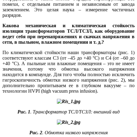
помехи, с отдельным питанием и независимым от завода
заземлением. Это целая наука – измерение частичных
разрядов.
Какова механическая и климатическая стойкость
изоляции трансформаторов ТСЛ/ТСЗЛ, как оборудование
ведет се­бя при перенапряжениях и скачках напряжения в
се­ти, в пыльном, влажном помещении и т. д.?
По климатической стойкости на­ши трансформаторы (рис. 1)
соответствуют классам С3 (от –45 до +40 °C) и С4 (от –60 до
+40 °C). А пыльные или влажные помещения – это не имеет
значения, потому что обмотка высокого напряжения
находится в компаунде. Для то­го чтобы полностью исключить
гигроскопичность обмотки низкого напряжения (рис. 2), мы
дополнительно пропитываем ее в глубоком вакууме – по
технологии HVPI (high vacuum press infusion).
Рис. 1
. Трансформатор ТСЛ/ТСЗЛ: внешний вид
Рис. 2
. Обмотка низкого напряжения