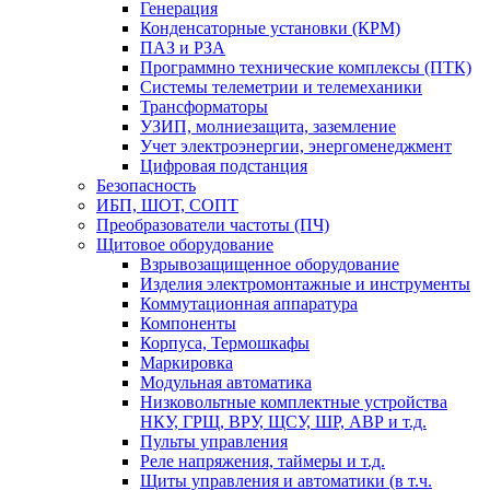
Генерация
Конденсаторные установки (КРМ)
ПАЗ и РЗА
Программно технические комплексы (ПТК)
Системы телеметрии и телемеханики
Трансформаторы
УЗИП, молниезащита, заземление
Учет электроэнергии, энергоменеджмент
Цифровая подстанция
Безопасность
ИБП, ШОТ, СОПТ
Преобразователи частоты (ПЧ)
Щитовое оборудование
Взрывозащищенное оборудование
Изделия электромонтажные и инструменты
Коммутационная аппаратура
Компоненты
Корпуса, Термошкафы
Маркировка
Модульная автоматика
Низковольтные комплектные устройства
НКУ, ГРЩ, ВРУ, ЩСУ, ШР, АВР и т.д.
Пульты управления
Реле напряжения, таймеры и т.д.
Щиты управления и автоматики (в т.ч.