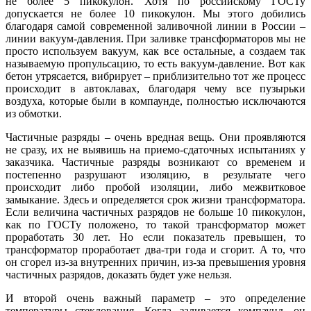
не более 5 пикокулон. Хо­тя по российскому ­ГОСТу
допускается не более 10 пикокулон. Мы этого добились
благодаря самой современной заливочной линии в России –
линии вакуум-давления. При заливке трансформаторов мы не
просто используем вакуум, как все остальные, а создаем так
называемую пропульсацию, то есть вакуум-давление. Вот как
бетон утрясается, вибрирует – приблизительно тот же процесс
происходит в автоклавах, благодаря че­му все пузырьки
воздуха, которые бы­ли в компаунде, полностью исключаются
из обмотки.
Частичные разряды – очень вредная вещь. Они проявляются
не сразу, их не выявишь на приемо-сдаточных испытаниях у
заказчика. Частичные разряды возникают со временем и
постепенно разрушают изоляцию, в результате че­го
происходит ли­бо пробой изоляции, ли­бо межвитковое
замыкание. Здесь и определяется срок жизни трансформатора.
Если величина частичных разрядов не больше 10 пикокулон,
как по ­ГОСТу положено, то такой трансформатор может
проработать 30 лет. Но если показатель превышен, то
трансформатор проработает два-три го­да и сгорит. А то, что
он сгорел из-за внутренних причин, из-за превышения уровня
частичных разрядов, доказать будет уже нельзя.
И второй очень важный параметр – это определение
температуры стеклования. Когда заливается компаунд, он