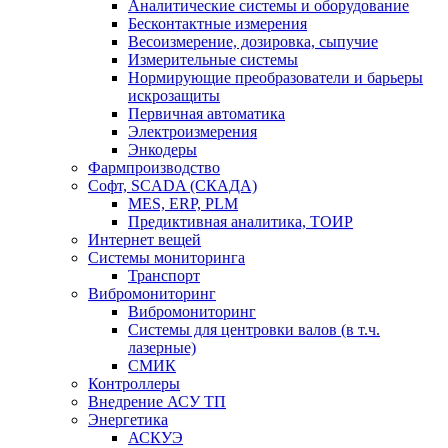
Аналитические системы и оборудование
Бесконтактные измерения
Весоизмерение, дозировка, сыпучие
Измерительные системы
Нормирующие преобразователи и барьеры
искрозащиты
Первичная автоматика
Электроизмерения
Энкодеры
Фармпроизводство
Софт, SCADA (СКАДА)
MES, ERP, PLM
Предиктивная аналитика, ТОИР
Интернет вещей
Системы мониторинга
Транспорт
Вибромониторинг
Вибромониторинг
Системы для центровки валов (в т.ч.
лазерные)
СМИК
Контроллеры
Внедрение АСУ ТП
Энергетика
АСКУЭ