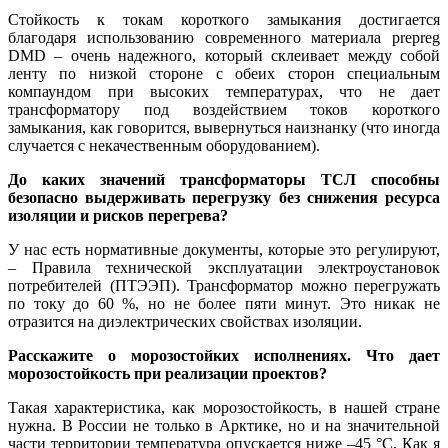
Стойкость к токам короткого замыкания достигается
благодаря использованию современного материала prepreg
DMD – очень надежного, который склеивает между собой
ленту по низкой стороне с обеих сторон специальным
компаундом при высоких температурах, что не дает
трансформатору под воздействием токов короткого
замыкания, как говорится, вывернуться наизнанку (что иногда
случается с некачественным оборудованием).
До каких значений трансформаторы ТСЛ способны
безопасно выдерживать перегрузку без снижения ресурса
изоляции и рисков перегрева?
У нас есть нормативные документы, которые это регулируют,
– Правила технической эксплуатации электроустановок
потребителей (ПТЭЭП). Трансформатор можно перегружать
по то­ку до 60 %, но не более пя­ти минут. Это никак не
отразится на диэлектрических свойствах изоляции.
Расскажите о морозостойких исполнениях. Что дает
морозостойкость при реализации проектов?
Такая характеристика, как морозостойкость, в нашей стране
нужна. В России не только в Арктике, но и на значительной
части территории температура опускается ниже –45 °C. Как я