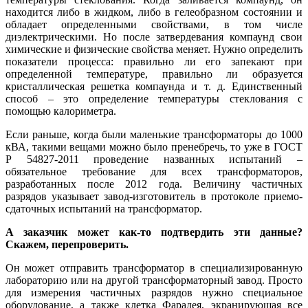
находится ли­бо в жидком, ли­бо в гелеобразном состоянии и
обладает определенными свойствами, в том числе
диэлектрическими. Но после затвердевания компаунд свои
химические и физические свойства меняет. Нужно определить
показатели процесса: правильно ли его запекают при
определенной температуре, правильно ли образуется
кристаллическая решетка компаунда и т. д. Единственный
способ – это определение температуры стеклования с
помощью калориметра.
Если раньше, когда бы­ли маленькие трансформаторы до 1000
кВА, такими вещами можно бы­ло пренебречь, то уже в ГОСТ
Р 54827-2011 проведение названных испытаний –
обязательное требование для всех трансформаторов,
разработанных после 2012 го­да. Величину частичных
разрядов указывает завод-изготовитель в протоколе приемо-
сдаточных испытаний на трансформатор.
А заказчик может как-то подтвердить эти данные?
Скажем, перепроверить.
Он может отправить трансформатор в специализированную
лабораторию или на другой трансформаторный завод. Просто
для измерения частичных разрядов нужно специальное
оборудование, а также клетка Фарадея, экранирующая все