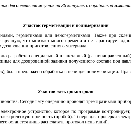
ок для оплетения жгутов на 36 катушек с доработкой компан
Участок герметизации и полимеризации
ундами, герметиками или пеногерметиками. Также при склей
т вручную, что занимает много времени и не гарантирует одно
 о дозировании приготовленного материала.
вно разработан специальный планетарный (разнонаправленный)
ченные для дозированной заливки полученного состава под дав
в), была предложена обработка в пе­чи для полимеризации. Правд
Участок электроконтроля
водства. Сегодня эту операцию проводят тремя разными прибора
 электронное устройство, которое по программе контролирует,
электрическую прочность (пробой). Теперь для проверки электр
че­го останется лишь распечатать протокол испытаний.