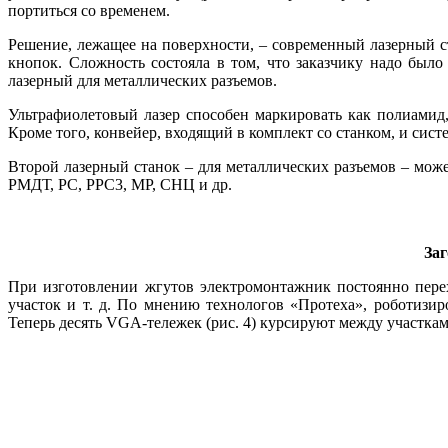
портиться со временем.
Решение, лежащее на поверхности, – современный лазерный 
кнопок. Сложность состояла в том, что заказчику на­до бы­
лазерный для металлических разъемов.
Ультрафиолетовый лазер способен маркировать как полиамид,
Кроме то­го, конвейер, входящий в комплект со станком, и сис
Второй лазерный станок – для металлических разъемов – може
РМДТ, РС, РРС3, МР, СНЦ и др.
Заг
При изготовлении жгутов электромонтажник постоянно перех
участок и т. д. По мнению технологов «Протеха», роботизи
Теперь десять VGA-тележек (рис. 4) курсируют между участкам