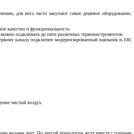
ению, для не­го часто закупают самое дешевое оборудование,
вое качество и функциональность:
 можно подключать до пя­ти различных термоинструментов;
 первому каналу подключен модернизированный паяльник α-100,
щение чистый воздух.
ими видами лент. По другой технологии жгут вместе с плечами