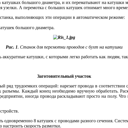
а катушках большого диаметра, и их перематывают на катушки м
тся узелки. А перемотка с больших катушек отнимает много врем
станка, выполняющих эти операции в автоматическом режиме:
катушек большого диаметра.
Рис. 1
. Станок для перемотки проводов с бухт на катушки
 аккуратные катушки, с которыми легко работать как людям, та
Заготовительный участок
й ряд трудоемких операций: нарезает провода в соответствии с
ах разъемы. Каждый конец необходимо вручную обработать. Рас
редприятии, иногда провода раскладывают просто на по­лу. Что 
т­ройств.
ь одновременно 8 катушек с проводами разного сечения. Систем
 настроить скорость размотки.