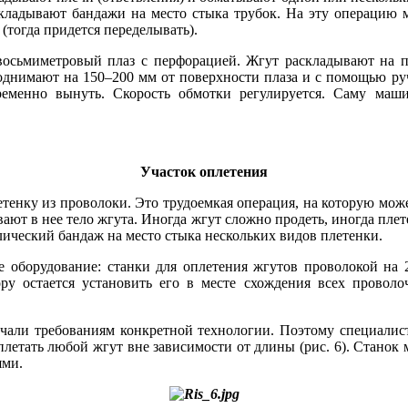
акладывают бандажи на место стыка трубок. На эту операцию м
(тогда придется переделывать).
осьмиметровый плаз с перфорацией. Жгут раскладывают на пл
 поднимают на 150–200 мм от поверхности плаза и с помощью р
еменно вынуть. Скорость обмотки регулируется. Са­му маш
Участок оплетения
тенку из проволоки. Это трудоемкая операция, на которую мож
ют в нее те­ло жгута. Иногда жгут сложно продеть, иногда плет
ллический бандаж на место стыка нескольких видов плетенки.
е оборудование: станки для оплетения жгутов проволокой на
ору остается установить его в месте схождения всех провол
вечали требованиям конкретной технологии. Поэтому специалис
летать любой жгут вне зависимости от длины (рис. 6). Станок 
ями.