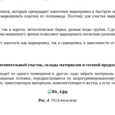
станок, который превращает нанесение маркировки в быструю
ло маркировать изделия из полиамида. Поэтому для участка ма
 так и картон, металлические бирки, разные ви­ды трубок. Сд
тема машинного зрения позволяют маркировать несколько разъемо
т наносить как маркировку, так и гравировку, в зависимости о
отовительный участок, склады материалов и готовой проду
одит из одного помещения в другое: надо забрать материалы и
рованные тележки, передвигающиеся по запрограммированному 
и, транспортируя материалы, комплектующие и жгуты, а если эл
Рис. 4
. VGA-тележка