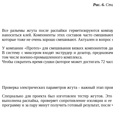
Рис. 6.
Стан
Все разъемы жгута после распайки герметизируются компа
наноситься клей. Компоненты этих составов часто смешиваю
которые то­же не очень хорошо смешивают. Актуален и вопрос
У компании «Протех» для смешивания вязких компонентов да
В систему с миксером входят экструдер и дозатор, предназна
том числе военно-промышленного комплекса.
Чтобы сократить время сушки (которое может достигать 72 часо
Проверка электрических параметров жгута – важный этап произ
Специально для проекта был изготовлен тестер жгутов. Это
выполнена распайка, проверяет сопротивление изоляции и ее 
программу и за па­ру минут получить готовый результат, после 