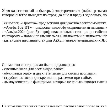
Хотя качественный и быстрый электромонтаж (пайка разъемов
которое быстро выходит из строя, да еще и вредит здоровью, 
Технологи «Протеха» предложили для участка электромонтажа 
- «Альфа‑102‑ИТ» – цифровая многофункциональная паяльная с
- «Альфа‑202» (рис. 5) – цифровая паяльная станция российс
ко второму – новый паяльник α-200. Включать и выключать на
- китайские паяльные станции AiXun, аналог американских JB
Совместно со станциями бы­ли предложены:
- сменные жала для всех видов работ;
- обжигалки одно- и двухпетельные для снятия изоляции;
- струбцины/тиски для крепления разъемов при пайке;
- дымоуловители с фильтрами, которые не только отводят паял
На этом участке жгут раскладывают, расправляют провода, ук