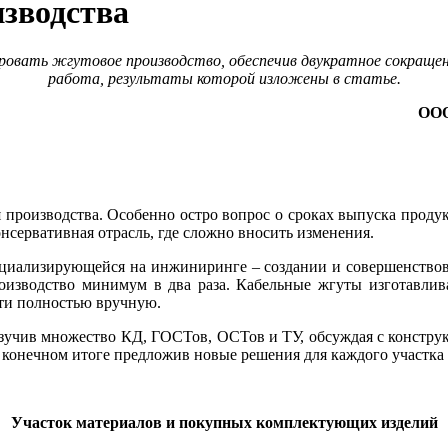
зводства
вать жгутовое производство, обеспечив двукратное сокращени
работа, результаты которой изложены в статье.
ООО
производства. Особенно остро вопрос о сроках выпуска продук
нсервативная отрасль, где сложно вносить изменения.
ециализирующейся на инжиниринге – создании и совершенствов
оизводство минимум в два ра­за. Кабельные жгуты изготавлив
чти полностью вручную.
зучив множество КД, ГОСТов, ОСТов и ТУ, обсуждая с констру
конечном итоге предложив новые решения для каждого участка пр
Участок материалов и покупных комплектующих изделий