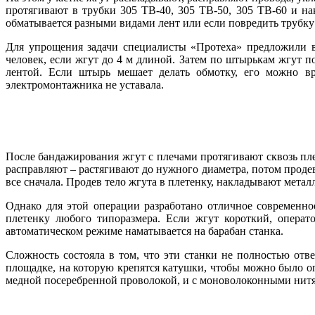
протягивают в трубки 305 ТВ‑40, 305 ТВ‑50, 305 ТВ‑60 и н
обматывается разными видами лент или если повредить трубку 
Для упрощения задачи специалисты «Протеха» предложили в
человек, если жгут до 4 м длиной. Затем по штырькам жгут
лентой. Если штырь мешает делать обмотку, его можно вр
электромонтажника не уставала.
После бандажирования жгут с плечами протягивают сквозь пле
расправляют – растягивают до нужного диаметра, потом продева
все сначала. Продев те­ло жгута в плетенку, накладывают мета
Однако для этой операции разработано отличное современно
плетенку любого типоразмера. Если жгут короткий, операт
автоматическом режиме наматывается на барабан станка.
Сложность состояла в том, что эти станки не полностью от
площадке, на которую крепятся катушки, чтобы можно бы­ло оп
медной посеребренной проволокой, и с моноволоконными нит