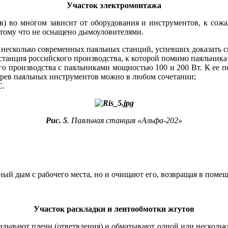
Участок электромонтажа
) во многом зависит от оборудования и инструментов, к сожал
потому что не оснащено дымоуловителями.
несколько современных паяльных станций, успевших доказать с
танция российского производства, к которой помимо паяльника
кого производства с паяльниками мощностью 100 и 200 Вт. К ее
грев паяльных инструментов можно в любом сочетании;
C.
Рис. 5
. Паяльная станция «Альфа-202»
ьный дым с рабочего места, но и очищают его, возвращая в поме
Участок раскладки
и лентообмотки жгутов
ладывают плечи (ответвления) и обматывают одной или нескольк