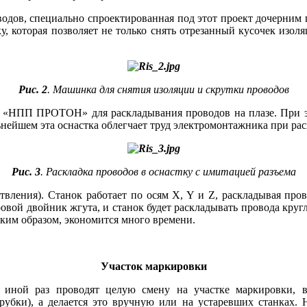
роводов, специально спроектированная под этот проект дочерн
, которая позволяет не только снять отрезанный кусочек изоляц
Рис. 2
. Машинка для снятия изоляции и скрутки проводов
ва «НПП ПРОТОН» для раскладывания проводов на плазе. При 
альнейшем эта оснастка облегчает труд электромонтажника при р
Рис. 3
. Раскладка проводов в оснастку с имитацией разъема
твления). Станок работает по осям X, Y и Z, раскладывая прово
овой двойник жгута, и станок будет раскладывать провода кру
аким образом, экономится много времени.
Участок маркировки
 иной раз проводят целую смену на участке маркировки, 
трубки), а делается это вручную или на устаревших станках.