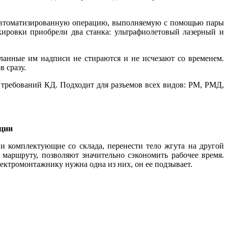
 автоматизированную операцию, выполняемую с помощью па­ры
ркировки приобрели два станка: ультрафиолетовый лазерный и
еланные им надписи не стираются и не исчезают со временем.
в сразу.
т требований КД. Подходит для разъемов всех видов: РМ, РМД,
кции
 комплектующие со склада, перенести те­ло жгута на другой
маршруту, позволяют значительно сэкономить рабочее время.
ектромонтажнику нужна одна из них, он ее подзывает.