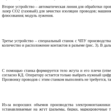
Второе устройство – автоматическая линия для обработки п
лазер СО2 (газовый) для зачистки изоляции проводов; машинку
флюсования; модуль лужения.
Третье устройство – специальный станок с ЧПУ производст
количество и расположение контактов в разъеме (рис. 3). В д
С помощью станка формируется те­ло жгута и его плечи (отве
согласно КД. Оператору остается только выбрать нужный цифр
Прозвонку проводов с этим станком выполнять не требуется, т
Из-за возросших объемов производства электромонтажники
устанавливаемые на жгут (разъемы, бирки, маркировочные 