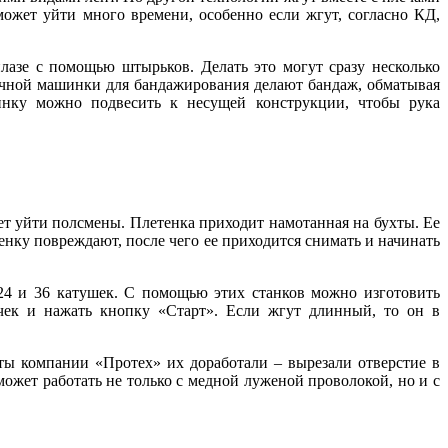
ожет уйти много времени, особенно если жгут, согласно КД,
азе с помощью штырьков. Делать это могут сразу несколько
учной машинки для бандажирования делают бандаж, обматывая
инку можно подвесить к несущей конструкции, чтобы ру­ка
ет уйти полсмены. Плетенка приходит намотанная на бухты. Ее
енку повреждают, после че­го ее приходится снимать и начинать
 24 и 36 катушек. С помощью этих станков можно изготовить
очек и нажать кнопку «Старт». Если жгут длинный, то он в
ты компании «Протех» их доработали – вырезали отверстие в
может работать не только с медной луженой проволокой, но и с