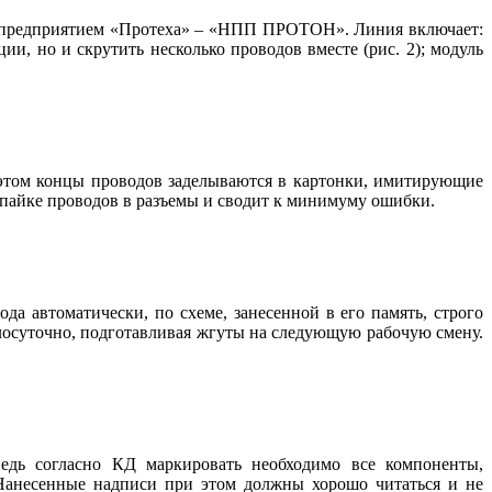
им предприятием «Протеха» – «НПП ПРОТОН». Линия включает:
ии, но и скрутить несколько проводов вместе (рис. 2); модуль
этом концы проводов заделываются в картонки, имитирующие
аспайке проводов в разъемы и сводит к минимуму ошибки.
да автоматически, по схеме, занесенной в его память, строго
глосуточно, подготавливая жгуты на следующую рабочую смену.
ведь согласно КД маркировать необходимо все компоненты,
 Нанесенные надписи при этом должны хорошо читаться и не