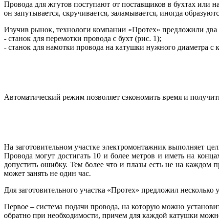
Провода для жгутов поступают от поставщиков в бухтах или н
он запутывается, скручивается, заламывается, иногда образую
Изучив рынок, технологи компании «Протех» предложили два 
- станок для перемотки провода с бухт (рис. 1);
- станок для намотки провода на катушки нужного диаметра с 
Автоматический режим позволяет сэкономить время и получить
На заготовительном участке электромонтажник выполняет целы
Провода могут достигать 10 и более метров и иметь на конц
допустить ошибку. Тем более что и плазы есть не на каждом п
может занять не один час.
Для заготовительного участка «Протех» предложил несколько ус
Первое – система подачи провода, на которую можно установит
обратно при необходимости, причем для каждой катушки можно