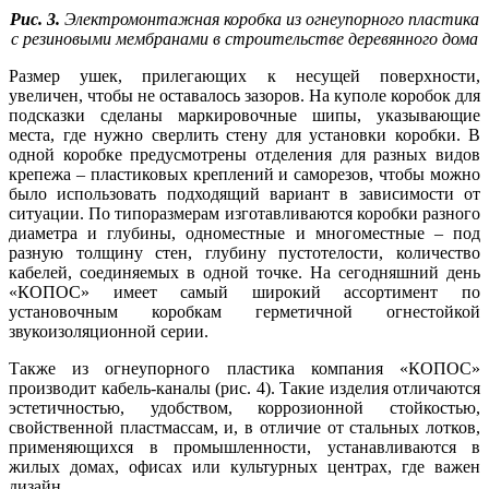
Рис. 3.
Электромонтажная коробка из огнеупорного пластика
с резиновыми мембранами в строительстве деревянного дома
Размер ушек, прилегающих к несущей поверхности,
увеличен, чтобы не оставалось зазоров. На куполе коробок для
подсказки сделаны маркировочные ши­пы, указывающие
места, где нужно сверлить стену для установки коробки. В
одной коробке предусмотрены отделения для разных видов
крепежа – пластиковых креплений и саморезов, чтобы можно
бы­ло использовать подходящий вариант в зависимости от
ситуации. По типоразмерам изготавливаются коробки разного
диаметра и глубины, одноместные и многоместные – под
разную толщину стен, глубину пустотелости, количество
кабелей, соединяемых в одной точке. На сегодняшний день
«КОПОС» имеет самый широкий ассортимент по
установочным коробкам герметичной огнестойкой
звукоизоляционной серии.
Также из огнеупорного пластика компания «КОПОС»
производит кабель-каналы (рис. 4). Такие изделия отличаются
эстетичностью, удобством, коррозионной стойкостью,
свойственной пластмассам, и, в отличие от стальных лотков,
применяющихся в промышленности, устанавливаются в
жилых домах, офисах или культурных центрах, где важен
дизайн.