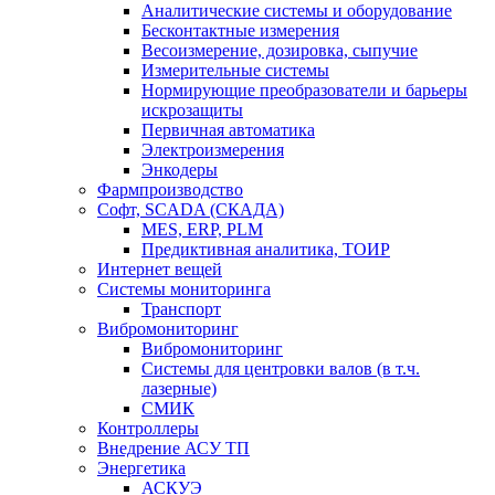
Аналитические системы и оборудование
Бесконтактные измерения
Весоизмерение, дозировка, сыпучие
Измерительные системы
Нормирующие преобразователи и барьеры
искрозащиты
Первичная автоматика
Электроизмерения
Энкодеры
Фармпроизводство
Софт, SCADA (СКАДА)
MES, ERP, PLM
Предиктивная аналитика, ТОИР
Интернет вещей
Системы мониторинга
Транспорт
Вибромониторинг
Вибромониторинг
Системы для центровки валов (в т.ч.
лазерные)
СМИК
Контроллеры
Внедрение АСУ ТП
Энергетика
АСКУЭ