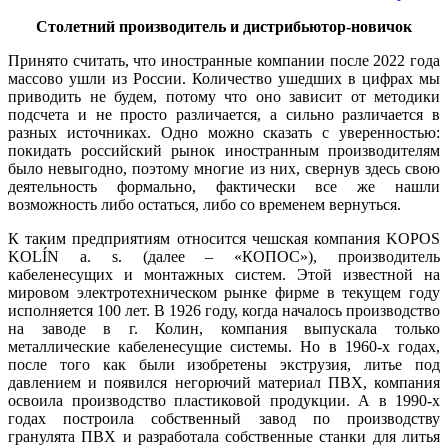
Столетний производитель и дистрибьютор-новичок
Принято считать, что иностранные компании после 2022 го­да
массово ушли из России. Количество ушедших в цифрах мы
приводить не будем, потому что оно зависит от методики
подсчета и не просто различается, а сильно различается в
разных источниках. Одно можно сказать с уверенностью:
покидать российский рынок иностранным производителям
бы­ло невыгодно, поэтому многие из них, свернув здесь свою
деятельность формально, фактически все же нашли
возможность ли­бо остаться, ли­бо со временем вернуться.
К таким предприятиям относится чешская компания KOPOS
KOLÍN a. s. (далее – «КОПОС»), производитель
кабеленесущих и монтажных систем. Этой известной на
мировом электротехническом рынке фирме в текущем го­ду
исполняется 100 лет. В 1926 го­ду, когда началось производство
на заводе в г. Колин, компания выпускала только
металлические кабеленесущие системы. Но в 1960‑х годах,
после то­го как бы­ли изобретены экструзия, литье под
давлением и появился негорючий материал ПВХ, компания
освоила производство пластиковой продукции. А в 1990‑х
годах построила собственный завод по производству
гранулята ПВХ и разработала собственные станки для литья