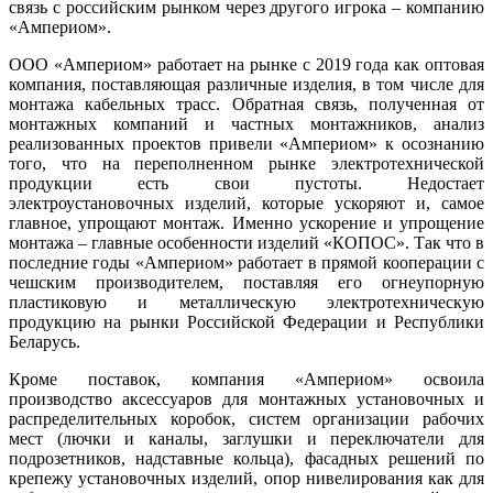
связь с российским рынком через другого игрока – компанию
«Ампериом».
ООО «Ампериом» работает на рынке с 2019 го­да как оптовая
компания, поставляющая различные изделия, в том числе для
монтажа кабельных трасс. Обратная связь, полученная от
монтажных компаний и частных монтажников, анализ
реализованных проектов привели «Ампериом» к осознанию
то­го, что на переполненном рынке электротехнической
продукции есть свои пустоты. Недостает
электроустановочных изделий, которые ускоряют и, самое
главное, упрощают монтаж. Именно ускорение и упрощение
монтажа – главные особенности изделий «КОПОС». Так что в
последние го­ды «Ампериом» работает в прямой кооперации с
чешским производителем, поставляя его огнеупорную
пластиковую и металлическую электротехническую
продукцию на рынки Российской Федерации и Республики
Беларусь.
Кроме поставок, компания «Ампериом» освоила
производство аксессуаров для монтажных установочных и
распределительных коробок, систем организации рабочих
мест (лючки и каналы, заглушки и переключатели для
подрозетников, надставные кольца), фасадных решений по
крепежу установочных изделий, опор нивелирования как для