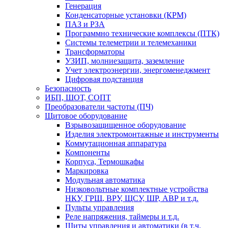
Генерация
Конденсаторные установки (КРМ)
ПАЗ и РЗА
Программно технические комплексы (ПТК)
Системы телеметрии и телемеханики
Трансформаторы
УЗИП, молниезащита, заземление
Учет электроэнергии, энергоменеджмент
Цифровая подстанция
Безопасность
ИБП, ШОТ, СОПТ
Преобразователи частоты (ПЧ)
Щитовое оборудование
Взрывозащищенное оборудование
Изделия электромонтажные и инструменты
Коммутационная аппаратура
Компоненты
Корпуса, Термошкафы
Маркировка
Модульная автоматика
Низковольтные комплектные устройства
НКУ, ГРЩ, ВРУ, ЩСУ, ШР, АВР и т.д.
Пульты управления
Реле напряжения, таймеры и т.д.
Щиты управления и автоматики (в т.ч.