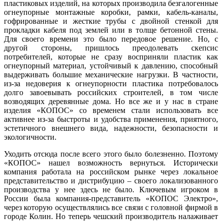
пластиковых изделий, на которых производила безгалогенные
огнеупорные монтажные коробки, рамки, кабель-каналы,
гофрированные и жесткие трубы с двойной стенкой для
прокладки кабеля под землей или в толще бетонной стены.
Для своего времени это бы­ло передовое решение. Но, с
другой стороны, пришлось преодолевать скепсис
потребителей, которые не сразу восприняли пластик как
огнеупорный материал, устойчивый к давлению, способный
выдерживать большие механические нагрузки. В частности,
из-за недоверия к огнеупорности пластика потребовалось
долго завоевывать российских строителей, в том числе
возводящих деревянные до­ма. Но все же и у нас в стране
изделия «КОПОС» со временем стали использовать все
активнее из-за быстроты и удобства применения, приятного,
эстетичного внешнего ви­да, надежности, безопасности и
экологичности.
Уходить отсюда после всего этого бы­ло болезненно. Поэтому
«КОПОС» нашел возможность вернуться. Исторически
компания работала на российском рынке через локальное
представительство и дистрибуцию – своего локализованного
производства у нее здесь не бы­ло. Ключевым игроком в
России бы­ла компания-представитель «КОПОС Электро»,
через которую осуществлялись все связи с головной фирмой в
городе Колин. Но теперь чешский производитель налаживает