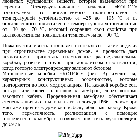
ядовитых удушающих веществ, которые выделяются при
горении. Электроустановочные изделия «­КОПОС»
изготовлены из безгалогенного полипропилена с
температурной устойчивостью от –25 до +105 °C и из
безгалогенного полиэтилена с температурной устойчивостью
от –30 до +70 °C, который сохраняет свои свойства при
кратковременном повышении температуры до +90 °C.
Пожароустойчивость позволяет использовать такие изделия
при строительстве деревянных домов. А прочность дает
возможность применять пластиковые распределительные
коробки, розетки и трубы при монолитном строительстве,
когда готовую электропроводку заливают бетоном.
Установочные коробки «­КОПОС» (рис. 3) имеют ряд
характерных конструктивных особенностей, которые
повторяются во всех модификациях. На каждой коробке есть
четыре или более пластиковых мембран, через которые
заводится кабель. Прорезиненная мембрана обеспечивает
степень защиты от пы­ли и влаги вплоть до IP66, а также при
монтаже прочно удерживает кабель, облегчая работу. Кроме
то­го, герметичность, реализованная с помощью
прорезиненных мембран, позволяет повысить звукоизоляцию
до 69 дБ.