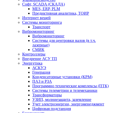
Софт, SCADA (СКАДА)
MES, ERP, PLM
Предиктивная аналитика, ТОИР
Интернет вещей
Системы мониторинга
Транспорт
Вибромониторинг
Вибромониторинг
Системы для центровки валов (в т.ч.
лазерные)
СМИК
Контроллеры
Внедрение АСУ ТП
Энергетика
АСКУЭ
Генерация
Конденсаторные установки (КРМ)
ПАЗ и РЗА
Программно технические комплексы (ПТК)
Системы телеметрии и телемеханики
Трансформаторы
УЗИП, молниезащита, заземление
Учет электроэнергии, энергоменеджмент
Цифровая подстанция