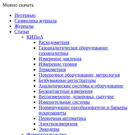
Можно скачать
Интервью
Символика журнала
Журналы
Статьи
КИПиА
Расходометрия
Газоаналитическое оборудование,
газоаналитика
Измерение давления
Измерение уровня
Термометрия
Поверочное оборудование, метрология
Безбумажные регистраторы
Аналитические системы и оборудование
Бесконтактные измерения
Весоизмерение, дозировка, сыпучие
Измерительные системы
Нормирующие преобразователи и барьеры
искрозащиты
Первичная автоматика
Электроизмерения
Энкодеры
Фармпроизводство