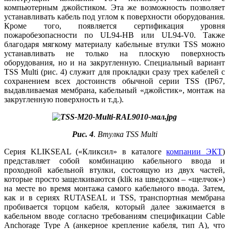
компьютерным джойстиком. Эта же возможность позволяет
устанавливать кабель под углом к поверхности оборудования.
Кроме того, появляется сертификация уровня
пожаробезопасности по UL94-HB или UL94-V0. Также
благодаря мягкому материалу кабельные втулки TSS можно
устанавливать не только на плоскую поверхность
оборудования, но и на закругленную. Специальный вариант
TSS Multi (рис. 4) служит для прокладки сразу трех кабелей с
сохранением всех достоинств обычной серии TSS (IP67,
выдавливаемая мембрана, кабельный «джойстик», монтаж на
закругленную поверхность и т.д.).
Рис. 4
. Втулка TSS Multi
Серия KLIKSEAL («Кликсил» в каталоге
компании ЭКТ
)
представляет собой комбинацию кабельного ввода и
проходной кабельной втулки, состоящую из двух частей,
которые просто защелкиваются (klik на шведском – «щелчок»)
на месте во время монтажа самого кабельного ввода. Затем,
как и в сериях RUTASEAL и TSS, транспортная мембрана
пробивается торцом кабеля, который далее зажимается в
кабельном вводе согласно требованиям спецификации Cable
Anchorage Type A (анкерное крепление кабеля, тип А), что