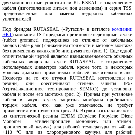
двухкомпонентные уплотнители KLIKSEAL с закреплением
кабеля (изготовленные литьем под давлением) и серия TSS,
предназначенная для замены недорогих кабельных
уплотнителей.
Под брендом RUTASEAL («Рутасил» в каталоге
компании
ЭКТ
) компания TST предлагает резиновые переходные втулки
(rubber grommet), подчеркивая их отличие от кабельных
вводов (cable gland) снижением стоимости и методом монтажа
без применения каких-либо инструментов (рис. 1). Еще одной
отличительной чертой является взаимозаменяемость обычных
кабельных вводов на втулки RUTASEAL с сохранением
используемых диаметров кабеля, кроме того, в некоторых
моделях диапазон применимых кабелей значительно выше.
Несмотря на то что втулки RUTASEAL изготовлены из
резины, они обеспечивают степень защиты IP67
(сертификационное тестирование SEMKO) до установки
кабеля и после его монтажа (рис. 2). Причем при установке
кабеля в такую втулку защитная мембрана пробивается
торцом кабеля, что, как уже отмечалось, не требует
применения инструментов (рис. 3). Втулки изготавливаются
из синтетической резины EPDM (Ethylene Propylene Diene
Monomer – этилен-пропилен монодиен, или этилен-
пропиленовый каучук) для рабочей температуры от -40 до
+110 °С или из хлоропренового каучука для рабочей