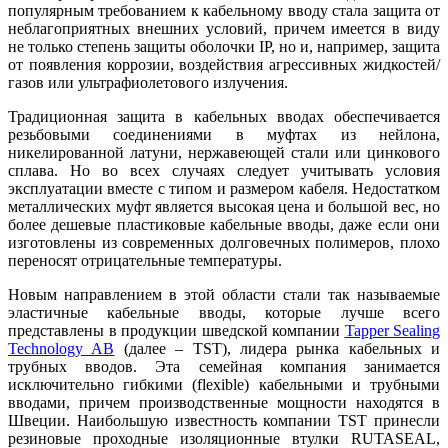
популярным требованием к кабельному вводу стала защита от
неблагоприятных внешних условий, причем имеется в виду
не только степень защиты оболочки IP, но и, например, защита
от появления коррозии, воздействия агрессивных жидкостей/
газов или ультрафиолетового излучения.
Традиционная защита в кабельных вводах обеспечивается
резьбовыми соединениями в муфтах из нейлона,
никелированной латуни, нержавеющей стали или цинкового
сплава. Но во всех случаях следует учитывать условия
эксплуатации вместе с типом и размером кабеля. Недостатком
металлических муфт является высокая цена и большой вес, но
более дешевые пластиковые кабельные вводы, даже если они
изготовлены из современных долговечных полимеров, плохо
переносят отрицательные температуры.
Новым направлением в этой области стали так называемые
эластичные кабельные вводы, которые лучше всего
представлены в продукции шведской компании
Tapper Sealing
Technology AB
(далее – TST), лидера рынка кабельных и
трубных вводов. Эта семейная компания занимается
исключительно гибкими (flexible) кабельными и трубными
вводами, причем производственные мощности находятся в
Швеции. Наибольшую известность компании TST принесли
резиновые проходные изоляционные втулки RUTASEAL,