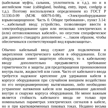
(кабельная муфта, сальник, уплотнитель и т.д.), но и в
английском тоже (cablegland, bushing, entry, input, cordgrip и
т.д.). Поэтому воспользуемся определением из ГОСТ Р
51330.0-99 (МЭК 60079-0-98), «Электрооборудование
взрывозащищенное. Часть 0. Общие требования», пункт 3.14:
«…кабельный ввод: устройство, позволяющее ввести в
электрооборудование один или несколько электрических и
(или) оптоволоконных кабелей», но опустим специфическое
для данного стандарта дополнение: «…таким образом, чтобы
обеспечивался соответствующий вид взрывозащиты».
Обычно кабельный ввод служит для подключения и
закрепления электрического кабеля в оборудовании. Если
оборудование имеет защитную оболочку, то к кабельному
вводу дополнительно предъявляется требование
герметичности и защиты для предотвращения проникновения
внутрь пыли, жидкостей или газов. Часто от кабельного ввода
требуется надежное крепление для удержания кабеля в
корпусе оборудования при случайном внешнем воздействии
по его непреднамеренному вытягиванию, либо необходимо
устранение натяжения кабеля или выравнивание давлений
внутри и снаружи корпуса оборудования. Не менее важным
является стойкость кабельного ввода не только при
номинальных параметрах электрических сигналов в кабеле,
но и при кратковременных пиковых токах. Недавно весьма