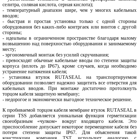
селитра, соляная кислота, серная кислота);
- температурный диапазон шире, чем у многих кабельных
вводов;
- быстрая и простая установка только с одной стороны
оборудования без каких-либо контргаек или винтов с другой
стороны;
- идеальны в ограниченном пространстве благодаря малому
возвышению над поверхностью оборудования и занимаемому
месту;
- эргономичный монтаж без усилий скручивания;
- превосходят обычные кабельные вводы по степени защиты
корпуса (вплоть до IP67), кроме случаев, когда необходимо
устранение натяжения кабеля;
- установка втулок RUTASEAL на транспортируемом
оборудовании позволяет надежно защитить все отверстия для
кабельных вводов. При монтаже достаточно протолкнуть
торцом кабеля защитную мембрану;
- недорогое и экономически выгодное техническое решение.
К пробиваемой торцом кабеля мембране втулок RUTASEAL в
серии TSS добавляется уникальная функция герметизации
своеобразным «чулком» вокруг входящего кабеля. Это
приспособление допускает некоторое перемещение кабеля без
потери степени защиты IP67. Для объяснения такой
конструкции компания TST использует аналогию с