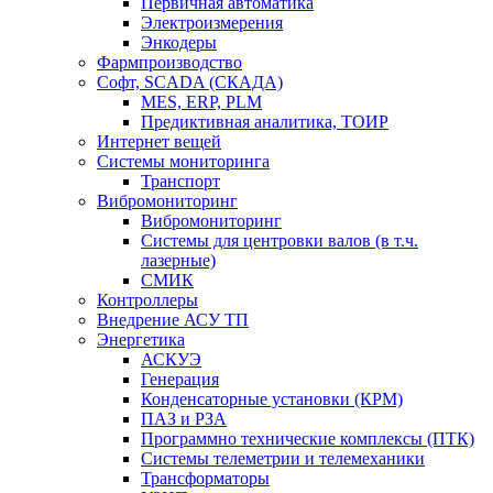
Первичная автоматика
Электроизмерения
Энкодеры
Фармпроизводство
Софт, SCADA (СКАДА)
MES, ERP, PLM
Предиктивная аналитика, ТОИР
Интернет вещей
Системы мониторинга
Транспорт
Вибромониторинг
Вибромониторинг
Системы для центровки валов (в т.ч.
лазерные)
СМИК
Контроллеры
Внедрение АСУ ТП
Энергетика
АСКУЭ
Генерация
Конденсаторные установки (КРМ)
ПАЗ и РЗА
Программно технические комплексы (ПТК)
Системы телеметрии и телемеханики
Трансформаторы