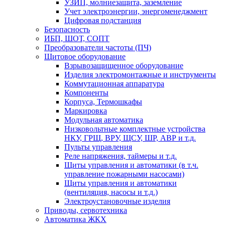
УЗИП, молниезащита, заземление
Учет электроэнергии, энергоменеджмент
Цифровая подстанция
Безопасность
ИБП, ШОТ, СОПТ
Преобразователи частоты (ПЧ)
Щитовое оборудование
Взрывозащищенное оборудование
Изделия электромонтажные и инструменты
Коммутационная аппаратура
Компоненты
Корпуса, Термошкафы
Маркировка
Модульная автоматика
Низковольтные комплектные устройства
НКУ, ГРЩ, ВРУ, ЩСУ, ШР, АВР и т.д.
Пульты управления
Реле напряжения, таймеры и т.д.
Щиты управления и автоматики (в т.ч.
управление пожарными насосами)
Щиты управления и автоматики
(вентиляция, насосы и т.д.)
Электроустановочные изделия
Приводы, сервотехника
Автоматика ЖКХ