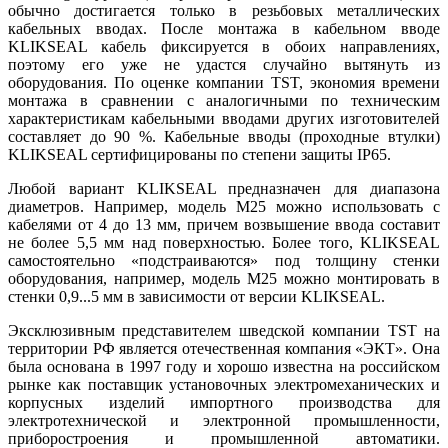
обычно достигается только в резьбовых металлических
кабельных вводах. После монтажа в кабельном вводе
KLIKSEAL кабель фиксируется в обоих направлениях,
поэтому его уже не удастся случайно вытянуть из
оборудования. По оценке компании TST, экономия времени
монтажа в сравнении с аналогичными по техническим
характеристикам кабельными вводами других изготовителей
составляет до 90 %. Кабельные вводы (проходные втулки)
KLIKSEAL сертифицированы по степени защиты IP65.
Любой вариант KLIKSEAL предназначен для диапазона
диаметров. Например, модель M25 можно использовать с
кабелями от 4 до 13 мм, причем возвышение ввода составит
не более 5,5 мм над поверхностью. Более того, KLIKSEAL
самостоятельно «подстраиваются» под толщину стенки
оборудования, например, модель M25 можно монтировать в
стенки 0,9...5 мм в зависимости от версии KLIKSEAL.
Эксклюзивным представителем шведской компании TST на
территории РФ является отечественная компания «ЭКТ». Она
была основана в 1997 году и хорошо известна на российском
рынке как поставщик установочных электромеханических и
корпусных изделий импортного производства для
электротехнической и электронной промышленности,
приборостроения и промышленной автоматики.