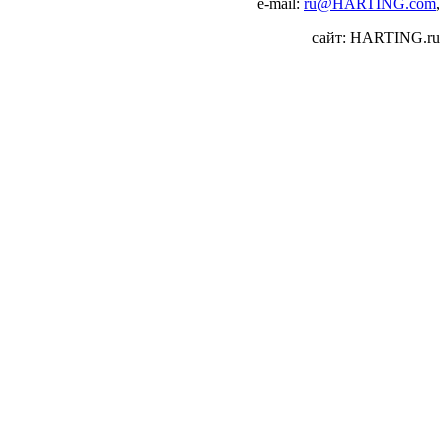
e‑mail:
ru@HARTING.com
,
сайт: HARTING.ru