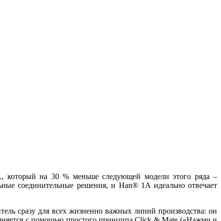
, который на 30 % меньше следующей модели этого ряда –
ьные соединительные решения, и Han® 1A идеально отвечает
ель сразу для всех жизненно важных линий производства: он
лняется с помощью простого принципа Click & Mate («Нажми и