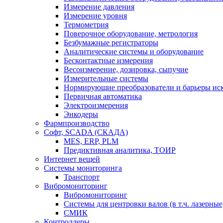
Измерение давления
Измерение уровня
Термометрия
Поверочное оборудование, метрология
Безбумажные регистраторы
Аналитические системы и оборудование
Бесконтактные измерения
Весоизмерение, дозировка, сыпучие
Измерительные системы
Нормирующие преобразователи и барьеры ис
Первичная автоматика
Электроизмерения
Энкодеры
Фармпроизводство
Софт, SCADA (СКАДА)
MES, ERP, PLM
Предиктивная аналитика, ТОИР
Интернет вещей
Системы мониторинга
Транспорт
Вибромониторинг
Вибромониторинг
Системы для центровки валов (в т.ч. лазерные
СМИК
Контроллеры