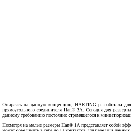
Опираясь на данную концепцию, HARTING разработала для
прямоугольного соединителя Han® 3A. Сегодня для разверт
данному требованию постоянно стремящегося к миниатюризац
Несмотря на малые размеры Han® 1A представляет собой эфф
может объединять в себе до 12 контактов для передачи данн