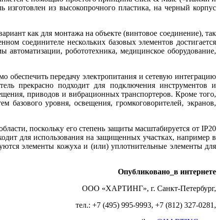
ль изготовлен из высокопрочного пластика, на черный корпус
риант как для монтажа на объекте (винтовое соединение), так
нном соединителе нескольких базовых элементов достигается
мы автоматизации, робототехника, медицинское оборудование,
о обеспечить передачу электропитания и сетевую интеграцию
итель прекрасно подходит для подключения инструментов и
ещения, приводов и вибрационных транспортеров. Кроме того,
м базового уровня, освещения, громкоговорителей, экранов,
ласти, поскольку его степень защиты масштабируется от IP20
дходит для использования на защищенных участках, например в
уются элементы кожуха и (или) уплотнительные элементы для
Опубликовано_в интернете
ООО «ХАРТИНГ», г. Санкт-Петербург,
тел.: +7 (495) 995-9993, +7 (812) 327-0281,