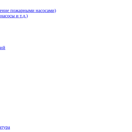
ление пожарными насосами)
асосы и т.д.)
ний
атура