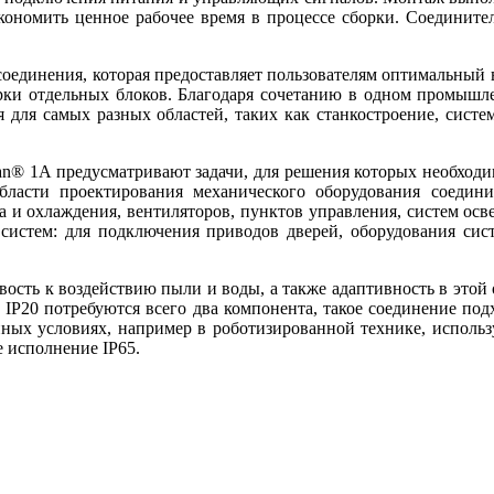
 экономить ценное рабочее время в процессе сборки. Соедините
оединения, которая предоставляет пользователям оптимальный ва
рки отдельных блоков. Благодаря сочетанию в одном промышле
 для самых разных областей, таких как станкостроение, систе
® 1A предусматривают задачи, для решения которых необходим
бласти проектирования механического оборудования соедин
 и охлаждения, вентиляторов, пунктов управления, систем осв
стем: для подключения приводов дверей, оборудования систе
ть к воздействию пыли и воды, а также адаптивность в этой об
 IP20 потребуются всего два компонента, такое соединение по
ых условиях, например в роботизированной технике, использ
 исполнение IP65.