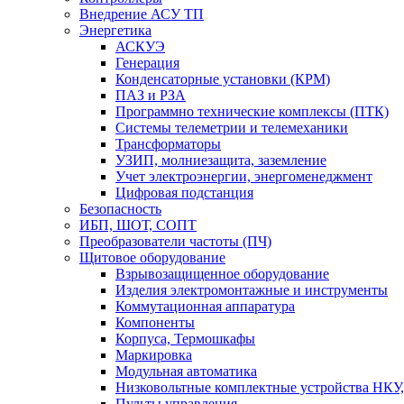
Внедрение АСУ ТП
Энергетика
АСКУЭ
Генерация
Конденсаторные установки (КРМ)
ПАЗ и РЗА
Программно технические комплексы (ПТК)
Системы телеметрии и телемеханики
Трансформаторы
УЗИП, молниезащита, заземление
Учет электроэнергии, энергоменеджмент
Цифровая подстанция
Безопасность
ИБП, ШОТ, СОПТ
Преобразователи частоты (ПЧ)
Щитовое оборудование
Взрывозащищенное оборудование
Изделия электромонтажные и инструменты
Коммутационная аппаратура
Компоненты
Корпуса, Термошкафы
Маркировка
Модульная автоматика
Низковольтные комплектные устройства НКУ,
Пульты управления