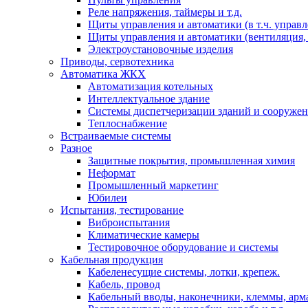
Реле напряжения, таймеры и т.д.
Щиты управления и автоматики (в т.ч. управ
Щиты управления и автоматики (вентиляция, н
Электроустановочные изделия
Приводы, сервотехника
Автоматика ЖКХ
Автоматизация котельных
Интеллектуальное здание
Системы диспетчеризации зданий и сооруже
Теплоснабжение
Встраиваемые системы
Разное
Защитные покрытия, промышленная химия
Неформат
Промышленный маркетинг
Юбилеи
Испытания, тестирование
Виброиспытания
Климатические камеры
Тестировочное оборудование и системы
Кабельная продукция
Кабеленесущие системы, лотки, крепеж.
Кабель, провод
Кабельный вводы, наконечники, клеммы, арм