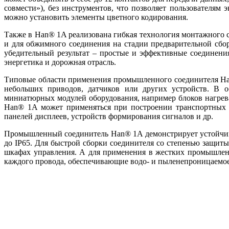
совмести»), без инструментов, что позволяет пользователям
можно установить элементы цветного кодирования.
Также в Han® 1A реализована гибкая технология монтажного с
и для обжимного соединения на стадии предварительной сбо
убедительный результат – простые и эффективные соединения
энергетика и дорожная отрасль.
Типовые области применения промышленного соединителя Han
небольших приводов, датчиков или других устройств. В о
миниатюрных модулей оборудования, например блоков нагрева
Han® 1A может применяться при построении транспортных си
панелей дисплеев, устройств формирования сигналов и др.
Промышленный соединитель Han® 1A демонстрирует устойчивос
до IP65. Для быстрой сборки соединителя со степенью защиты
шкафах управления. А для применения в жестких промышленн
каждого провода, обеспечивающие водо- и пыленепроницаемое