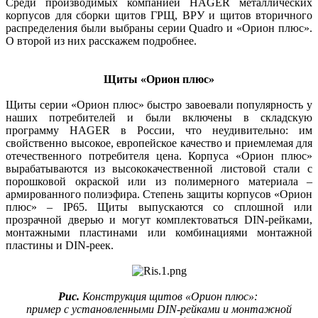
Среди производимых компанией HAGER металлических
корпусов для сборки щитов ГРЩ, ВРУ и щитов вторичного
распределения были выбраны серии Quadro и «Орион плюс».
О второй из них расскажем подробнее.
Щиты «Орион плюс»
Щиты серии «Орион плюс» быстро завоевали популярность у
наших потребителей и были включены в складскую
программу HAGER в России, что неудивительно: им
свойственно высокое, европейское качество и приемлемая для
отечественного потребителя цена. Корпуса «Орион плюс»
вырабатываются из высококачественной листовой стали с
порошковой окраской или из полимерного материа­ла –
армированного полиэфира. Степень защиты корпусов «Орион
плюс» – IP65. Щиты выпускаются со сплошной или
прозрачной дверью и могут комплектоваться DIN-рейками,
монтажными пластинами или комбинациями монтажной
пластины и DIN-реек.
Рис.
Конструкция щитов «Орион плюс»:
пример с установленными DIN-рейками и монтажной