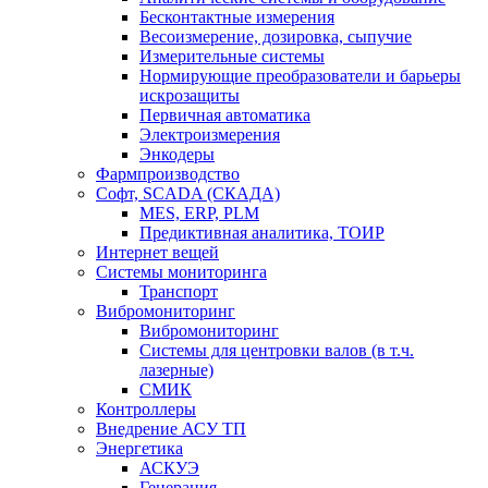
Бесконтактные измерения
Весоизмерение, дозировка, сыпучие
Измерительные системы
Нормирующие преобразователи и барьеры
искрозащиты
Первичная автоматика
Электроизмерения
Энкодеры
Фармпроизводство
Софт, SCADA (СКАДА)
MES, ERP, PLM
Предиктивная аналитика, ТОИР
Интернет вещей
Системы мониторинга
Транспорт
Вибромониторинг
Вибромониторинг
Системы для центровки валов (в т.ч.
лазерные)
СМИК
Контроллеры
Внедрение АСУ ТП
Энергетика
АСКУЭ
Генерация