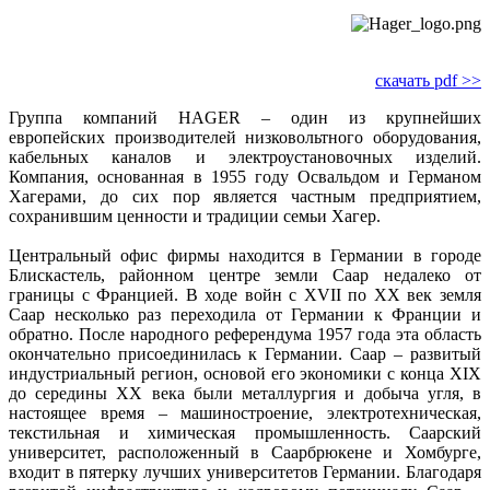
скачать pdf >>
Группа компаний HAGER – один из крупнейших
европейских производителей низковольтного оборудования,
кабельных каналов и электроустановочных изделий.
Компания, основанная в 1955 году Освальдом и Германом
Хагерами, до сих пор является частным предприятием,
сохранившим ценности и традиции семьи Хагер.
Центральный офис фирмы находится в Германии в городе
Блискастель, районном центре земли Саар недалеко от
границы с Францией. В ходе войн с XVII по XX век земля
Саар несколько раз переходила от Германии к Франции и
обратно. После народного референдума 1957 года эта область
окончательно присоединилась к Германии. Саар – развитый
индустриальный регион, основой его экономики с конца XIX
до середины XX века были металлургия и добыча угля, в
настоящее время – машиностроение, электротехническая,
текстильная и химическая промышленность. Саарский
университет, расположенный в Саарбрюкене и Хомбурге,
входит в пятерку лучших университетов Германии. Благодаря