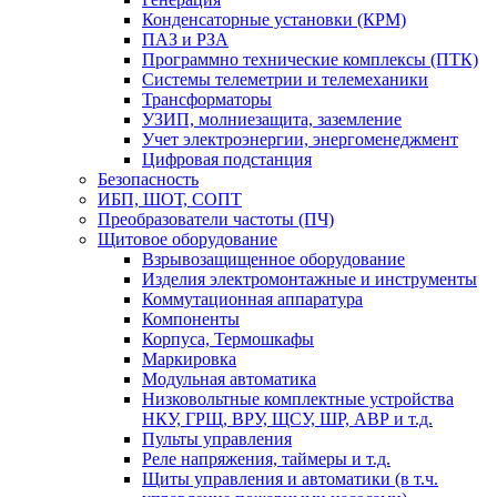
Конденсаторные установки (КРМ)
ПАЗ и РЗА
Программно технические комплексы (ПТК)
Системы телеметрии и телемеханики
Трансформаторы
УЗИП, молниезащита, заземление
Учет электроэнергии, энергоменеджмент
Цифровая подстанция
Безопасность
ИБП, ШОТ, СОПТ
Преобразователи частоты (ПЧ)
Щитовое оборудование
Взрывозащищенное оборудование
Изделия электромонтажные и инструменты
Коммутационная аппаратура
Компоненты
Корпуса, Термошкафы
Маркировка
Модульная автоматика
Низковольтные комплектные устройства
НКУ, ГРЩ, ВРУ, ЩСУ, ШР, АВР и т.д.
Пульты управления
Реле напряжения, таймеры и т.д.
Щиты управления и автоматики (в т.ч.