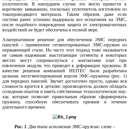
уплотнителя. В наихудшем случае это могло привести к
короткому замыканию, поскольку уплотнитель изготовлен из
токопроводящего материала. Таким образом, даже если
система ранее успешно выдержала все испытания на ЭМС,
после подобного повреждения защита от электромагнитных
воздействий не будет обеспечена в полной мере.
Альтернативное решение для обеспечения ЭМС передних
панелей – применение сегментированных ЭМС-пружин из
нержавеющей стали. Но часто этот подход тоже оказывается
не самым надежным: выступающие сегменты в некоторых
местах могут соприкоснуться с контактами плат при
извлечении модуля, что приведет к деформации пружины. В
качестве решения компанией HEITEC была разработана
цельная, несегментированная версия ЭМС-пружины (рис. 1)
для передних панелей. Звучит достаточно просто, однако вся
сложность кроется в деталях: производитель должен обладать
солидным опытом и иметь собственные технологические ноу-
хау, которые позволят правильным образом сформировать
пружину, способную обеспечивать прижим в течение
длительного времени.
Рис. 1
. Два типа исполнения ЭМС-пружин: слева –