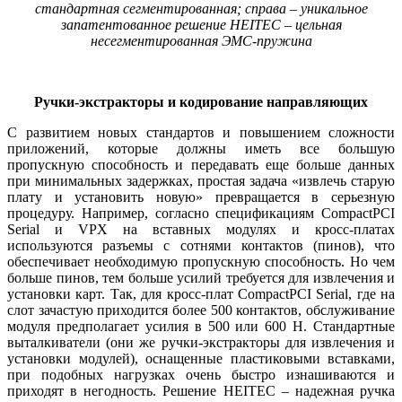
стандартная сегментированная; справа – уникальное
запатентованное решение HEITEC – цельная
несегментированная ЭМС-пружина
Ручки-экстракторы и кодирование направляющих
С развитием новых стандартов и повышением сложности
приложений, которые должны иметь все большую
пропускную способность и передавать еще больше данных
при минимальных задержках, простая задача «извлечь старую
плату и установить новую» превращается в серьезную
процедуру. Например, согласно спецификациям CompactPCI
Serial и VPX на вставных модулях и кросс-платах
используются разъемы с сотнями контактов (пинов), что
обеспечивает необходимую пропускную способность. Но чем
больше пинов, тем больше усилий требуется для извлечения и
установки карт. Так, для кросс-плат CompactPCI Serial, где на
слот зачастую приходится более 500 контактов, обслуживание
модуля предполагает усилия в 500 или 600 Н. Стандартные
выталкиватели (они же ручки-экстракторы для извлечения и
установки модулей), оснащенные пластиковыми вставками,
при подобных нагрузках очень быстро изнашиваются и
приходят в негодность. Решение HEITEC – надежная ручка