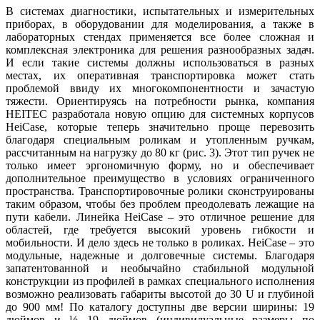
В системах диагностики, испытательных и измерительных
приборах, в оборудовании для моделирования, а также в
лабораторных стендах применяется все более сложная и
комплексная электроника для решения разнообразных задач.
И если такие системы должны использоваться в разных
местах, их оперативная транспортировка может стать
проблемой ввиду их многокомпонентности и зачастую
тяжести. Ориентируясь на потребности рынка, компания
HEITEC разработала новую опцию для системных корпусов
HeiCase, которые теперь значительно проще перевозить
благодаря специальным роликам и утопленным ручкам,
рассчитанным на нагрузку до 80 кг (рис. 3). Этот тип ручек не
только имеет эргономичную форму, но и обеспечивает
дополнительное преимущество в условиях ограниченного
пространства. Транспортировочные ролики сконструированы
таким образом, чтобы без проблем преодолевать лежащие на
пути кабели. Линейка HeiCase – это отличное решение для
областей, где требуется высокий уровень гибкости и
мобильности. И дело здесь не только в роликах. HeiCase – это
модульные, надежные и долговечные системы. Благодаря
запатентованной и необычайно стабильной модульной
конструкции из профилей в рамках специального исполнения
возможно реализовать габариты высотой до 30 U и глубиной
до 900 мм! По каталогу доступны две версии ширины: 19
дюймов и ½ 19 дюймов (индивидуальные размеры по