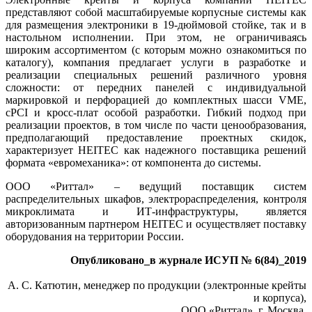
представляют собой масштабируемые корпусные системы как
для размещения электроники в 19‑дюймовой стойке, так и в
настольном исполнении. При этом, не ограничиваясь
широким ассортиментом (с которым можно ознакомиться по
каталогу), компания предлагает услуги в разработке и
реализации специальных решений различного уровня
сложности: от передних панелей с индивидуальной
маркировкой и перфорацией до комплектных шасси VME,
cPCI и кросс-плат особой разработки. Гибкий подход при
реализации проектов, в том числе по части ценообразования,
предполагающий предоставление проектных скидок,
характеризует HEITEC как надежного поставщика решений
формата «евромеханика»: от компонента до системы.
ООО «Риттал» – ведущий поставщик систем
распределительных шкафов, электрораспределения, контроля
микроклимата и ИТ-инфраструктуры, является
авторизованным партнером HEITEC и осуществляет поставку
оборудования на территории России.
Опубликовано_в журнале ИСУП № 6(84)_2019
А. C. Катютин, менеджер по продукции (электронные крейты
и корпуса),
ООО «Риттал», г. Москва,