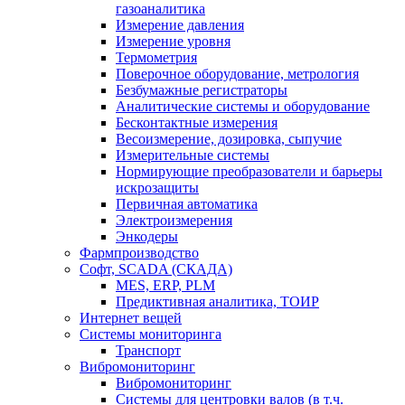
газоаналитика
Измерение давления
Измерение уровня
Термометрия
Поверочное оборудование, метрология
Безбумажные регистраторы
Аналитические системы и оборудование
Бесконтактные измерения
Весоизмерение, дозировка, сыпучие
Измерительные системы
Нормирующие преобразователи и барьеры
искрозащиты
Первичная автоматика
Электроизмерения
Энкодеры
Фармпроизводство
Софт, SCADA (СКАДА)
MES, ERP, PLM
Предиктивная аналитика, ТОИР
Интернет вещей
Системы мониторинга
Транспорт
Вибромониторинг
Вибромониторинг
Системы для центровки валов (в т.ч.