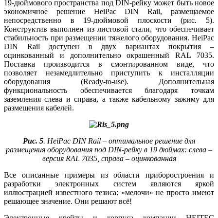
19‑дюймового пространства под DIN-рейку может быть новое
экономичное решение HeiPac DIN Rail, размещаемое
непосредственно в 19‑дюймовой плоскости (рис. 5).
Конструктив выполнен из листовой стали, что обеспечивает
стабильность при размещении тяжелого оборудования. HeiPac
DIN Rail доступен в двух вариантах покрытия –
оцинкованный и дополнительно окрашенный RAL 7035.
Поставка производится в смонтированном виде, что
позволяет незамедлительно приступить к инсталляции
оборудования (Ready-to-use). Дополнительная
функциональность обеспечивается благодаря точкам
заземления слева и справа, а также кабельному зажиму для
размещения кабелей.
Рис. 5
. HeiPac DIN Rail – оптимальное решение для
размещения оборудования под DIN-рейку в 19 дюймах: слева –
версия RAL 7035, справа – оцинкованная
Все описанные примеры из области приборостроения и
разработки электронных систем являются яркой
иллюстрацией известного тезиса: «мелочи» не просто имеют
решающее значение. Они решают всё!
Электронные крейты и корпуса компании HEITEC