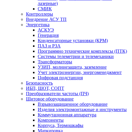
лазерные)
СМИК
Контроллеры
Внедрение АСУ ТП
Энергетика
АСКУЭ
Генерация
Конденсаторные установки (КРМ)
ПАЗ и РЗА
Программно технические комплексы (ПТК)
Системы телеметрии и телемеханики
Трансформаторы
УЗИП, молниезащита, заземление
Учет электроэнергии, энергоменеджмент
Цифровая подстанция
Безопасность
ИБП, ШОТ, СОПТ
Преобразователи частоты (ПЧ)
Щитовое оборудование
Взрывозащищенное оборудование
Изделия электромонтажные и инструменты
Коммутационная аппаратура
Компоненты
Корпуса, Термошкафы
Маркировка