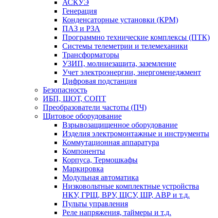
АСКУЭ
Генерация
Конденсаторные установки (КРМ)
ПАЗ и РЗА
Программно технические комплексы (ПТК)
Системы телеметрии и телемеханики
Трансформаторы
УЗИП, молниезащита, заземление
Учет электроэнергии, энергоменеджмент
Цифровая подстанция
Безопасность
ИБП, ШОТ, СОПТ
Преобразователи частоты (ПЧ)
Щитовое оборудование
Взрывозащищенное оборудование
Изделия электромонтажные и инструменты
Коммутационная аппаратура
Компоненты
Корпуса, Термошкафы
Маркировка
Модульная автоматика
Низковольтные комплектные устройства
НКУ, ГРЩ, ВРУ, ЩСУ, ШР, АВР и т.д.
Пульты управления
Реле напряжения, таймеры и т.д.