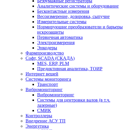
Безбумажные регистраторы
Аналитические системы и оборудование
Бесконтактные измерения
Весоизмерение, дозировка, сыпучие
Измерительные системы
Нормирующие преобразователи и барьеры
искрозащиты
Первичная автоматика
Электроизмерения
Энкодеры
Фармпроизводство
Софт, SCADA (СКАДА)
MES, ERP, PLM
Предиктивная аналитика, ТОИР
Интернет вещей
Системы мониторинга
Транспорт
Вибромониторинг
Вибромониторинг
Системы для центровки валов (в т.ч.
лазерные)
СМИК
Контроллеры
Внедрение АСУ ТП
Энергетика