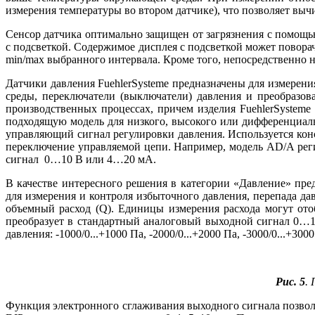
измерения температуры во втором датчике), что позволяет вы
Сенсор датчика оптимально защищен от загрязнения с помощ
с подсветкой. Содержимое дисплея с подсветкой может повора
min/max выбранного интервала. Кроме того, непосредственно н
Датчики давления FuehlerSysteme предназначены для измерени
среды, переключатели (выключатели) давления и преобразов
производственных процессах, причем изделия FuehlerSysteme
подходящую модель для низкого, высокого или дифференциаль
управляющий сигнал регулировки давления. Используется кон
переключение управляемой цепи. Например, модель AD/A реги
сигнал 0…10 В или 4…20 мA.
В качестве интересного решения в категории «Давление» пре
для измерения и контроля избыточного давления, перепада да
объемный расход (Q). Единицы измерения расхода могут отоб
преобразует в стандартный аналоговый выходной сигнал 0…1
давления: -1000/0...+1000 Па, -2000/0...+2000 Пa, -3000/0...+300
Рис. 5
.
Функция электронного сглаживания выходного сигнала позвол