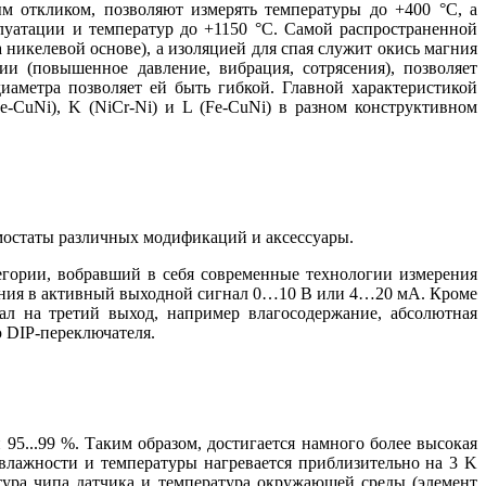
 откликом, позволяют измерять температуры до +400 °C, а
уатации и температур до +1150 °C. Самой распространенной
 никелевой основе), а изоляцией для спая служит окись магния
и (повышенное давление, вибрация, сотрясения), позволяет
иаметра позволяет ей быть гибкой. Главной характеристикой
-CuNi), K (NiCr-Ni) и L (Fe-CuNi) в разном конструктивном
мостаты различных модификаций и аксессуары.
егории, вобравший в себя современные технологии измерения
чения в активный выходной сигнал 0…10 В или 4…20 мА. Кроме
л на третий выход, например влагосодержание, абсолютная
ю DIP-переключателя.
5...99 %. Таким образом, достигается намного более высокая
влажности и температуры нагревается приблизительно на 3 K
ура чипа датчика и температура окружающей среды (элемент