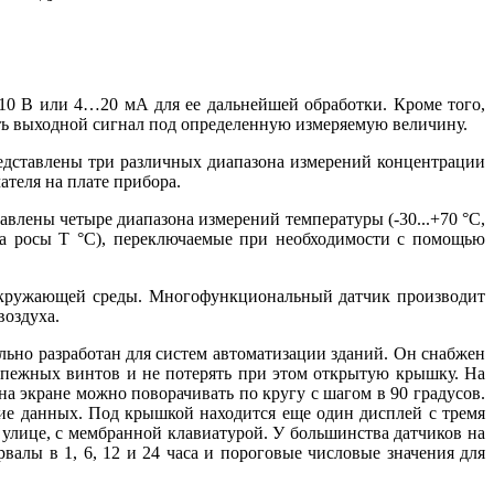
0 В или 4…20 мА для ее дальнейшей обработки. Кроме того,
ь выходной сигнал под определенную измеряемую величину.
редставлены три различных диапазона измерений концентрации
теля на плате прибора.
влены четыре диапазона измерений температуры (-30...+70 °C,
точка росы Т °C), переключаемые при необходимости с помощью
окружающей среды. Многофункциональный датчик производит
воздуха.
льно разработан для систем автоматизации зданий. Он снабжен
епежных винтов и не потерять при этом открытую крышку. На
а экране можно поворачивать по кругу с шагом в 90 градусов.
ние данных. Под крышкой находится еще один дисплей с тремя
улице, с мембранной клавиатурой. У большинства датчиков на
валы в 1, 6, 12 и 24 часа и пороговые числовые значения для