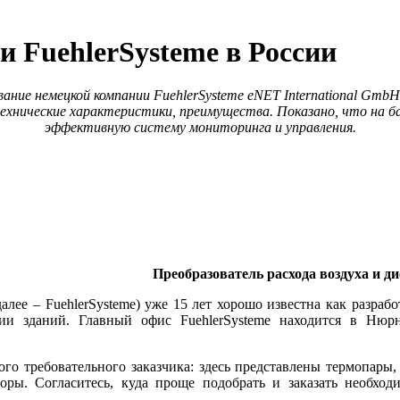
 FuehlerSysteme в России
ние немецкой компании FuehlerSysteme eNET International Gmb
ехнические характеристики, преимущества. Показано, что на
эффективную систему мониторинга и управления.
Преобразователь расхода воздуха и 
далее – FuehlerSysteme) уже 15 лет хорошо известна как разра
и зданий. Главный офис FuehlerSysteme находится в Нюрнб
о требовательного заказчика: здесь представлены термопары, д
оры. Согласитесь, куда проще подобрать и заказать необход