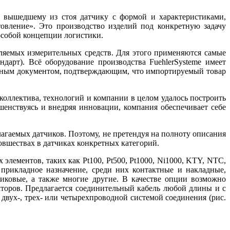
 вышедшему из стоя датчику с формой и характеристиками,
товление». Это производство изделий под конкретную задачу
особой концепции логистики.
вляемых измерительных средств. Для этого применяются самые
арт). Всё оборудование производства FuehlerSysteme имеет
льным документом, подтверждающим, что импортируемый товар
коллектива, технологий и компании в целом удалось построить
енствуясь и внедряя инновации, компания обеспечивает себе
лагаемых датчиков. Поэтому, не претендуя на полноту описания
овшествах в датчиках конкретных категорий.
лементов, таких как Pt100, Pt500, Pt1000, Ni1000, KTY, NTC,
прикладное назначение, среди них контактные и накладные,
ковые, а также многие другие. В качестве опции возможно
кторов. Предлагается соединительный кабель любой длины и с
двух-, трех- или четырехпроводной системой соединения (рис.