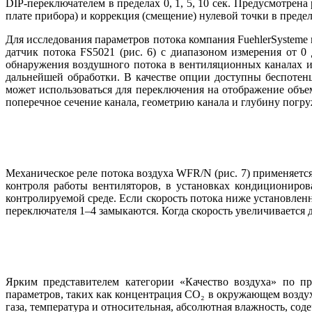
DIP-переключателем в пределах 0, 1, 5, 10 сек. Предусмотре
плате прибора) и коррекция (смещение) нулевой точки в преде
Для исследования параметров потока компания FuehlerSysteme
датчик потока FS5021 (рис. 6) с диапазоном измерения от 0
обнаружения воздушного потока в вентиляционных каналах и
дальнейшей обработки. В качестве опции доступны беспотен
может использоваться для переключения на отображение объем
поперечное сечение канала, геометрию канала и глубину погру
Механическое реле потока воздуха WFR/N (рис. 7) применяетс
контроля работы вентиляторов, в установках кондициониро
контролируемой среде. Если скорость потока ниже установленн
переключателя 1–4 замыкаются. Когда скорость увеличивается
Ярким представителем категории «Качество воздуха» по пр
параметров, таких как концентрация CO₂ в окружающем воздух
газа, температура и относительная, абсолютная влажность, со