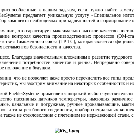
риспособленные к вашим задачам, если нужно найти замену
lerSysteme предлагает уникальную услугу «Специальное изго
одбор комплекта необходимых принадлежностей и формирование 
Германии, что гарантирует максимально высокое качество поста
ние контроля качества производственных процессов (QM-станд
ветствия Таможенного союза (ТР ТС), которая является официа
 регламентов безопасности и качества.
оцесс. Благодаря значительным вложениям в развитие трудового 
зменения потребностей клиентов и рынка. Непрерывно соверш
вое положение в будущем.
траниц, что не позволяет даже просто перечислить все типы пред
теристик, мы заострим внимание на некоторых особенностях и н
кой FuehlerSysteme применяется широкий выбор чувствительных э
ество пассивных датчиков температуры, имеющих различное 
ные, канальные и погружные, ручные прокалывающие, маятни
ров и типа резьбового соединения, подбор специальных конне
также из стекловолокна с плетением из нержавеющей стали, с 