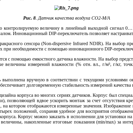
Рис. 8
. Датчик качества воздуха CO2-M/A
ую контролируемую величину в линейный выходной сигнал 0…1
алом. Инновационный DIP-переключатель позволяет настраиват
акрасного сенсора (Non-dispersive Infrared NDIR). На выбор п
 при необходимости с помощью инновационного DIP-переключа
ся с помощью емкостного датчика влажности. На выбор предста
личные величины измерений влажности (% отн. вл., г/м³, г/кг, 
ь выполнена вручную в соответствии с текущими условиями 
обеспечивает долговременную стабильность измерений качества 
изайна корпуса во многих сериях датчиков. Корпус был специа
и), позволяющей вдвое ускорить монтаж за счет отсутствия кр
 на котором отображаются измеренные значения. Изображение н
етырех положений, сохраняя удобное для восприятия отображе
орпуса. Корпус можно заказать в исполнении для установки на 
величины, накопленные итоговые показания (min/max) за интер