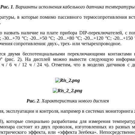
Рис. 1
. Варианты исполнения кабельного датчика температуры
ратуры, в которые помимо пассивного термосопротивления вст
.
но назвать наличие на плате прибора DIP-переключателей, с п
 -30...+70 °C; -20...+50 °C; -20...+80 °C; -20...+120 °C; -20...+150 
ючения сопротивления: двух-, трех- или четырехпроводное.
тся двумя беспотенциальными переключающими контактами и 
0° (рис. 2). На дисплей можно вывести следующую информац
ч / 6 ч / 12 ч / 24 ч). Отметим, что в моделях датчиков с
Рис. 2
. Характеристики нового дисплея
ия, эксплуатации и контроля, например в системах мониторин
. 3), которые специально разработаны для измерения темпера
мопара состоит из двух проволок, изготовленных из разных ме
ктрического эффекта, или «эффекта Зе́ебека». Непосредственн