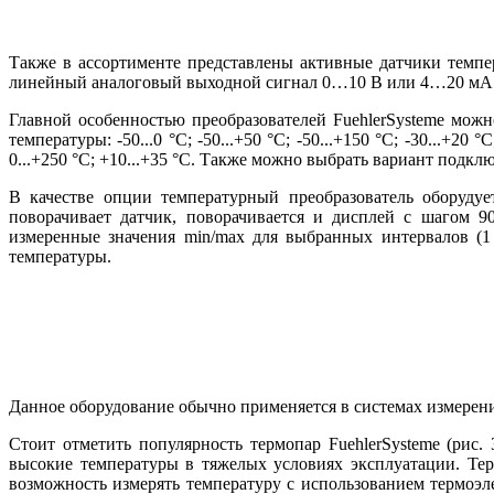
Также в ассортименте представлены активные датчики темпе
линейный аналоговый выходной сигнал 0…10 В или 4…20 мА
Главной особенностью преобразователей FuehlerSysteme мож
температуры: -50...0 °C; -50...+50 °C; -50...+150 °C; -30...+20 °C;
0...+250 °C; +10...+35 °C. Также можно выбрать вариант подкл
В качестве опции температурный преобразователь оборудуе
поворачивает датчик, поворачивается и дисплей с шагом 9
измеренные значения min/max для выбранных интервалов (1 
температуры.
Данное оборудование обычно применяется в системах измерен
Стоит отметить популярность термопар FuehlerSysteme (рис
высокие температуры в тяжелых условиях эксплуатации. Тер
возможность измерять температуру с использованием термоэле