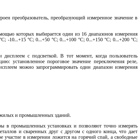
роен преобразователь, преобразующий измеренное значение в
омощью которых выбирается один из 16 диапазонов измерения
°C; -10...+15 °C; 0...+50 °C; 0...+100 °C; 0...+150 °C; 0...+200 °C;
дисплеем с подсветкой. В тот момент, когда пользователь
ию: установленное пороговое значение переключения реле,
 дисплеем можно запрограммировать один диапазон измерения
га жилых и промышленных зданий.
туры в промышленных установках и позволяют точно измерять
таллов и сваренных друг с другом с одного конца, что дает
ое участие в измерении ложится на горячий спай, а свободные