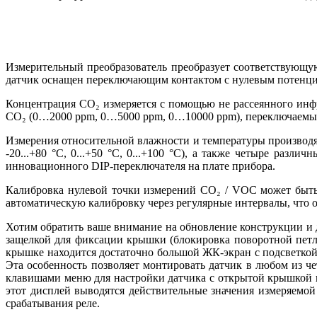
Измерительный преобразователь преобразует соответствующ
датчик оснащен переключающим контактом с нулевым потенци
Концентрация CO₂ измеряется с помощью не рассеянного инфр
CO₂ (0…2000 ppm, 0…5000 ppm, 0…10000 ppm), переключаемых
Измерения относительной влажности и температуры производят
-20...+80 °C, 0...+50 °C, 0...+100 °C), а также четыре раз
инновационного DIP-переключателя на плате прибора.
Калибровка нулевой точки измерений CO₂ / VOC может быт
автоматическую калибровку через регулярные интервалы, что 
Хотим обратить ваше внимание на обновление конструкции и д
защелкой для фиксации крышки (блокировка поворотной петл
крышке находится достаточно большой ЖК-экран с подсветкой,
Эта особенность позволяет монтировать датчик в любом из ч
клавишами меню для настройки датчика с открытой крышкой к
этот дисплей выводятся действительные значения измеряемой 
срабатывания реле.