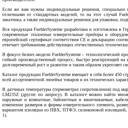
Если же вам нужны индивидуальные решения, специально п
отличными от стандартных моделей, то на этот случай Fueh
заказчика, а также индивидуальные решения для упаковки, п
Вся продукция FuehlerSysteme разработана и изготовлена в 
современные эталонные измерительные приборы и оборудова
европейский сертификат соответствия CE и декларацию соот
отвечает требованиям действующих отечественных технических
В фокусе бизнес-модели FuehlerSysteme – технологический пр
гибкий производственный процесс, быстро реагирующий на и
долговременный рост и развитие и таким образом укрепляет с
Каталог продукции FuehlerSysteme вмещает в себя более 450 с
всей ассортиментной линейки товаров и их технических харак
В датчиках температуры (термометрах сопротивления) под мар
LM235Z (другие по запросу). В каталоге можно найти множ
наружные и комнатные, байонетные и ввинчиваемые, кабель
изменение размеров и формы измерительного элемента, разме
вариантом изоляции из ПВХ, ПТФЭ, силиконовой изоляцией, а 
1).