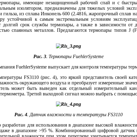
ермопары, имеющие незащищенный рабочий спай и с быстрым
альным изолятором, предназначены для тяжелых условий экспл
и гильза, из сплава Инконель 600 (2.4816, жаропрочный сплав на
ару устойчивой к самым экстремальным условиям эксплуатаци
 долгий срок службы термопары, а также в зависимости от д
остью спаянных металлов. Предлагаются термопары типов J (Fe
Рис. 3
. Термопары FuehlerSysteme
мпания FuehlerSysteme выпускает для контроля температуры тер
ературы FS3110 (рис. 4), это яркий представитель своей кат
влажность окружающего воздуха и преобразует измеренные зна
тель может быть выведен как отдельный измерительный кана
о термометра. Третий выходной сигнал можно выбрать с помощь
Рис. 4
. Датчик влажности и температуры FS3110
разработан для использования в диапазоне высокой влажности 9
 даже в диапазоне >95 %. Комбинированный цифровой датчик 
тельной влажности при этом перегреве учитывается температ