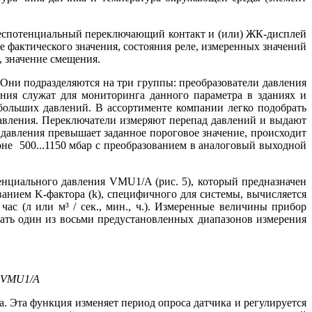
беспотенциальный переключающий контакт и (или) ЖК-дисплей
 фактического значения, состояния реле, измеренных значений
, значение смещения.
 Они подразделяются на три группы: преобразователи давления
ения служат для мониторинга данного параметра в зданиях и
 больших давлений. В ассортименте компании легко подобрать
давления. Переключатели измеряют перепад давлений и выдают
давления превышает заданное пороговое значение, происходит
не 500...1150 мбар с преобразованием в аналоговый выходной
енциального давления VMU1/A (рис. 5), который предназначен
ванием K-фактора (k), специфичного для системы, вычисляется
ас (л или м³ / сек., мин., ч.). Измеренные величины прибор
ать один из восьми предустановленных диапазонов измерения
я VMU1/A
 Эта функция изменяет период опроса датчика и регулируется