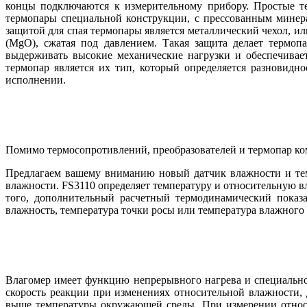
концы подключаются к измерительному прибору. Простые т
термопары специальной конструкции, с прессованным минер
защитой для спая термопары является металлический чехол, ил
(MgO), сжатая под давлением. Такая защита делает термоп
выдерживать высокие механические нагрузки и обеспечивает
термопар является их тип, который определяется разновидн
исполнении.
Помимо термосопротивлений, преобразователей и термопар ко
Предлагаем вашему вниманию новый датчик влажности и темп
влажности. FS3110 определяет температуру и относительную 
того, дополнительный расчетный термодинамический показа
влажность, температура точки росы или температура влажног
Влагомер имеет функцию непрерывного нагрева и специально 
скорость реакции при изменениях относительной влажности,
выше температуры окружающей среды. При измерении относи