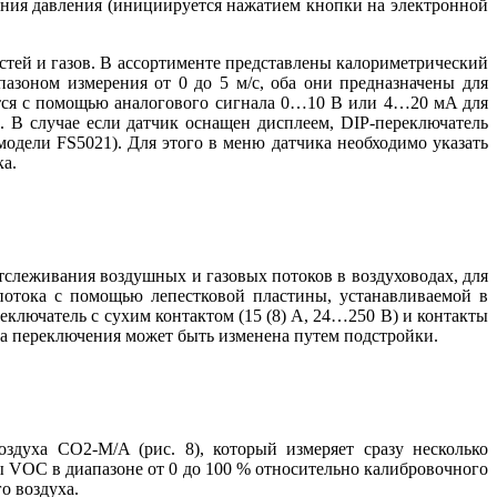
рения давления (инициируется нажатием кнопки на электронной
стей и газов. В ассортименте представлены калориметрический
пазоном измерения от 0 до 5 м/с, оба они предназначены для
ется с помощью аналогового сигнала 0…10 В или 4…20 мA для
 В случае если датчик оснащен дисплеем, DIP-переключатель
модели FS5021). Для этого в меню датчика необходимо указать
ка.
тслеживания воздушных и газовых потоков в воздуховодах, для
потока с помощью лепестковой пластины, устанавливаемой в
еключатель с сухим контактом (15 (8) A, 24…250 В) и контакты
чка переключения может быть изменена путем подстройки.
здуха CO2-M/A (рис. 8), который измеряет сразу несколько
ы VOC в диапазоне от 0 до 100 % относительно калибровочного
о воздуха.