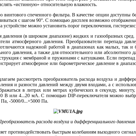
числять «истинную» относительную влажность.
ью винтового спеченного фильтра. В качестве опции доступны 
чиваться с шагом 90°. С помощью дисплея возможно отображение
а устройстве можно установить порог переключения, гистерезис
я давления (в широком диапазоне) жидких и газообразных сред.
атели атмосферного давления. Преобразователи перепада давл
 отличаются надежной работой в диапазонах как малых, так и
ного давления, а также для относительного или абсолютного 
струкция с мембраной и пружинами с катушками. Если перепад 
стрирует атмосферное или барометрическое давление в диапазо
длагаем рассмотреть преобразователь расхода воздуха и диффер
вления и разности давлений между двумя входами, а с использо
ражаться в литрах или метрах кубических в секунду, минуту, ч
0 В или 4...20 мA. С помощью DIP-переключателя можно выбр
0 Пa, -5000/0...+5000 Пa.
 Преобразователь расхода воздуха и дифференциального давлени
яет противодействовать быстрым колебаниям выходного сигнала.