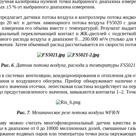
на ручная калибровка нулевой точки выбранного диапазона изме
лах ±5 % от выбранного диапазона измерения.
 предлагает датчики потока воздуха и контроллеры потока жидко
 до 20 м/с и датчик ламинарного потока воздуха FS5020 с диа
 измерения его объема вместе с температурой. Результат выда
циальный переключающий контакт и ЖК-дисплей с подсветкой.
ного расхода воздуха в диапазоне 0…200.000 м³/ч (только для 
жения. Затем объемный расход рассчитывается по скорости пото
Рис. 6
. Датчик потока воздуха, расхода и температуры FS5021
я в системах вентиляции, кондиционирования и отопления для о
вания и воздушного обогрева. Прибор обнаруживает наличие 
ого значения отсечки, лепестковая пластина воздействует на пер
 до предустановленного значения, замыкаются контакты 1–2. То
Рис. 7
. Механическое реле потока воздуха WFR/N
аву можно считать многофункциональный датчик качества во
е в диапазоне от 0 до 10000 миллионных долей, смешанные газ
держание водяных паров или температура точки росы окружающег