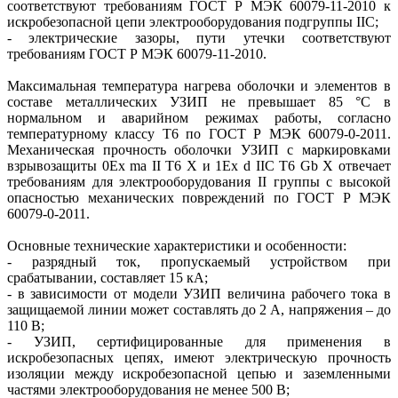
соответствуют требованиям ГОСТ Р МЭК 60079-11-2010 к
искробезопасной цепи электрооборудования подгруппы IIС;
- электрические зазоры, пути утечки соответствуют
требованиям ГОСТ Р МЭК 60079-11-2010.
Максимальная температура нагрева оболочки и элементов в
составе металлических УЗИП не превышает 85 °C в
нормальном и аварийном режимах работы, согласно
температурному классу Т6 по ГОСТ Р МЭК 60079-0-2011.
Механическая прочность оболочки УЗИП с маркировками
взрывозащиты 0Ex ma II T6 Х и 1Ex d IIC T6 Gb Х отвечает
требованиям для электрооборудования II группы с высокой
опасностью механических повреждений по ГОСТ Р МЭК
60079-0-2011.
Основные технические характеристики и особенности:
- разрядный ток, пропускаемый устройством при
срабатывании, составляет 15 кА;
- в зависимости от модели УЗИП величина рабочего тока в
защищаемой линии может составлять до 2 А, напряжения – до
110 В;
- УЗИП, сертифицированные для применения в
искробезопасных цепях, имеют электрическую прочность
изоляции между искробезопасной цепью и заземленными
частями электрооборудования не менее 500 В;