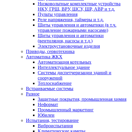
Низковольтные комплектные устройства
НКУ, ГРЩ, ВРУ, ЩСУ, ШР, АВР и т.д.
Пульты управления
Реле напряжения, таймеры и т.д.
Щиты управления и автоматики (в т.ч.
управление пожарными насосами)
Щиты управления и автоматики
(вентиляция, насосы и т.д.)
Электроустановочные изделия
Приводы, сервотехника
Автоматика ЖКХ
Автоматизация котельных
Интеллектуальное здание
Системы диспетчеризации зданий и
сооружений
Теплоснабжение
Встраиваемые системы
Разное
Защитные покрытия, промышленная химия
Неформат
Промышленный маркетинг
Юбилеи
Испытания, тестирование
Виброиспытания
Климатические камеры