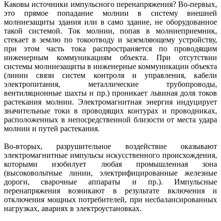
Каковы источники импульсного перенапряжения? Во‑первых,
это прямое попадание молнии в систему внешней
молниезащиты здания или в само здание, не оборудованное
такой системой. Ток молнии, попав в молниеприемник,
стекает в землю по токоотводу и заземляющему устройству,
при этом часть тока распространяется по проводящим
инженерным коммуникациям объекта. При отсутствии
системы молниезащиты в инженерные коммуникации объекта
(линии связи систем контроля и управления, кабели
электропитания, металлические трубопроводы,
вентиляционные шахты и пр.) проникает львиная доля токов
растекания молнии. Электромагнитная энергия индуцирует
значительные токи в проводящих контурах и проводниках,
расположенных в непосредственной близости от места удара
молнии и путей растекания.
Во‑вторых, разрушительное воздействие оказывают
электромагнитные импульсы искусственного происхождения,
которыми изобилует любая промышленная зона
(высоковольтные линии, электрифицированные железные
дороги, сварочные аппараты и пр.). Импульсные
перенапряжения возникают в результате включения и
отключения мощных потребителей, при несбалансированных
нагрузках, авариях в электроустановках.