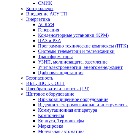
СМИК
Контроллеры
Внедрение АСУ ТП
Энергетика
АСКУЭ
Генерация
Конденсаторные установки (КРМ)
ПАЗ и РЗА
Программно технические комплексы (ПТК)
Системы телеметрии и телемеханики
Трансформаторы
УЗИП, молниезащита, заземление
Учет электроэнергии, энергоменеджмент
Цифровая подстанция
Безопасность
ИБП, ШОТ, СОПТ
Преобразователи частоты (ПЧ)
Щитовое оборудование
Взрывозащищенное оборудование
Изделия электромонтажные и инструменты
Коммутационная аппаратура
Компоненты
Корпуса, Термошкафы
Маркировка
Модульная автоматика