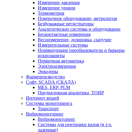
Измерение давления
Измерение уровня
Термометрия
Поверочное оборудование, метрология
Безбумажные регистраторы
Аналитические системы и оборудование
Бесконтактные измерения
Весоизмерение, дозировка, сыпучие
Измерительные системы
Нормирующие преобразователи и барьеры
искрозащиты
Первичная автоматика
Электроизмерения
Энкодеры
Фармпроизводство
Софт, SCADA (СКАДА)
MES, ERP, PLM
Предиктивная аналитика, ТОИР
Интернет вещей
Системы мониторинга
Транспорт
Вибромониторинг
Вибромониторинг
Системы для центровки валов (в т.ч.
лазерные)