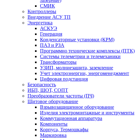
лазерные)
СМИК
Контроллеры
Внедрение АСУ ТП
Энергетика
АСКУЭ
Генерация
Конденсаторные установки (КРМ)
ПАЗ и РЗА
Программно технические комплексы (ПТК)
Системы телеметрии и телемеханики
Трансформаторы
УЗИП, молниезащита, заземление
Учет электроэнергии, энергоменеджмент
Цифровая подстанция
Безопасность
ИБП, ШОТ, СОПТ
Преобразователи частоты (ПЧ)
Щитовое оборудование
Взрывозащищенное оборудование
Изделия электромонтажные и инструменты
Коммутационная аппаратура
Компоненты
Корпуса, Термошкафы
Маркировка