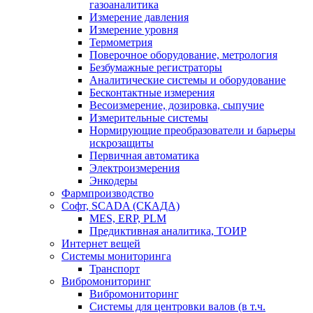
газоаналитика
Измерение давления
Измерение уровня
Термометрия
Поверочное оборудование, метрология
Безбумажные регистраторы
Аналитические системы и оборудование
Бесконтактные измерения
Весоизмерение, дозировка, сыпучие
Измерительные системы
Нормирующие преобразователи и барьеры
искрозащиты
Первичная автоматика
Электроизмерения
Энкодеры
Фармпроизводство
Софт, SCADA (СКАДА)
MES, ERP, PLM
Предиктивная аналитика, ТОИР
Интернет вещей
Системы мониторинга
Транспорт
Вибромониторинг
Вибромониторинг
Системы для центровки валов (в т.ч.