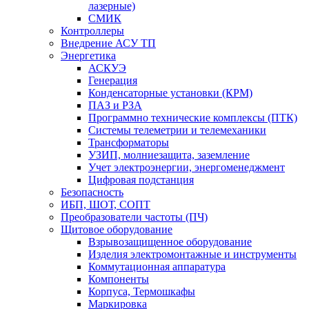
лазерные)
СМИК
Контроллеры
Внедрение АСУ ТП
Энергетика
АСКУЭ
Генерация
Конденсаторные установки (КРМ)
ПАЗ и РЗА
Программно технические комплексы (ПТК)
Системы телеметрии и телемеханики
Трансформаторы
УЗИП, молниезащита, заземление
Учет электроэнергии, энергоменеджмент
Цифровая подстанция
Безопасность
ИБП, ШОТ, СОПТ
Преобразователи частоты (ПЧ)
Щитовое оборудование
Взрывозащищенное оборудование
Изделия электромонтажные и инструменты
Коммутационная аппаратура
Компоненты
Корпуса, Термошкафы
Маркировка