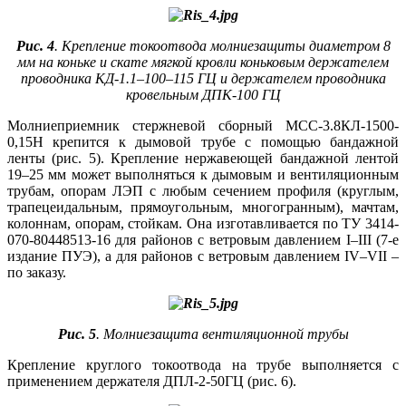
Рис. 4
. Крепление токоотвода молниезащиты диаметром 8
мм на коньке и скате мягкой кровли коньковым держателем
проводника КД-1.1–100–115 ГЦ и держателем проводника
кровельным ДПК-100 ГЦ
Молниеприемник стержневой сборный МСС-3.8КЛ-1500-
0,15Н крепится к дымовой трубе с помощью бандажной
ленты (рис. 5). Крепление нержавеющей бандажной лентой
19–25 мм может выполняться к дымовым и вентиляционным
трубам, опорам ЛЭП с любым сечением профиля (круглым,
трапецеидальным, прямоугольным, многогранным), мачтам,
колоннам, опорам, стойкам. Она изготавливается по ТУ 3414-
070-80448513-16 для районов с ветровым давлением I–III (7-е
издание ПУЭ), а для районов с ветровым давлением IV–VII –
по заказу.
Рис. 5
. Молниезащита вентиляционной трубы
Крепление круглого токоотвода на трубе выполняется с
применением держателя ДПЛ-2-50ГЦ (рис. 6).