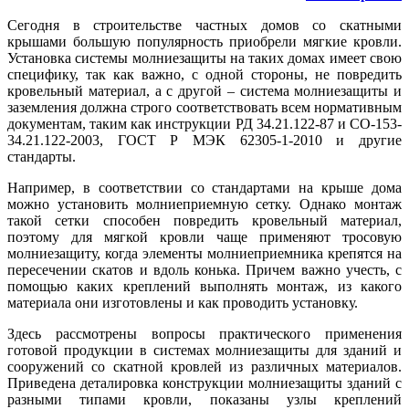
Сегодня в строительстве частных домов со скатными
крышами большую популярность приобрели мягкие кровли.
Установка системы молниезащиты на таких домах имеет свою
специфику, так как важно, с одной стороны, не повредить
кровельный материал, а с другой – система молниезащиты и
заземления должна строго соответствовать всем нормативным
документам, таким как инструкции РД 34.21.122-87 и СО-153-
34.21.122-2003, ГОСТ Р МЭК 62305-1-2010 и другие
стандарты.
Например, в соответствии со стандартами на крыше до­ма
можно установить молниеприемную сетку. Однако монтаж
такой сетки способен повредить кровельный материал,
поэтому для мягкой кровли ча­ще применяют тросовую
молниезащиту, когда элементы молниеприемника крепятся на
пересечении скатов и вдоль конька. Причем важно учесть, с
помощью каких креплений выполнять монтаж, из какого
материала они изготовлены и как проводить установку.
Здесь рассмотрены вопросы практического применения
готовой продукции в системах молниезащиты для зданий и
сооружений со скатной кровлей из различных материалов.
Приведена деталировка конструкции молниезащиты зданий с
разными типами кровли, показаны узлы креплений