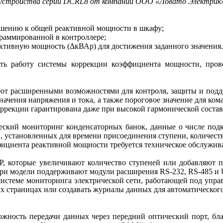
устройства серии DCRL8 от компании ООО «Ловато Электрик
ошению к общей реактивной мощности в шкафу;
граммированной в контроллере;
активную мощность (ΔкВАр) для достижения заданного значения.
ать работу системы коррекции коэффициента мощности, про
ают расширенными возможностями для контроля, защиты и подд
ачения напряжения и тока, а также пороговое значение для ко
оррекции гарантирована даже при высокой гармонической соста
ческий мониторинг конденсаторных банок, данные о числе под
 установленных для времени присоединения ступени, количест
фициента реактивной мощности требуется техническое обслужив
P, которые увеличивают количество ступеней или добавляют
 три модели поддерживают модули расширения RS‑232, RS‑485 и
истеме мониторинга электрической сети, работающей под управ
х страницах или создавать журналы данных для автоматического 
жность передачи данных через передний оптический порт, бл