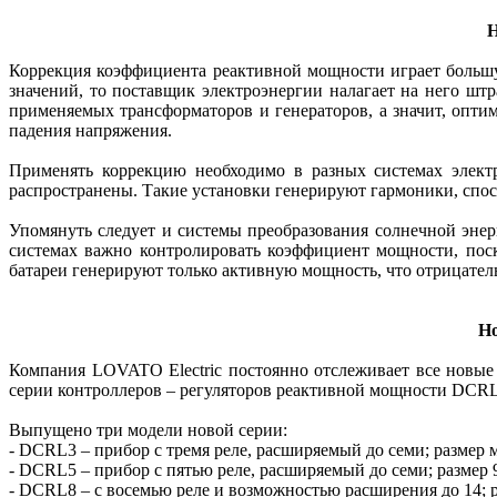
Н
Коррекция коэффициента реактивной мощности играет большу
значений, то поставщик электроэнергии налагает на него шт
применяемых трансформаторов и генераторов, а значит, оптим
падения напряжения.
Применять коррекцию необходимо в разных системах электр
распространены. Такие установки генерируют гармоники, спо
Упомянуть следует и системы преобразования солнечной эне
системах важно контролировать коэффициент мощности, пос
батареи генерируют только активную мощность, что отрицатель
Но
Компания LOVATO Electric постоянно отслеживает все новые
серии контроллеров – регуляторов реактивной мощности DCR
Выпущено три модели новой серии:
- DCRL3 – прибор с тремя реле, расширяемый до семи; размер м
- DCRL5 – прибор с пятью реле, расширяемый до семи; размер 9
- DCRL8 – с восемью реле и возможностью расширения до 14; р