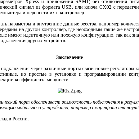
параметров Xpress и приложения SAM1) без отключения пита
ический сигнал из формата USB, или ключа CX02 с передатчик
мпьютера и перенести их в контроллер.
вать параметры и внутренние данные реестра, например количе
ереданы на другой контроллер, где необходимы такие же настро
рые имеют идентичную или похожую конфигурацию, так как знач
подключения других устройств.
Заключение
и подключения через различные порты связи новые регуляторы
ективные, но простые в установке и программировании кон
ррекции коэффициента мощности.
ческий порт обеспечивает возможность подключения к регул
омощью мобильного устройства, например смартфона или ноут
лад в России.