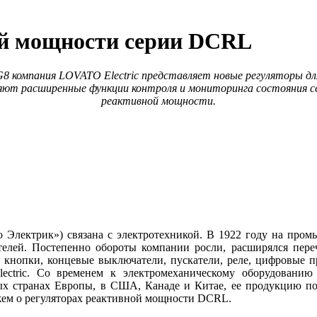
ой мощности серии DCRL
G8 компания LOVATO Electric представляет новые регуляторы 
лняют расширенные функции контроля и мониторинга состояния 
реактивной мощности.
о Электрик») связана с электротехникой. В 1922 году на пром
елей. Постепенно обороты компании росли, расширялся переч
, кнопки, концевые выключатели, пускатели, реле, цифровые 
ctric. Со временем к электромеханическому оборудованию
ных странах Европы, в США, Канаде и Китае, ее продукцию по
ажем о регуляторах реактивной мощности DCRL.