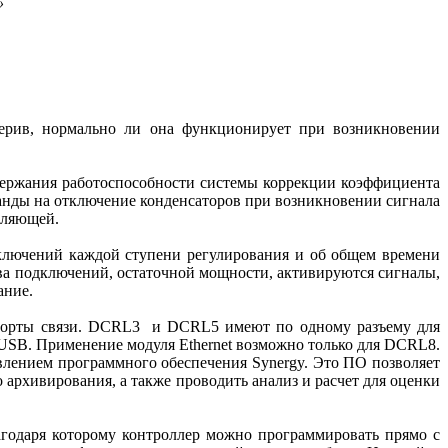
»
верив, нормально ли она функционирует при возникновении
ержания работоспособности системы коррекции коэффициента
манды на отключение конденсаторов при возникновении сигнала
вляющей.
ключений каждой ступени регулирования и об общем времени
ва подключений, остаточной мощности, активируются сигналы,
ание.
 порты связи. DCRL3 и DCRL5 имеют по одному разъему для
 USB. Применение модуля Ethernet возможно только для DCRL8.
лением программного обеспечения Synergy. Это ПО позволяет
архивирования, а также проводить анализ и расчет для оценки
агодаря которому контроллер можно программировать прямо с