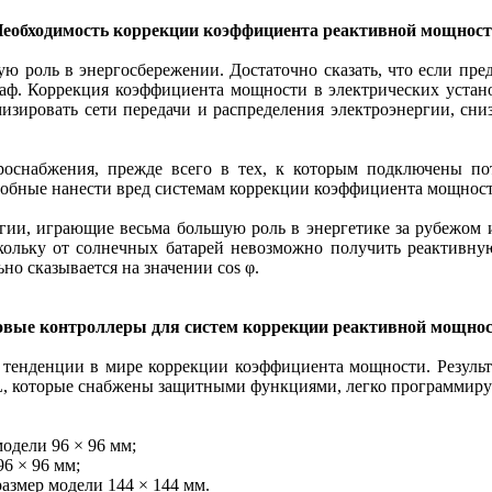
еобходимость коррекции коэффициента реактивной мощнос
ю роль в энергосбережении. Достаточно сказать, что если пре
раф. Коррекция коэффициента мощности в электрических устано
изировать сети передачи и распределения электроэнергии, сни
оснабжения, прежде всего в тех, к которым подключены пот
собные нанести вред системам коррекции коэффициента мощност
ргии, играющие весьма большую роль в энергетике за рубежом 
кольку от солнечных батарей невозможно получить реактивну
но сказывается на значении cos φ.
вые контроллеры для систем коррекции реактивной мощно
 тенденции в мире коррекции коэффициента мощности. Результа
L, которые снабжены защитными функциями, легко программиру
одели 96 × 96 мм;
6 × 96 мм;
азмер модели 144 × 144 мм.