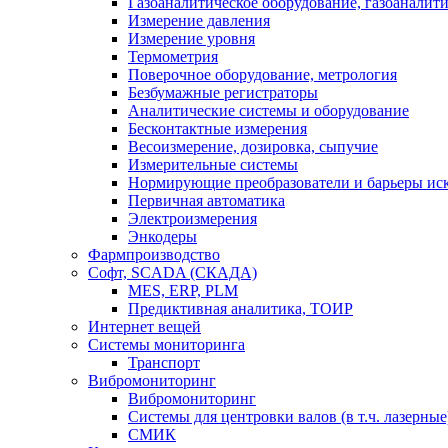
Газоаналитическое оборудование, газоаналит
Измерение давления
Измерение уровня
Термометрия
Поверочное оборудование, метрология
Безбумажные регистраторы
Аналитические системы и оборудование
Бесконтактные измерения
Весоизмерение, дозировка, сыпучие
Измерительные системы
Нормирующие преобразователи и барьеры ис
Первичная автоматика
Электроизмерения
Энкодеры
Фармпроизводство
Софт, SCADA (СКАДА)
MES, ERP, PLM
Предиктивная аналитика, ТОИР
Интернет вещей
Системы мониторинга
Транспорт
Вибромониторинг
Вибромониторинг
Системы для центровки валов (в т.ч. лазерные
СМИК