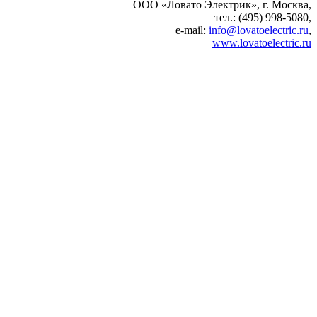
ООО «Ловато Электрик», г. Москва,
тел.: (495) 998-5080,
e-mail:
info@lovatoelectric.ru
,
www.lovatoelectric.ru