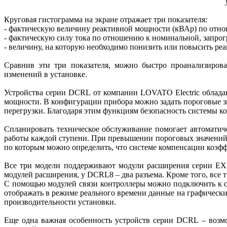
Круговая гистограмма на экране отражает три показателя:
- фактическую величину реактивной мощности (кВАр) по отн
- фактическую силу тока по отношению к номинальной, запро
- величину, на которую необходимо понизить или повысить ре
Сравнив эти три показателя, можно быстро проанализиров
изменений в установке.
Устройства серии DCRL от компании LOVATO Electric облад
мощности. В конфигурации прибора можно задать пороговые зн
перегрузки. Благодаря этим функциям безопасность системы к
Спланировать техническое обслуживание помогает автомати
работы каждой ступени. При превышении пороговых значений,
по которым можно определить, что системе компенсации коэф
Все три модели поддерживают модули расширения серии EX
модулей расширения, у DCRL8 – два разъема. Кроме того, все
С помощью модулей связи контроллеры можно подключить к с
отображать в режиме реального времени данные на графически
производительности установки.
Еще одна важная особенность устройств серии DCRL – возмо