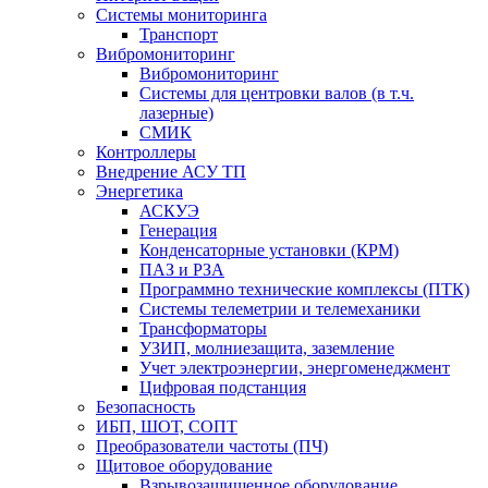
Системы мониторинга
Транспорт
Вибромониторинг
Вибромониторинг
Системы для центровки валов (в т.ч.
лазерные)
СМИК
Контроллеры
Внедрение АСУ ТП
Энергетика
АСКУЭ
Генерация
Конденсаторные установки (КРМ)
ПАЗ и РЗА
Программно технические комплексы (ПТК)
Системы телеметрии и телемеханики
Трансформаторы
УЗИП, молниезащита, заземление
Учет электроэнергии, энергоменеджмент
Цифровая подстанция
Безопасность
ИБП, ШОТ, СОПТ
Преобразователи частоты (ПЧ)
Щитовое оборудование
Взрывозащищенное оборудование