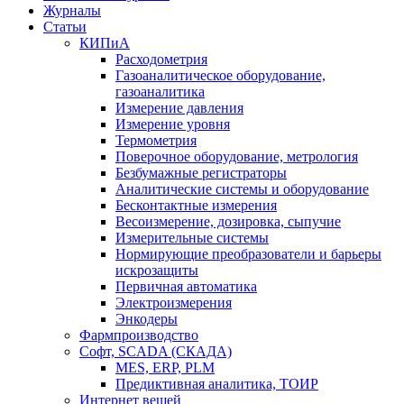
Журналы
Статьи
КИПиА
Расходометрия
Газоаналитическое оборудование,
газоаналитика
Измерение давления
Измерение уровня
Термометрия
Поверочное оборудование, метрология
Безбумажные регистраторы
Аналитические системы и оборудование
Бесконтактные измерения
Весоизмерение, дозировка, сыпучие
Измерительные системы
Нормирующие преобразователи и барьеры
искрозащиты
Первичная автоматика
Электроизмерения
Энкодеры
Фармпроизводство
Софт, SCADA (СКАДА)
MES, ERP, PLM
Предиктивная аналитика, ТОИР
Интернет вещей