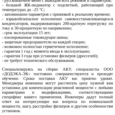
- русскоязычное меню с выводом всех режимов и параметров;
- большой ЖК-индикатор с подсветкой, работающий при
температурах до –25 °C;
- запоминание параметров с привязкой к реальному времени;
- взрывобезопасное исполнение самовосстанавливающихся
конденсаторов, выдерживающих 200‑кратную перегрузку по
току и 30‑процентную по напряжению;
- срок эксплуатации 15 лет;
- изолированные токоведущие шины;
- защитные предохранители на каждой секции;
- возможно полностью герметичное исполнение;
- гарантия 1 год с момента ввода в эксплуатацию;
- гарантия 3 года при установке фильтров (дросселей);
- не требует технического обслуживания.
Специализируясь на сборке АКУ, специалисты ООО
«ДОДЭКА-ЭК» постоянно совершенствуются и проходят
обучение. Сроки поставки АКУ вас приятно удивят.
Менеджеры компании могут рассчитать цену нужной вам
установки для компенсации реактивной мощности с любыми
параметрами и модификациями, соответствующими
специфике вашего применения. Инженеры дадут полный
ответ на интересующие вас вопросы по номинальной
мощности, шагу, расстройке фильтров и другим особенностям
установок.