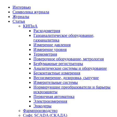
Интервью
Символика журнала
Журналы
Статьи
КИПиА
Расходометрия
Газоаналитическое оборудование,
газоаналитика
Измерение давления
Измерение уровня
Термометрия
Поверочное оборудование, метрология
Безбумажные регистраторы
Аналитические системы и оборудование
Бесконтактные измерения
Весоизмерение, дозировка, сыпучие
Измерительные системы
Нормирующие преобразователи и барьеры
искрозащиты
Первичная автоматика
Электроизмерения
Энкодеры
Фармпроизводство
Софт, SCADA (СКАДА)