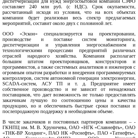
диспетчеризации для нужд энергосбытовой компании СЗФО
составляет 240 млн руб. (с НДС). Срок окупаемости,
рассчитанный исходя из условия, что на всех объектах
компании будет реализован весь спектр предлагаемых
мероприятий, составит около двух с половиной лет.
ООО «Эскон» специализируется на проектировании,
производстве и поставке систем мониторинга,
диспетчеризации и управления энергоснабжением и
технологическими процессами предприятий различных
отраслей народного хозяйства. Компания располагает
большим штатом проектировщиков, конструкторов и
программистов, а также системных аналитиков и инженеров с
огромным опытом разработки и внедрения программируемых
контроллеров, систем автономной генерации электроэнергии,
SCADA-систем, АСУ ТП и т. д. Предприятие имеет
собственное производство и не зависит от ненадежных
поставщиков, что дает возможность не только предоставлять
заказчикам лучшую по соотношению це­ны и качества
продукцию, но и обеспечивать быстрые сроки поставки и
послепродажную поддержку в необходимом объеме.
В числе заказчиков и постоянных партнеров компании – ­
ГКНПЦ им. М. В. Хруничева, ОАО «НГК «Славнефть», ОАО
«ТНК-ВР Холдинг», ПАО НК «Роснефть», ПАО «Татнефть»,