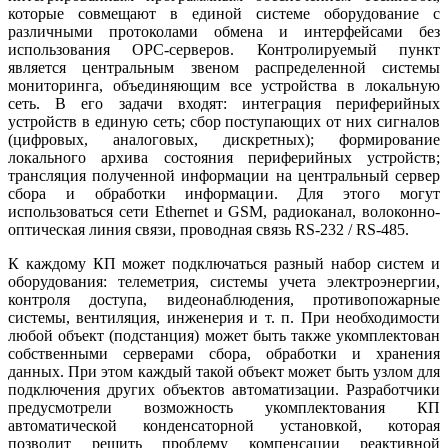
которые совмещают в единой системе оборудование с
различными протоколами обмена и интерфейсами без
использования OPC-серверов. Контролируемый пункт
является центральным звеном распределенной системы
мониторинга, объединяющим все устройства в локальную
сеть. В его задачи входят: интеграция периферийных
устройств в единую сеть; сбор поступающих от них сигналов
(цифровых, аналоговых, дискретных); формирование
локального архива состояния периферийных устройств;
трансляция полученной информации на центральный сервер
сбора и обработки информации. Для этого могут
использоваться се­ти Ethernet и GSM, радиоканал, волоконно-
оптическая линия связи, проводная связь RS-232 / RS-485.
К каждому КП может подключаться разный набор систем и
оборудования: телеметрия, системы учета электроэнергии,
контроля доступа, видеонаблюдения, противопожарные
системы, вентиляция, инженерия и т. п. При необходимости
любой объект (подстанция) может быть также укомплектован
собственными серверами сбора, обработки и хранения
данных. При этом каждый такой объект может быть узлом для
подключения других объектов автоматизации. Разработчики
предусмотрели возможность укомплектования КП
автоматической конденсаторной установкой, которая
позволит решить проблему компенсации реактивной