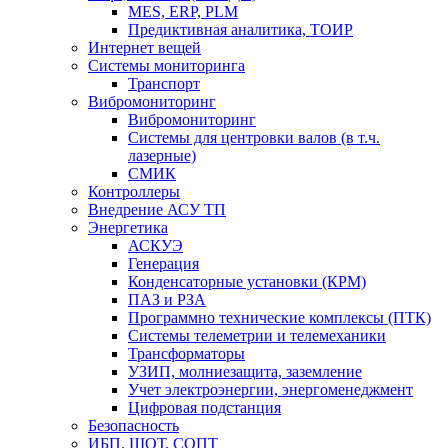
MES, ERP, PLM
Предиктивная аналитика, ТОИР
Интернет вещей
Системы мониторинга
Транспорт
Вибромониторинг
Вибромониторинг
Системы для центровки валов (в т.ч.
лазерные)
СМИК
Контроллеры
Внедрение АСУ ТП
Энергетика
АСКУЭ
Генерация
Конденсаторные установки (КРМ)
ПАЗ и РЗА
Программно технические комплексы (ПТК)
Системы телеметрии и телемеханики
Трансформаторы
УЗИП, молниезащита, заземление
Учет электроэнергии, энергоменеджмент
Цифровая подстанция
Безопасность
ИБП, ШОТ, СОПТ