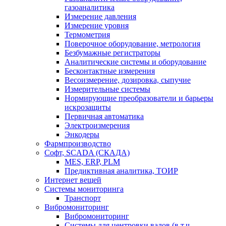
газоаналитика
Измерение давления
Измерение уровня
Термометрия
Поверочное оборудование, метрология
Безбумажные регистраторы
Аналитические системы и оборудование
Бесконтактные измерения
Весоизмерение, дозировка, сыпучие
Измерительные системы
Нормирующие преобразователи и барьеры
искрозащиты
Первичная автоматика
Электроизмерения
Энкодеры
Фармпроизводство
Софт, SCADA (СКАДА)
MES, ERP, PLM
Предиктивная аналитика, ТОИР
Интернет вещей
Системы мониторинга
Транспорт
Вибромониторинг
Вибромониторинг
Системы для центровки валов (в т.ч.