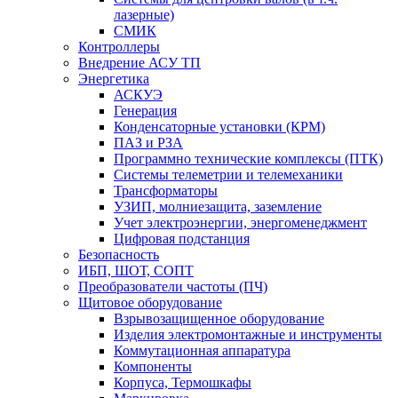
лазерные)
СМИК
Контроллеры
Внедрение АСУ ТП
Энергетика
АСКУЭ
Генерация
Конденсаторные установки (КРМ)
ПАЗ и РЗА
Программно технические комплексы (ПТК)
Системы телеметрии и телемеханики
Трансформаторы
УЗИП, молниезащита, заземление
Учет электроэнергии, энергоменеджмент
Цифровая подстанция
Безопасность
ИБП, ШОТ, СОПТ
Преобразователи частоты (ПЧ)
Щитовое оборудование
Взрывозащищенное оборудование
Изделия электромонтажные и инструменты
Коммутационная аппаратура
Компоненты
Корпуса, Термошкафы