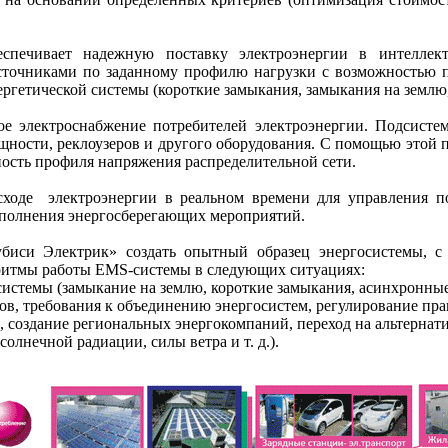
еспечивает надежную поставку электроэнергии в интеллект
точниками по заданному профилю нагрузки с возможностью по
гетической системы (короткие замыкания, замыкания на землю, 
е электроснабжение потребителей электроэнергии. Подсистема
ности, реклоузеров и другого оборудования. С помощью этой 
ость профиля напряжения распределительной сети.
ходе электроэнергии в реальном времени для управления по
ыполнения энергосберегающих мероприятий.
биси Электрик» создать опытный образец энергосистемы, с
горитмы работы EMS-системы в следующих ситуациях:
системы (замыкание на землю, короткие замыкания, асинхронные
ов, требования к объединению энергосистем, регулирование пра
, создание региональных энергокомпаний, переход на альтернат
олнечной радиации, силы ветра и т. д.).