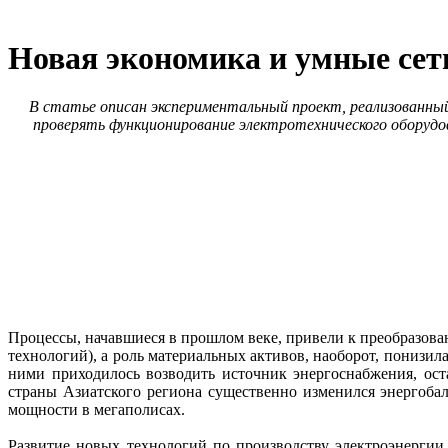
Новая экономика и умные сет
В статье описан экспериментальный проект, реализованный
проверять функционирование электротехнического оборудо
Процессы, начавшиеся в прошлом веке, привели к преобразова
технологий), а роль материальных активов, наоборот, понизил
ними приходилось возводить источник энергоснабжения, ос
страны Азиатского региона существенно изменился энергоба
мощности в мегаполисах.
Развитие новых технологий по производству электроэнергии 