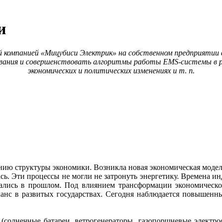
и
 компанией «Мицубиси Электрик» на собственном предприятии 
вания и совершенствовать алгоритмы работы EMS-системы в ра
экономических и политических изменениях и т. п.
нию структуры экономики. Возникла новая экономическая модель
ась. Эти процессы не могли не затронуть энергетику. Времена ин
тались в прошлом. Под влиянием трансформации экономическ
ланс в развитых государствах. Сегодня наблюдается повышенн
(солнечные батареи, ветрогенераторы, газопоршневые электро