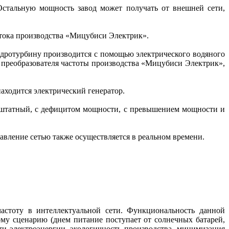
Остальную мощность завод может получать от внешней сети,
 тока производства «Мицубиси Электрик».
идротурбину производится с помощью электрического водяного
о преобразователя частоты производства «Мицубиси Электрик»,
аходится электрический генератор.
ештатный, с дефицитом мощности, с превышением мощности и
равление сетью также осуществляется в реальном времени.
астоту в интеллектуальной сети. Функциональность данной
му сценарию (днем питание поступает от солнечных батарей,
и электроэнергии, экологичность производства, минимизация