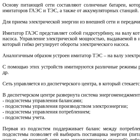
Основу питающей сети составляют солнечные батареи, кото
имитаторов ГАЭС и ТЭС, а также от аккумуляторных станций.
Для приема электрической энергии из внешней сети и передач
Имитатор ГАЭС представляет собой гидротурбину, на валу ко
насоса. Управление электрической мощностью, выдаваемой в и
который гибко регулирует обороты электрического насоса.
Аналогичным образом устроен имитатор ТЭС – на валу электро
С помощью этих устройств имитируются различные режимы р
др.
Сеть управляется из диспетчерского центра, в который стекае
В диспетчерском центре развернута система энергоменеджмента
- подсистемы управления балансами;
- подсистемы управления производством электроэнергии;
- подсистемы управления потреблением;
- подсистемы учета.
Первая из подсистем поддерживает баланс между потреблен
подсистемы позволяет ей выбирать поставщика энергии (пит
ночью – от внешней сети или аккумуляторных станций) либо