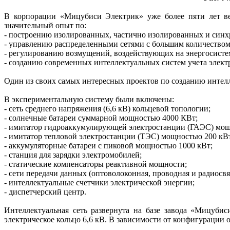
В корпорации «Мицубиси Электрик» уже более пяти лет вед
значительный опыт по:
- построению изолированных, частично изолированных и синх
- управлению распределенными сетями с большим количеством
- регулированию возмущений, воздействующих на энергосистем
- созданию современных интеллектуальных систем учета элект
Один из своих самых интересных проектов по созданию интелл
В экспериментальную систему были включены:
- сеть среднего напряжения (6,6 кВ) кольцевой топологии;
- солнечные батареи суммарной мощностью 4000 КВт;
- имитатор гидроаккумулирующей электростанции (ГАЭС) мощ
- имитатор тепловой электростанции (ТЭС) мощностью 200 кВ
- аккумуляторные батареи с пиковой мощностью 1000 кВт;
- станция для зарядки электромобилей;
- статические компенсаторы реактивной мощности;
- сети передачи данных (опто­волоконная, проводная и радиосвя
- интеллектуальные счетчики электрической энергии;
- диспетчерский центр.
Интеллектуальная сеть развернута на базе завода «Мицуби
электрическое кольцо 6,6 кВ. В зависимости от конфигурации о