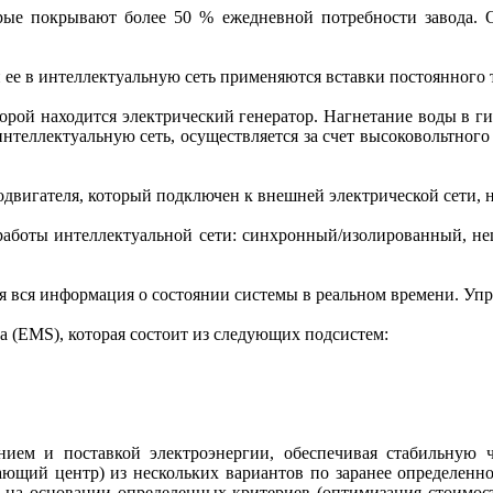
рые покрывают более 50 % ежедневной потребности завода. 
и ее в интеллектуальную сеть применяются вставки постоянного
торой находится электрический генератор. Нагнетание воды в г
нтеллектуальную сеть, осуществляется за счет высоковольтног
двигателя, который подключен к внешней электрической сети, н
аботы интеллектуальной сети: синхронный/изолированный, н
тся вся информация о состоянии системы в реальном времени. Уп
 (EMS), которая состоит из следую­щих подсистем:
ием и поставкой электроэнергии, обеспечивая стабильную ч
ающий центр) из нескольких вариантов по заранее определенно
 на основании определенных критериев (оптимизация стоимост