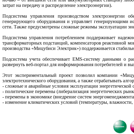
затрат на передачу и распределение электроэнергии).
Подсистема управления производством электроэнергии об
генерирующего оборудования и управляет генерирующими ис
сети. Также предусмотрены сложные режимы эксплуатации энер
Подсистема управления потреблением поддерживает надежно
трансформаторных подстанций, компенсаторов реактивной мощ
производства «Мицубиси Электрик») поддерживается стабильн
Подсистема учета обеспечивает EMS-систему данными о рас
развернуть веб-портал для информирования потребителей и в
Этот экспериментальный проект позволил компании «Мицу
электротехнического оборудования, а также отрабатывать ал
- сложные и аварийные условия эксплуатации энергетической 
- политические перемены (либерализация энергетических рынк
- перемены в экономике (внедрение систем энергоменеджмента
- изменение климатических условий (температуры, влажности, с