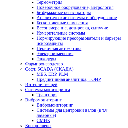
Термометрия
Поверочное оборудование, метрология
Безбумажные регистраторы
Аналитические системы и оборудование
Бесконтактные измерения
Весоизмерение, дозировка, сыпучие
Измерительные системы
Нормирующие преобразователи и барьеры
искрозащиты
Первичная автоматика
Электроизмерения
Энкодеры
Фармпроизводство
Софт, SCADA (СКАДА)
MES, ERP, PLM
Предиктивная аналитика, ТОИР
Интернет вещей
Системы мониторинга
Транспорт
Вибромониторинг
Вибромониторинг
Системы для центровки валов (в т.ч.
лазерные)
СМИК
Контроллеры