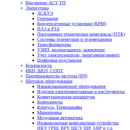
Внедрение АСУ ТП
Энергетика
АСКУЭ
Генерация
Конденсаторные установки (КРМ)
ПАЗ и РЗА
Программно технические комплексы (ПТК)
Системы телеметрии и телемеханики
Трансформаторы
УЗИП, молниезащита, заземление
Учет электроэнергии, энергоменеджмент
Цифровая подстанция
Безопасность
ИБП, ШОТ, СОПТ
Преобразователи частоты (ПЧ)
Щитовое оборудование
Взрывозащищенное оборудование
Изделия электромонтажные и инструменты
Коммутационная аппаратура
Компоненты
Корпуса, Термошкафы
Маркировка
Модульная автоматика
Низковольтные комплектные устройства
НКУ, ГРЩ, ВРУ, ЩСУ, ШР, АВР и т.д.