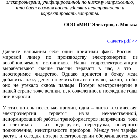
электроэнергии, унифицированной по низкому напряжению,
что дает возможность удалять неисправности и
корректировать затраты.
ООО «МИГ Электро», г. Москва
скачать pdf >>
Давайте напомним себе один приятный факт: Россия –
мировой лидер по производству электроэнергии из
возобновляемых источников. Наши гидроэлектростанции
вырабатывают свыше тысячи тераватт в час, а это –
неоспоримое лидерство. Однако придется в бочку меда
добавить ложку дегтя: получить богатство мало, важно, чтобы
оно не утекало сквозь пальцы. Потери электроэнергии в
нашей стране тоже велики, и, к сожалению, в последние годы
они выросли.
У этих потерь несколько причин, одна – чисто техническая:
электроэнергия теряется из-за некачественной,
ненормированной работы трансформаторов напряжения, тока
и счетчиков – их недогрузки, перегрузки, неверного
подключения, неисправности приборов. Между тем тарифы
растут, и сегодня потери электроэнергии оборачиваются для