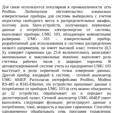
Для связи используется популярная в промышленности сеть
Profibus. Любопытное обстоятельство: изначально
измерительные приборы для системы выбирались с учетом
недостатка свободного места в распределительных шкафах,
поэтому роль Slave-устройств, получающих первичные
данные о потреблении электроэнергии от системы,
выполняют приборы UMG 103, обладающие компактными
размерами. UMG 103 – измерительный прибор,
разработанный для использования в системах распределения
низкого напряжения, он имеет высокий класс точности (0,5
S), измеряет гармоники (до 25‑й включительно), записывает
минимальные и максимальные значения, выполняет роль
счетчика рабочих часов и защищен паролем. В
автоматизированной системе учета на предприятии UMG 103
выступает в роли первичной точки измерения данных.
Другой прибор, входящий в систему, – сетевой анализатор
UMG 604EP. Располагая интерфейсами Profibus, Modbus
RS‑485 и RJ45‑Ethernet, это устройство принимает данные о
потреблении от приборов UMG 103 (в сеть можно объединить
до 32 устройств), обрабатывает их и передает на
диспетчерский пункт. Сетевой анализатор UMG 604EP умеет
выполнять следующие функции: регистрирует данные о
потреблении, токи, мощность и высшие гармоники. Способен
одновременно обрабатывать семь программ управления;