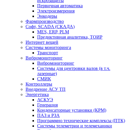
искрозащиты
Первичная автоматика
Электроизмерения
Энкодеры
Фармпроизводство
Софт, SCADA (СКАДА)
MES, ERP, PLM
Предиктивная аналитика, ТОИР
Интернет вещей
Системы мониторинга
Транспорт
Вибромониторинг
Вибромониторинг
Системы для центровки валов (в т.ч.
лазерные)
СМИК
Контроллеры
Внедрение АСУ ТП
Энергетика
АСКУЭ
Генерация
Конденсаторные установки (КРМ)
ПАЗ и РЗА
Программно технические комплексы (ПТК)
Системы телеметрии и телемеханики