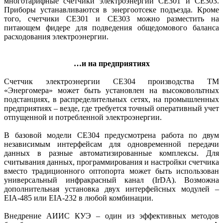
многотарифные счетчики электроэнергии СЕ301 и СЕ303.
Приборы устанавливаются в энергоотсеке подъезда. Кроме
того, счетчики СЕ301 и СЕ303 можно разместить на
питающем фидере для подведения общедомового баланса
расходования электроэнергии.
…и на предприятиях
Счетчик электроэнергии СЕ304 производства ТМ
«Энергомера» может быть установлен на высоковольтных
подстанциях, в распределительных сетях, на промышленных
предприятиях – везде, где требуется точный оперативный учет
отпущенной и потребленной электроэнергии.
В базовой модели СЕ304 преду­смотрена работа по двум
независимым интерфейсам для одновременной передачи
данных в разные автоматизированные комплексы. Для
считывания данных, программирования и настройки счетчика
вместо традиционного оптопорта может быть использован
универсальный инфракрасный канал (IrDA). Возможна
дополнительная установка двух интерфейсных модулей –
ЕIА‑485 или ЕIА‑232 в любой комбинации.
Внедрение АИИС КУЭ – один из эффективных методов