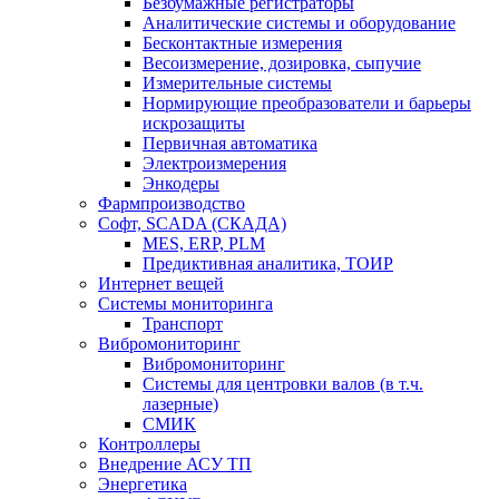
Безбумажные регистраторы
Аналитические системы и оборудование
Бесконтактные измерения
Весоизмерение, дозировка, сыпучие
Измерительные системы
Нормирующие преобразователи и барьеры
искрозащиты
Первичная автоматика
Электроизмерения
Энкодеры
Фармпроизводство
Софт, SCADA (СКАДА)
MES, ERP, PLM
Предиктивная аналитика, ТОИР
Интернет вещей
Системы мониторинга
Транспорт
Вибромониторинг
Вибромониторинг
Системы для центровки валов (в т.ч.
лазерные)
СМИК
Контроллеры
Внедрение АСУ ТП
Энергетика