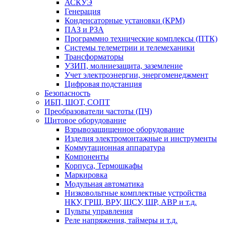
АСКУЭ
Генерация
Конденсаторные установки (КРМ)
ПАЗ и РЗА
Программно технические комплексы (ПТК)
Системы телеметрии и телемеханики
Трансформаторы
УЗИП, молниезащита, заземление
Учет электроэнергии, энергоменеджмент
Цифровая подстанция
Безопасность
ИБП, ШОТ, СОПТ
Преобразователи частоты (ПЧ)
Щитовое оборудование
Взрывозащищенное оборудование
Изделия электромонтажные и инструменты
Коммутационная аппаратура
Компоненты
Корпуса, Термошкафы
Маркировка
Модульная автоматика
Низковольтные комплектные устройства
НКУ, ГРЩ, ВРУ, ЩСУ, ШР, АВР и т.д.
Пульты управления
Реле напряжения, таймеры и т.д.