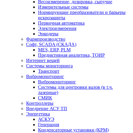
Весоизмерение, дозировка, сыпучие
Измерительные системы
Нормирующие преобразователи и барьеры
искрозащиты
Первичная автоматика
Электроизмерения
Энкодеры
Фармпроизводство
Софт, SCADA (СКАДА)
MES, ERP, PLM
Предиктивная аналитика, ТОИР
Интернет вещей
Системы мониторинга
Транспорт
Вибромониторинг
Вибромониторинг
Системы для центровки валов (в т.ч.
лазерные)
СМИК
Контроллеры
Внедрение АСУ ТП
Энергетика
АСКУЭ
Генерация
Конденсаторные установки (КРМ)