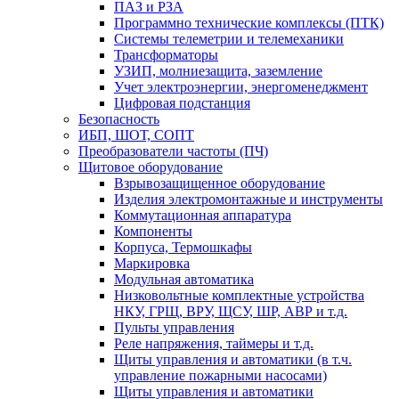
ПАЗ и РЗА
Программно технические комплексы (ПТК)
Системы телеметрии и телемеханики
Трансформаторы
УЗИП, молниезащита, заземление
Учет электроэнергии, энергоменеджмент
Цифровая подстанция
Безопасность
ИБП, ШОТ, СОПТ
Преобразователи частоты (ПЧ)
Щитовое оборудование
Взрывозащищенное оборудование
Изделия электромонтажные и инструменты
Коммутационная аппаратура
Компоненты
Корпуса, Термошкафы
Маркировка
Модульная автоматика
Низковольтные комплектные устройства
НКУ, ГРЩ, ВРУ, ЩСУ, ШР, АВР и т.д.
Пульты управления
Реле напряжения, таймеры и т.д.
Щиты управления и автоматики (в т.ч.
управление пожарными насосами)
Щиты управления и автоматики