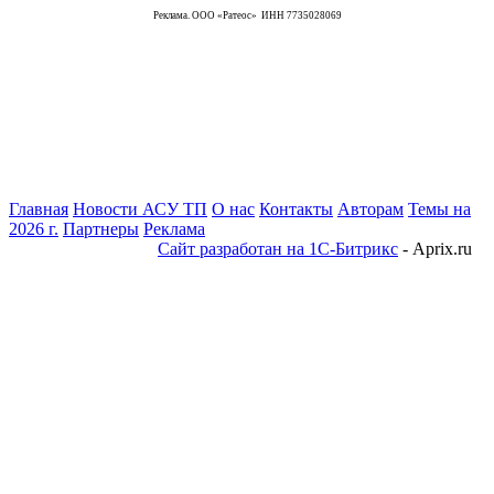
Реклама. ООО «Ратеос» ИНН 7735028069
Главная
Новости АСУ ТП
О нас
Контакты
Авторам
Темы на
2026 г.
Партнеры
Реклама
Сайт разработан на 1С-Битрикс
- Aprix.ru