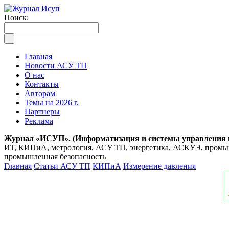
Поиск:
Главная
Новости АСУ ТП
О нас
Контакты
Авторам
Темы на 2026 г.
Партнеры
Реклама
Журнал «ИСУП». (Информатизация и системы управления
ИТ, КИПиА, метрология, АСУ ТП, энергетика, АСКУЭ, промышл
промышленная безопасность
Главная
Статьи АСУ ТП
КИПиА
Измерение давления