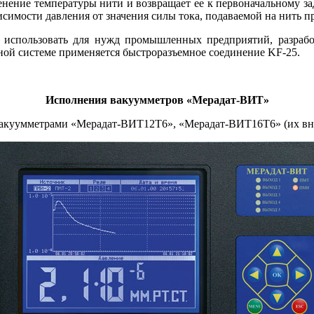
ение температуры ни­ти и возвращает ее к первоначальному зад
симости давления от значения си­лы то­ка, подаваемой на нить 
ь использовать для нужд промышленных предприятий, разрабо
ной системе применяется быстроразъемное соединение KF-25.
Исполнения вакуумметров «Мерадат-ВИТ»
акуумметрами «Мерадат-ВИТ12Т6», «Мерадат-ВИТ16Т6» (их внеш