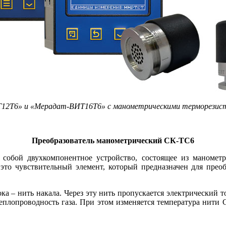
12Т6» и «Мерадат-ВИТ16Т6» с манометрическими терморезис
Преобразователь манометрический СК-ТС6
обой двухкомпонентное устройство, состоящее из манометри
то чувствительный элемент, который предназначен для преобр
а – нить накала. Через эту нить пропускается электрический ток
теплопроводность га­за. При этом изменяется температура ни­ти