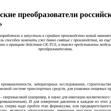
кие преобразователи российск
»
зработали и запустили в серийное производство новый маном
ь способен заменить уже давно снятые с производства, но еще
зано о принципе действия СК-ТС6, а также представлены моде
преобразователями.
промышленности, лабораторных исследованиях, строительстве
мозной системе транспортных средств, для упаковки пищевых про
 – сверхвысокий (например, в науке для имитации космического п
промышленным). И для измерения давления в каждом из этих д
о, сперва на­до пройти этап форвакуума, или предварительного 
уума, являются оборудованием, имеющим массовое распрост