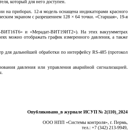
ля, который для не­го доступен.
и на приборах. 12-я модель оснащена индикаторами красного
еским экраном с разрешением 128 × 64 точки. «Старшая», 19-я
т-­ВИТ16Т6» и «Мерадат-ВИТ19ИТ2»). На этих вакуумметрах
леях можно отображать график измеренного давления, а также
 для дальнейшей обработки по интерфейсу RS-485 (протокол
ования давления или управления аварийной сигнализацией.
ы.
Опубликовано_в журнале ИСУП № 2(110)_2024
ООО НПП «Системы контроля», г. Пермь,
тел.: +7 (342) 213-9949,