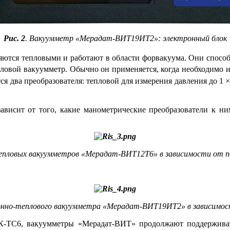
Рис. 2
. Вакуумметр «Мерадат-ВИТ19ИТ2»: электронный блок
ся тепловыми и работают в области форвакуума. Они способны
ло­вой вакуумметр. Обычно он применяется, когда необходимо и
 два преобразователя: тепловой для измерения давления до 1 ×
висит от то­го, какие манометрические преобразователи к 
тепловых вакуумметров «Мерадат-ВИТ12Т6» в зависимости от п
ионно-теплового вакуумметра «Мерадат-ВИТ19ИТ2» в зависимос
К-ТС6, вакуумметры «Мерадат-ВИТ» продолжают поддерживать