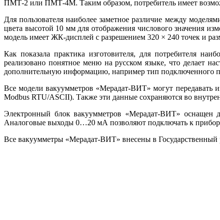
ПМТ-2 или ПМТ-4М. Таким образом, потребитель имеет возможн
Для пользователя наиболее заметное различие между моделя
цвета высотой 10 мм для отображения числового значения изм
модель имеет ЖК-дисплей с разрешением 320 × 240 точек и раз
Как показала практика изготовителя, для потребителя на
реализовано понятное ме­ню на русском языке, что делает н
дополнительную информацию, например тип подключенного пре
Все модели вакуумметров «Мерадат-ВИТ» могут передавать 
Modbus RTU/ASCII). Также эти данные сохраняются во внутрен
Электронный блок вакуумметров «Мерадат-ВИТ» оснащен дв
Аналоговые выходы 0…20 мА позволяют подключать к прибору 
Все вакуумметры «Мерадат-ВИТ» внесены в Государственный р