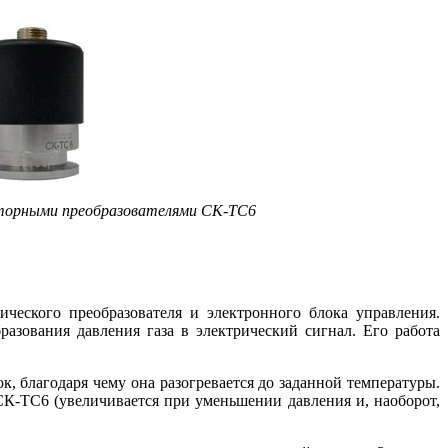
торными преобразователями СК-ТС6
ческого преобразователя и электронного блока управления.
азования давления га­за в электрический сигнал. Его работа
, благодаря че­му она разогревается до заданной температуры.
 СК-ТС6 (увеличивается при уменьшении давления и, наоборот,