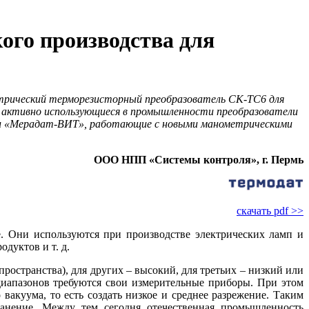
ого производства для
етрический терморезисторный преобразователь СК-ТС6 для
 активно использующиеся в промышленности преобразователи
ли «Мерадат-ВИТ», работающие с новыми манометрическими
ООО НПП «Системы контроля», г. Пермь
скачать pdf >>
. Они используются при производстве электрических ламп и
дуктов и т. д.
ространства), для других – высокий, для третьих – низкий или
иапазонов требуются свои измерительные приборы. При этом
вакуума, то есть создать низкое и среднее разрежение. Таким
ранение. Между тем сегодня отечественная промышленность