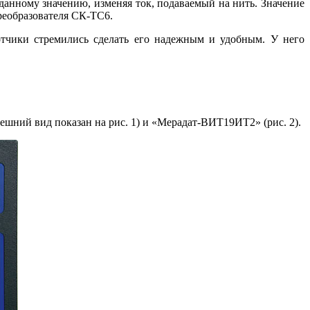
анному значению, изменяя ток, подаваемый на нить. Значение
преобразователя СК-ТС6.
тчики стремились сделать его надежным и удобным. У не­го
ний вид показан на рис. 1) и «Мерадат-ВИТ19ИТ2» (рис. 2).