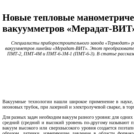
Новые тепловые манометричес
вакуумметров «Мерадат-ВИТ
Специалисты приборостроительного завода «Термодат» ра
вакуумметров линейки «Мерадат-ВИТ». Этот преобразовател
ПМТ-2, ПМТ-4М и ПМТ-6-3М-1 (ПМТ-6-3). В статье расска
Вакуумные технологии нашли широкое применение в науке, 
неоновых трубок, при лазерной и электролучевой сварке, в тор
Для разных задач необходим вакуум разного уровня: для одних
средний (средний и высокий уровень по-другому называют 
вакуум высокого или сверхвысокого уровня создается поэтапн
образом, датчики, измеряющие давление в области форвак