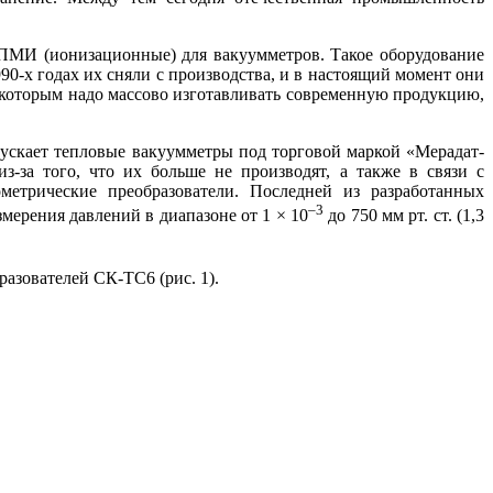
 ПМИ (ионизационные) для вакуумметров. Такое оборудование
-х годах их сняли с производства, и в настоящий момент они
 которым на­до массово изготавливать современную продукцию,
пускает тепловые вакуумметры под торговой маркой «Мерадат-
а то­го, что их больше не производят, а также в связи с
метрические преобразователи. Последней из разработанных
–3
мерения давлений в диапазоне от 1 × 10
до 750 мм рт. ст. (1,3
азователей СК-ТС6 (рис. 1).