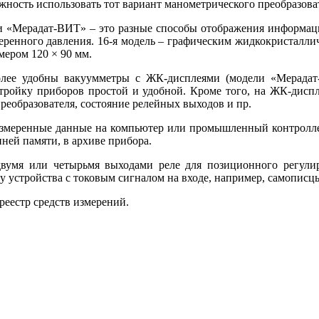
ость использовать тот вариант манометрического преобразовате
ми «Мерадат-ВИТ» – это разные способы отображения информаци
еренного давления. 16-я модель – графическим жидкокристаллич
мером 120 × 90 мм.
иболее удобны вакуумметры с ЖК-дисплеями (модели «Мерада
астройку приборов простой и удобной. Кроме то­го, на ЖК-дисп
образователя, состояние релейных выходов и пр.
измеренные данные на компьютер или промышленный контроллер
ней памяти, в архиве прибора.
умя или четырьмя выходами ре­ле для позиционного регулир
устройства с токовым сигналом на входе, например, самописц
еестр средств измерений.