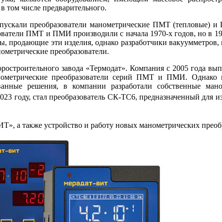
в том числе предварительного.
ыпускали преобразователи манометрические ПМТ (тепловые) и
атели ПМТ и ПМИ производили с начала 1970-х годов, но в 1990
ты, продающие эти изделия, однако разработчики вакуумметров,
нометрические преобразователи.
остроительного завода «Термодат». Компания с 2005 го­да вы
метрические преобразователи серий ПМТ и ПМИ. Однако из-з
ванные решения, в компании разработали собственные мано
23 го­ду, стал преобразователь СК-ТС6, предназначенный для из
», а также устройство и работу новых манометрических преобр