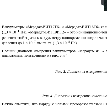
Вакуумметры «Мерадат-ВИТ12Т6» и «Мерадат-ВИТ16Т6» являют
–1
(1,3 × 10
Па). «Ме­ра­дат-ВИТ19ИТ2» – это ионизационно-теп­
решения этой задачи к вакуумметру одновременно подключаются
–7
–5
давления до 1 × 10
мм рт. ст. (1,3 × 10
Па).
Полный диапазон измерения вакуумметров «Мерадат-ВИТ» за
диаграммам, приведенным на рис. 3 и 4.
Рис. 3
. Диапазоны измерения 
Рис. 4
. Диапазоны измерения ионизац
Важно отметить, что наряду с новыми преобразователями С