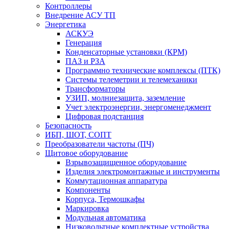
Контроллеры
Внедрение АСУ ТП
Энергетика
АСКУЭ
Генерация
Конденсаторные установки (КРМ)
ПАЗ и РЗА
Программно технические комплексы (ПТК)
Системы телеметрии и телемеханики
Трансформаторы
УЗИП, молниезащита, заземление
Учет электроэнергии, энергоменеджмент
Цифровая подстанция
Безопасность
ИБП, ШОТ, СОПТ
Преобразователи частоты (ПЧ)
Щитовое оборудование
Взрывозащищенное оборудование
Изделия электромонтажные и инструменты
Коммутационная аппаратура
Компоненты
Корпуса, Термошкафы
Маркировка
Модульная автоматика
Низковольтные комплектные устройства