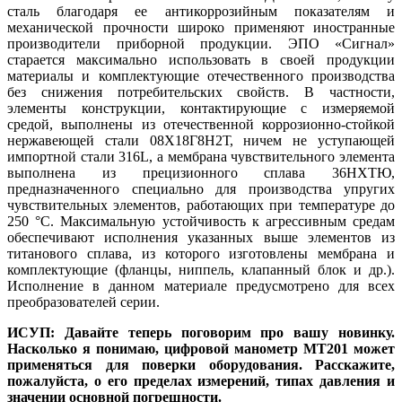
сталь благодаря ее антикоррозийным показателям и
механической прочности широко применяют иностранные
производители приборной продукции. ЭПО «Сигнал»
старается максимально использовать в своей продукции
материалы и комплектующие отечественного производства
без снижения потребительских свойств. В частности,
элементы конструкции, контактирующие с измеряемой
средой, выполнены из отечественной коррозионно-стойкой
нержавеющей стали 08Х18Г8Н2Т, ничем не уступающей
импортной стали 316L, а мембрана чувствительного элемента
выполнена из прецизионного сплава 36НХТЮ,
предназначенного специально для производства упругих
чувствительных элементов, работающих при температуре до
250 °C. Максимальную устойчивость к агрессивным средам
обеспечивают исполнения указанных выше элементов из
титанового сплава, из которого изготовлены мембрана и
комплектующие (фланцы, ниппель, клапанный блок и др.).
Исполнение в данном материале предусмотрено для всех
преобразователей серии.
ИСУП: Давайте теперь поговорим про вашу новинку.
Насколько я понимаю, цифровой манометр МТ201 может
применяться для поверки оборудования. Расскажите,
пожалуйста, о его пределах измерений, типах давления и
значении основной погрешности.