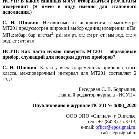
ИСУП: В каких единицах могут отображаться результаты
измерений? (Я имею в виду именно для эталонного
исполнения.)
С. Н. Шнякин
: Независимо от исполнения в манометре
МТ201 предусмотрен широкий выбор единиц измерения: кПа;
2
МПа; мбар; бар; кгс/см
; psi; мм рт. ст.; см рт. ст.; мм вод. ст.; м
вод. ст.; ат; атм.
ИСУП: Как часто нужно поверять МТ201 – образцовый
прибор, служащий для поверки других приборов?
С. Н. Шнякин
: Как и у всех современных приборов этого
класса, межповерочный интервал для МТ201 составляет 2
года.
Беседовал С. В. Бодрышев,
главный редактор журнала «ИСУП».
Опубликовано в журнале ИСУП № 4(88)_2020
ООО ЭПО «Сигнал», г. Энгельс,
тел.: +7 (8453) 75-3713,
e‑mail:
office@eposignal.ru
,
сайт: eposignal.ru