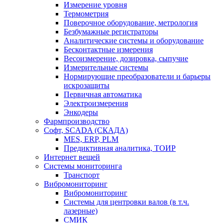
Измерение уровня
Термометрия
Поверочное оборудование, метрология
Безбумажные регистраторы
Аналитические системы и оборудование
Бесконтактные измерения
Весоизмерение, дозировка, сыпучие
Измерительные системы
Нормирующие преобразователи и барьеры
искрозащиты
Первичная автоматика
Электроизмерения
Энкодеры
Фармпроизводство
Софт, SCADA (СКАДА)
MES, ERP, PLM
Предиктивная аналитика, ТОИР
Интернет вещей
Системы мониторинга
Транспорт
Вибромониторинг
Вибромониторинг
Системы для центровки валов (в т.ч.
лазерные)
СМИК