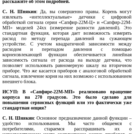
расскажите об этом подробней.
С. Н. Шнякин
: Да, вы совершенно правы. Корень могут
извлекать «интеллектуальные» датчики с цифровой
обработкой сигнала серии «Сап­фир‑22М‑Ц» и «Сап­фир‑22М-
МП» моделей 24xx (измерение разности давлений). Это
стандартная функция, которая дает возможность измерять
расход по методу перепада давлений на сужающем
устройстве. С учетом квадратичной зависимости между
расходом и перепадом давления с помощью
корнеизвлекающей функции обеспечивается линейная
зависимость сигнала от расхода на выходе датчика, что
позволяет использовать равномерную шкалу на вторичном
приборе. Что же касается приборов с аналоговой обработкой
сигнала, извлечение корня на них возможно с использованием
внешнего блока.
ИСУП: В «Сапфире‑22М-МП» реализовано вращение
корпуса на 270 градусов. Это было сделано для
повышения сервисных функций или это фактически уже
стандартная опция?
С. Н. Шнякин
: Основное предназначение данной функции –
удобство использования. Мы часто общаемся с
потребителями, стараемся расспрашивать их о