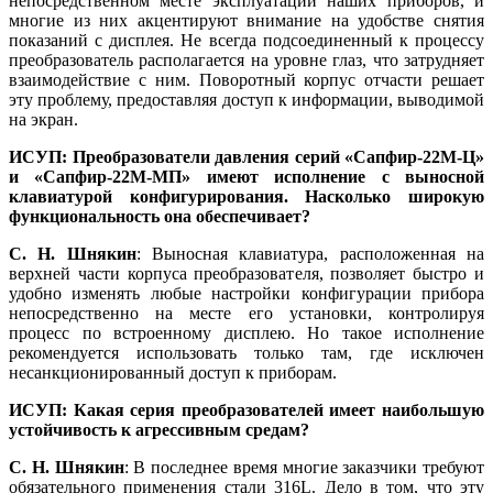
непосредственном месте эксплуатации наших приборов, и
многие из них акцентируют внимание на удобстве снятия
показаний с дисплея. Не всегда подсоединенный к процессу
преобразователь располагается на уровне глаз, что затрудняет
взаимодействие с ним. Поворотный корпус отчасти решает
эту проблему, предоставляя доступ к информации, выводимой
на экран.
ИСУП: Преобразователи давления серий «Сапфир‑22М‑Ц»
и «Сап­фир‑22М-МП» имеют исполнение с выносной
клавиатурой конфигурирования. Насколько широкую
функциональность она обеспечивает?
С. Н. Шнякин
: Выносная клавиатура, расположенная на
верхней части корпуса преобразователя, позволяет быстро и
удобно изменять любые настройки конфигурации прибора
непосредственно на месте его установки, контролируя
процесс по встроенному дисплею. Но такое исполнение
рекомендуется использовать только там, где исключен
несанкционированный доступ к приборам.
ИСУП: Какая серия преобразователей имеет наибольшую
устойчивость к агрессивным средам?
С. Н. Шнякин
: В последнее время многие заказчики требуют
обязательного применения стали 316L. Дело в том, что эту