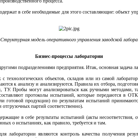
 производственного процесса.
одержат в себе необходимые для этого составляющие: объект уп
Структурная модель оперативного управления заводской лабор
Бизнес-процессы лаборатории
 другими подразделениями предприятия. Итак, основная задача 
с технологических объектов, складов или из самой лаборатор
аются к анализу и анализируются. Правила их отбора, подгото
ы, ТУ. Пробы могут анализироваться как ручными методами, 
составляют протоколы испытаний, которые передаются в ОТК 
или готовой продукции) по результатам испытаний принимаютс
 отгрузочных партий соответственно).
держащие в себе результаты испытаний (акты несоответствия, о
ых о испытаниях, как правило, требуется и там.
я лаборатории являются контроль качества получения резул