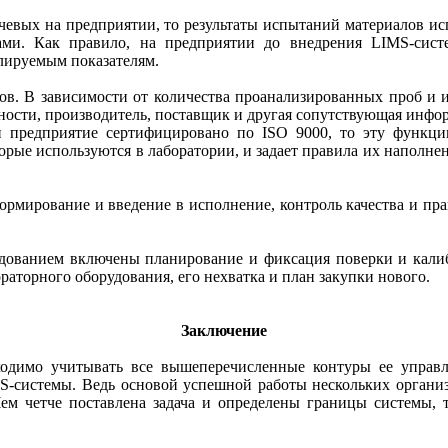
чевых на предприятии, то результаты испытаний материалов и
ами. Как правило, на предприятии до внедрения LIMS-си
лируемым показателям.
ов. В зависимости от количества проанализированных проб и их
дности, производитель, поставщик и другая сопутствующая инфо
и предприятие сертифицировано по ISO 9000, то эту функци
торые используются в лаборатории, и задает правила их наполнен
ормирование и введение в исполнение, контроль качества и пр
удованием включены планирование и фиксация поверки и кали
аторного оборудования, его нехватка и план закупки нового.
Заключение
одимо учитывать все вышеперечисленные контуры ее управле
-системы. Ведь основой успешной работы нескольких организа
Чем четче поставлена задача и определены границы системы, т