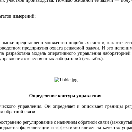
ых участков производства. Помимо основной ее задачи — полу
ьтатов измерений;
 рынке представлено множество подобных систем, как отечеств
водством предприятия охвата решаемой задачи. И это непоним
а разработана модель оперативного управления лабораторией (
управления отечественных лабораторий (см. табл.).
Определение контура управления
ического управления. Он определяет и описывает границы рег
м обратной связи.
странено регулирование с наличием обратной связи (замкнутый
 поддается формализации и эффективно влияет на качество уп