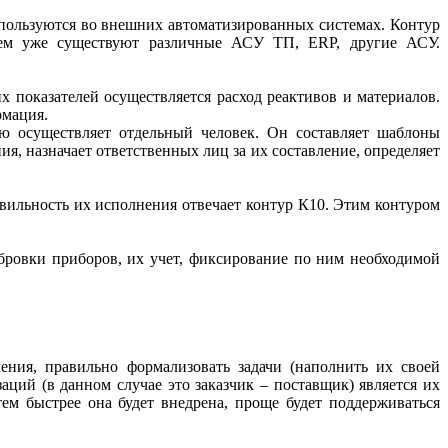
спользуются во внешних автоматизированных системах. Контур
стем уже существуют различные АСУ ТП, ERP, другие АСУ.
 показателей осуществляется расход реактивов и материалов.
рмация.
ю осуществляет отдельный человек. Он составляет шаблоны
ия, назначает ответственных лиц за их составление, определяет
авильность их исполнения отвечает контур К10. Этим контуром
бровки приборов, их учет, фиксирование по ним необходимой
ния, правильно формализовать задачи (наполнить их своей
ций (в данном случае это заказчик – поставщик) является их
ем быстрее она будет внедрена, проще будет поддерживаться