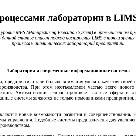
роцессами лаборатории в LIM
 уровня MES (Manufacturing Execution System) в промышленном п
 В данной статье описан подход построения LIMS с точки зрения 
процессам аналитических лабораторий предприятий.
Лаборатория и современные информационные системы
, предприятия стали больше внимания уделять качеству своей 
роизводства. При этом неотъемлемой частью всего нового
укции. Автоматизация сейчас проникает во все сферы и о
анные системы являются не только помощниками предприятия, н
оявляются новые возможности развития и совершенствования. 
мы управления. Подобные системы предназначены для увеличен
производством.