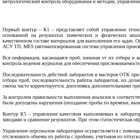
метрологический контроль оборудования и методик, управлени
Первый контур – К1 – представляет собой управление тех
основанной на результатах химических и физических анал
качественном составе материалов для выполнения его задач. 
АСУ ТП, MES (автоматизированная система управления произв
Вся информация, касающаяся проб, начиная от их отбора и 
контроль ведения журналов для обеспечения прослеживаемост
Последовательность действий лаборантов и мастеров ОТК при р
отбора проб, последовательность работы лаборантов, их до
смены часто корректируется, дополняясь дополнительными про
За контролем правильности выполнения анализов в соответстви
были допущены нарушения (опоздание пробы по времени, выход 
Контур К5 – управление качеством выполняемых в лаборато
заводами и сравнение результатов. При этом статистическая об
Управление персоналом лаборатории осуществляется с помощью
отслеживать объемы их работы с пробами, учитывая их отпуска