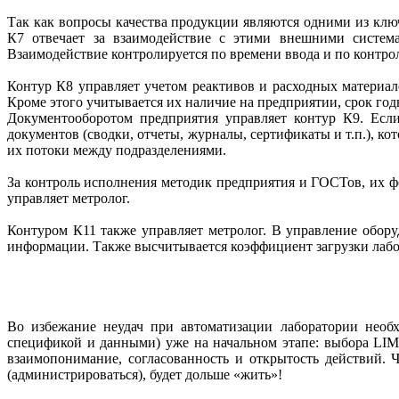
Так как вопросы качества продукции являются одними из клю
К7 отвечает за взаимодействие с этими внешними систем
Взаимодействие контролируется по времени ввода и по контро
Контур К8 управляет учетом реактивов и расходных материал
Кроме этого учитывается их наличие на предприятии, срок го
Документооборотом предприятия управляет контур К9. Есл
документов (сводки, отчеты, журналы, сертификаты и т.п.), ко
их потоки между подразделениями.
За контроль исполнения методик предприятия и ­ГОСТов, их ф
управляет метролог.
Контуром К11 также управляет метролог. В управление обор
информации. Также высчитывается коэффициент загрузки лабор
Во избежание неудач при автоматизации лаборатории необх
спецификой и данными) уже на начальном этапе: выбора LIMS
взаимопонимание, согласованность и открытость действий. 
(администрироваться), будет дольше «жить»!