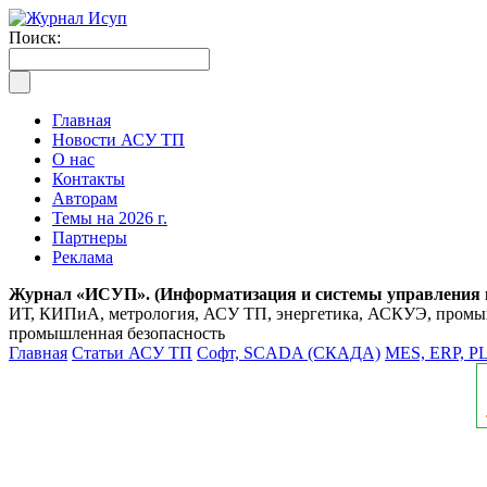
Поиск:
Главная
Новости АСУ ТП
О нас
Контакты
Авторам
Темы на 2026 г.
Партнеры
Реклама
Журнал «ИСУП». (Информатизация и системы управления
ИТ, КИПиА, метрология, АСУ ТП, энергетика, АСКУЭ, промышл
промышленная безопасность
Главная
Статьи АСУ ТП
Софт, SCADA (СКАДА)
MES, ERP, P