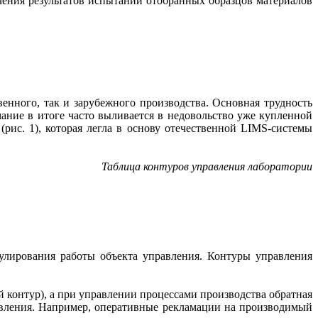
чения результатов испытаний отобранных образцов материалов
енного, так и зарубежного производства. Основная трудность
ание в итоге часто выливается в недовольство уже купленной
рис. 1), которая легла в основу отечественной LIMS-системы
Таблица контуров управления лаборатории
улирования работы объекта управления. Контуры управления
 контур), а при управлении процессами производства обратная
равления. Например, оперативные рекламации на производимый