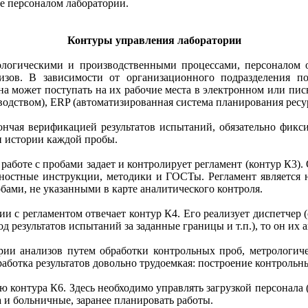
е персоналом лаборатории.
Контуры управления лаборатории
нологическими и производственными процессами, персоналом
изов. В зависимости от организационного подразделения п
Она может поступать на их рабочие места в электронном или пис
одством), ERP (автоматизированная система планирования ресу
кончая верификацией результатов испытаний, обязательно фикс
и истории каждой пробы.
аботе с пробами задает и контролирует регламент (контур К3). 
лжностные инструкции, методики и ГОСТы. Регламент является 
бами, не указанными в карте аналитического контроля.
и с регламентом отвечает контур К4. Его реализует диспетчер (
результатов испытаний за заданные границы и т.п.), то он их 
рии анализов путем обработки контрольных проб, метрологиче
работка результатов довольно трудоемкая: построение контрольн
 контура К6. Здесь необходимо управлять загрузкой персонала 
 и больничные, заранее планировать работы.