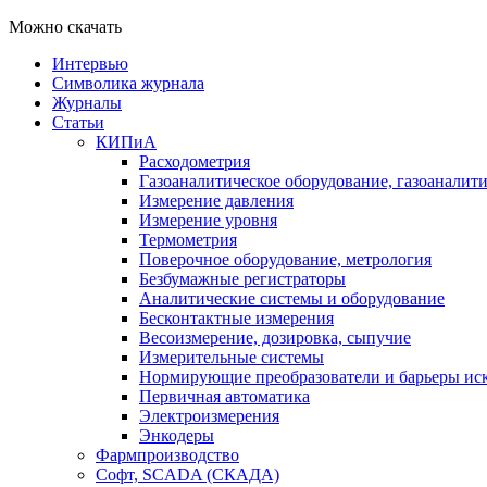
Можно скачать
Интервью
Символика журнала
Журналы
Статьи
КИПиА
Расходометрия
Газоаналитическое оборудование, газоаналит
Измерение давления
Измерение уровня
Термометрия
Поверочное оборудование, метрология
Безбумажные регистраторы
Аналитические системы и оборудование
Бесконтактные измерения
Весоизмерение, дозировка, сыпучие
Измерительные системы
Нормирующие преобразователи и барьеры ис
Первичная автоматика
Электроизмерения
Энкодеры
Фармпроизводство
Софт, SCADA (СКАДА)