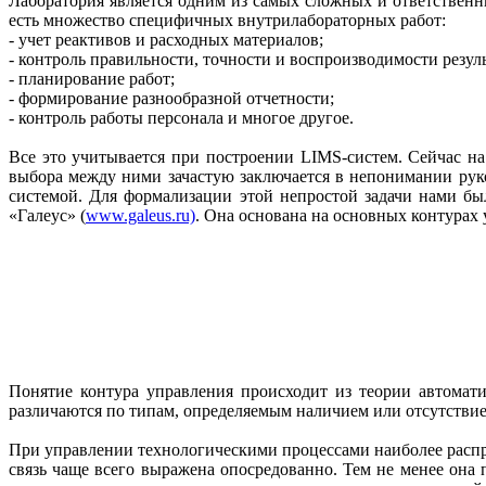
Лаборатория является одним из самых сложных и ответственн
есть множество специфичных внутрилабораторных работ:
- учет реактивов и расходных материалов;
- контроль правильности, точности и воспроизводимости резул
- планирование работ;
- формирование разнообразной отчетности;
- контроль работы персонала и многое другое.
Все это учитывается при построении LIMS-систем. Сейчас на
выбора между ними зачастую заключается в непонимании руко
системой. Для формализации этой непростой задачи нами был
«Галеус» (
www.galeus.ru)
. Она основана на основных контурах 
Понятие контура управления происходит из теории автомат
различаются по типам, определяемым наличием или отсутствие
При управлении технологическими процессами наиболее распро
связь чаще всего выражена опосредованно. Тем не менее она