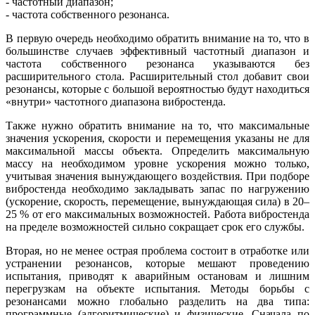
- частотный диапазон;
- частота собственного резонанса.
В первую очередь необходимо обратить внимание на то, что в
большинстве случаев эффективный частотный диапазон и
частота собственного резонанса указываются без
расширительного стола. Расширительный стол добавит свои
резонансы, которые с большой вероятностью будут находиться
«внутри» частотного диапазона вибростенда.
Также нужно обратить внимание на то, что максимальные
значения ускорения, скорости и перемещения указаны не для
максимальной массы объекта. Определить максимальную
массу на необходимом уровне ускорения можно только,
учитывая значения вынуждающего воздействия. При подборе
вибростенда необходимо закладывать запас по нагружению
(ускорение, скорость, перемещение, вынуждающая сила) в 20–
25 % от его максимальных возможностей. Работа вибростенда
на пределе возможностей сильно сокращает срок его службы.
Вторая, но не менее острая проблема состоит в отработке или
устранении резонансов, которые мешают проведению
испытания, приводят к аварийным остановам и лишним
перегрузкам на объекте испытания. Методы борьбы с
резонансами можно глобально разделить на два типа:
программные (алгоритмические) и физические. Сначала по