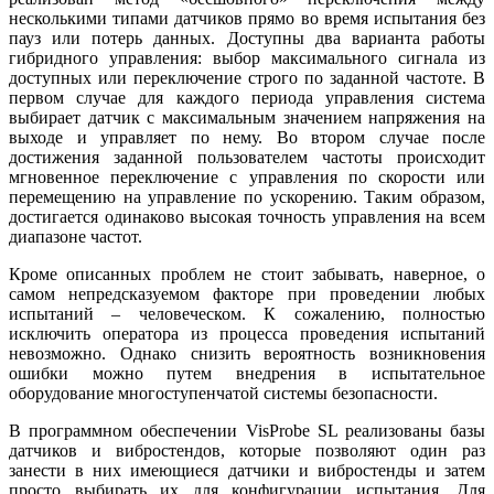
несколькими типами датчиков прямо во время испытания без
пауз или потерь данных. Доступны два варианта работы
гибридного управления: выбор максимального сигнала из
доступных или переключение строго по заданной частоте. В
первом случае для каждого периода управления система
выбирает датчик с максимальным значением напряжения на
выходе и управляет по нему. Во втором случае после
достижения заданной пользователем частоты происходит
мгновенное переключение с управления по скорости или
перемещению на управление по ускорению. Таким образом,
достигается одинаково высокая точность управления на всем
диапазоне частот.
Кроме описанных проблем не стоит забывать, наверное, о
самом непредсказуемом факторе при проведении любых
испытаний – человеческом. К сожалению, полностью
исключить оператора из процесса проведения испытаний
невозможно. Однако снизить вероятность возникновения
ошибки можно путем внедрения в испытательное
оборудование многоступенчатой системы безопасности.
В программном обеспечении VisProbe SL реализованы базы
датчиков и вибростендов, которые позволяют один раз
занести в них имеющиеся датчики и вибростенды и затем
просто выбирать их для конфигурации испытания. Для