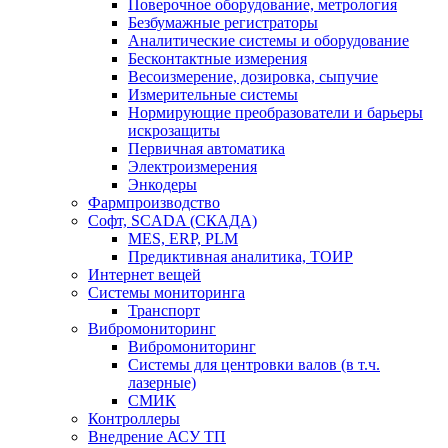
Поверочное оборудование, метрология
Безбумажные регистраторы
Аналитические системы и оборудование
Бесконтактные измерения
Весоизмерение, дозировка, сыпучие
Измерительные системы
Нормирующие преобразователи и барьеры
искрозащиты
Первичная автоматика
Электроизмерения
Энкодеры
Фармпроизводство
Софт, SCADA (СКАДА)
MES, ERP, PLM
Предиктивная аналитика, ТОИР
Интернет вещей
Системы мониторинга
Транспорт
Вибромониторинг
Вибромониторинг
Системы для центровки валов (в т.ч.
лазерные)
СМИК
Контроллеры
Внедрение АСУ ТП