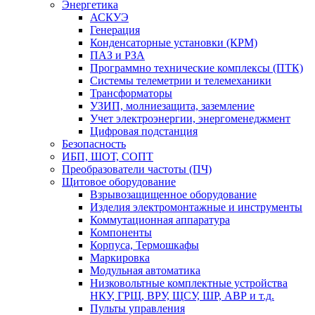
Энергетика
АСКУЭ
Генерация
Конденсаторные установки (КРМ)
ПАЗ и РЗА
Программно технические комплексы (ПТК)
Системы телеметрии и телемеханики
Трансформаторы
УЗИП, молниезащита, заземление
Учет электроэнергии, энергоменеджмент
Цифровая подстанция
Безопасность
ИБП, ШОТ, СОПТ
Преобразователи частоты (ПЧ)
Щитовое оборудование
Взрывозащищенное оборудование
Изделия электромонтажные и инструменты
Коммутационная аппаратура
Компоненты
Корпуса, Термошкафы
Маркировка
Модульная автоматика
Низковольтные комплектные устройства
НКУ, ГРЩ, ВРУ, ЩСУ, ШР, АВР и т.д.
Пульты управления