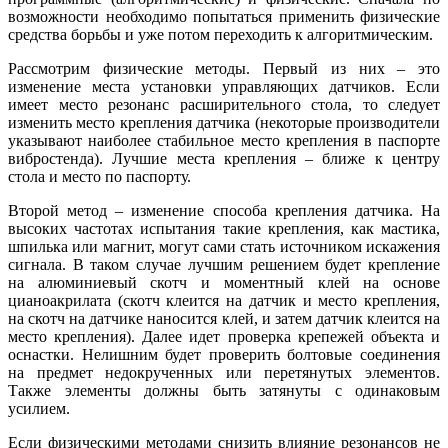
возможности необходимо попытаться применить физические
средства борьбы и уже потом переходить к алгоритмическим.
Рассмотрим физические методы. Первый из них – это
изменение места установки управляющих датчиков. Если
имеет место резонанс расширительного стола, то следует
изменить место крепления датчика (некоторые производители
указывают наиболее стабильное место крепления в паспорте
вибростенда). Лучшие места крепления – ближе к центру
стола и место по паспорту.
Второй метод – изменение способа крепления датчика. На
высоких частотах испытания такие крепления, как мастика,
шпилька или магнит, могут сами стать источником искажения
сигнала. В таком случае лучшим решением будет крепление
на алюминиевый скотч и моментный клей на основе
цианоакрилата (скотч клеится на датчик и место крепления,
на скотч на датчике наносится клей, и затем датчик клеится на
место крепления). Далее идет проверка крепежей объекта и
оснастки. Нелишним будет проверить болтовые соединения
на предмет недокрученных или перетянутых элементов.
Также элементы должны быть затянуты с одинаковым
усилием.
Если физическими методами снизить влияние резонансов не