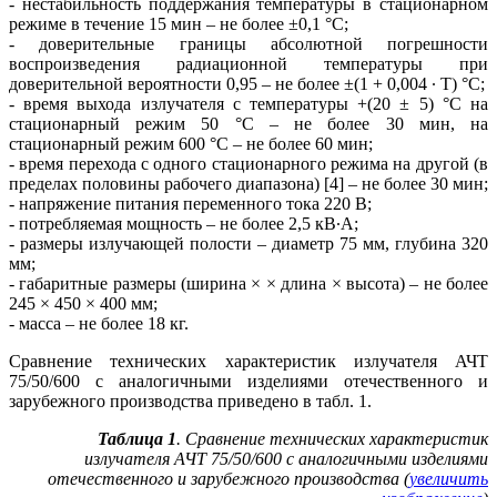
- нестабильность поддержания температуры в стационарном
режиме в течение 15 мин – не более ±0,1 °C;
- доверительные границы абсолютной погрешности
воспроизведения радиационной температуры при
доверительной вероятности 0,95 – не более ±(1 + 0,004 ∙ T) °C;
- время выхода излучателя с температуры +(20 ± 5) °C на
стационарный режим 50 °C – не более 30 мин, на
стационарный режим 600 °C – не более 60 мин;
- время перехода с одного стационарного режима на другой (в
пределах половины рабочего диапазона) [4] – не более 30 мин;
- напряжение питания переменного то­ка 220 В;
- потребляемая мощность – не более 2,5 кВ∙А;
- размеры излучающей полости – диаметр 75 мм, глубина 320
мм;
- габаритные размеры (ширина × × длина × высота) – не более
245 × 450 × 400 мм;
- масса – не более 18 кг.
Сравнение технических характеристик излучателя АЧТ
75/50/600 с аналогичными изделиями отечественного и
зарубежного производства приведено в табл. 1.
Таблица 1
. Сравнение технических характеристик
излучателя АЧТ 75/50/600 с аналогичными изделиями
отечественного и зарубежного производства (
увеличить