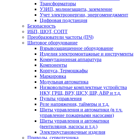
Трансформаторы
УЗИП, молниезащита, заземление
Учет электроэнергии, энергоменеджмент
Цифровая подстанция
Безопасность
ИБП, ШОТ, СОПТ
Преобразователи частоты (ПЧ)
Щитовое оборудование
Взрывозащищенное оборудование
Изделия электромонтажные и инструменты
Коммутационная аппаратура
Компоненты
Корпуса, Термошкафы
Маркировка
Модульная автоматика
Низковольтные комплектные устройства
НКУ, ГРЩ, ВРУ, ЩСУ, ШР, АВР и т.д.
Пульты управления
Реле напряжения, таймеры и т.д.
Щиты управления и автоматики (в т.ч.
управление пожарными насосами)
Щиты управления и автоматики
(вентиляция, насосы и т.д.)
Электроустановочные изделия
Приводы, сервотехника