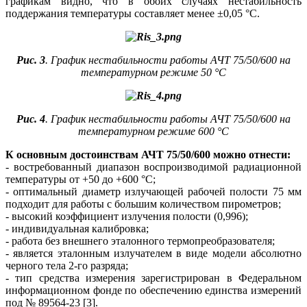
графикам видно, что в обоих случаях нестабильность
поддержания температуры составляет менее ±0,05 °C.
Рис. 3
. График нестабильности работы АЧТ 75/50/600 на
температурном режиме 50 °C
Рис. 4
. График нестабильности работы АЧТ 75/50/600 на
температурном режиме 600 °C
К основным достоинствам АЧТ 75/50/600 можно отнести:
- востребованный диапазон воспроизводимой радиационной
температуры от +50 до +600 °C;
- оптимальный диаметр излучающей рабочей полости 75 мм
подходит для работы с большим количеством пирометров;
- высокий коэффициент излучения полости (0,996);
- индивидуальная калибровка;
- работа без внешнего эталонного термопреобразователя;
- является эталонным излучателем в ви­де модели абсолютно
черного те­ла 2‑го разряда;
- тип средства измерения зарегистрирован в Федеральном
информационном фонде по обеспечению единства измерений
под № 89564-23 [3].