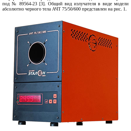
под № 89564‑23 [3]. Общий вид излучателя в ви­де модели
абсолютно черного те­ла АЧТ 75/50/600 представлен на рис. 1.