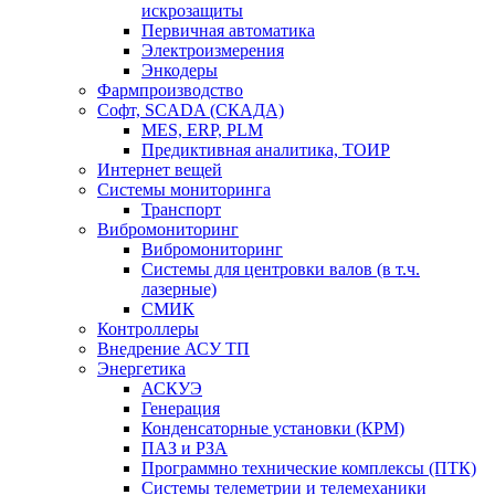
искрозащиты
Первичная автоматика
Электроизмерения
Энкодеры
Фармпроизводство
Софт, SCADA (СКАДА)
MES, ERP, PLM
Предиктивная аналитика, ТОИР
Интернет вещей
Системы мониторинга
Транспорт
Вибромониторинг
Вибромониторинг
Системы для центровки валов (в т.ч.
лазерные)
СМИК
Контроллеры
Внедрение АСУ ТП
Энергетика
АСКУЭ
Генерация
Конденсаторные установки (КРМ)
ПАЗ и РЗА
Программно технические комплексы (ПТК)
Системы телеметрии и телемеханики