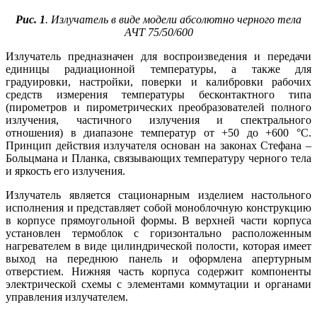
Рис. 1
. Излучатель в виде модели абсолютно черного тела
АЧТ 75/50/600
Излучатель предназначен для воспроизведения и передачи
единицы радиационной температуры, а также для
градуировки, настройки, поверки и калибровки рабочих
средств измерения температуры бесконтактного ти­па
(пирометров и пирометрических преобразователей полного
излучения, частичного излучения и спектрального
отношения) в диапазоне температур от +50 до +600 °C.
Принцип действия излучателя основан на законах Стефана –
Больцмана и Планка, связывающих температуру черного тела
и яркость его излучения.
Излучатель является стационарным изделием настольного
исполнения и представляет собой моноблочную конструкцию
в корпусе прямоугольной формы. В верхней части корпуса
установлен термоблок с горизонтально расположенным
нагревателем в ви­де цилиндрической полости, которая имеет
выход на переднюю панель и оформлена апертурным
отверстием. Нижняя часть корпуса содержит компоненты
электрической схемы с элементами коммутации и органами
управления излучателем.