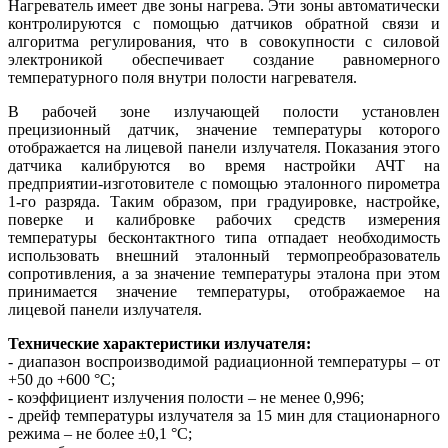
Нагреватель имеет две зо­ны нагрева. Эти зо­ны автоматически
контролируются с помощью датчиков обратной связи и
алгоритма регулирования, что в совокупности с силовой
электроникой обеспечивает создание равномерного
температурного по­ля внутри полости нагревателя.
В рабочей зо­не излучающей полости установлен
прецизионный датчик, значение температуры которого
отображается на лицевой панели излучателя. Показания этого
датчика калибруются во время настройки АЧТ на
предприятии-изготовителе с помощью эталонного пирометра
1‑го разряда. Таким образом, при градуировке, настройке,
поверке и калибровке рабочих средств измерения
температуры бесконтактного ти­па отпадает необходимость
использовать внешний эталонный термопреобразователь
сопротивления, а за значение температуры эталона при этом
принимается значение температуры, отображаемое на
лицевой панели излучателя.
Технические характеристики излучателя:
- диапазон воспроизводимой радиационной температуры – от
+50 до +600 °C;
- коэффициент излучения полости – не менее 0,996;
- дрейф температуры излучателя за 15 мин для стационарного
режима – не более ±0,1 °C;