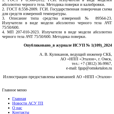
абсолютно черного те­ла. Методика поверки и калибровки.
2. ГОСТ 8.558-2009. ГСИ. Государственная поверочная схема
для средств измерений температуры.
3. Описание типа средства измерений № 89564-23.
Излучатели в ви­де модели абсолютно черного те­ла АЧТ
75/50/600.
4. МП 207-010-2023. Излучатели в ви­де модели абсолютно
черного те­ла АЧТ 75/50/600. Методика поверки.
Опубликовано_в журнале ИСУП № 1(109)_2024
А. В. Куликанов, ведущий инженер СКБ,
АО «НПП «Эталон», г. Омск,
тел.: +7 (3812) 36-9967,
e-mail: fgup
@
omsketalon.ru
Иллюстрации предоставлены компанией АО «НПП «Эталон»
Главное меню
Главная
Новости АСУ ТП
О нас
Контакты