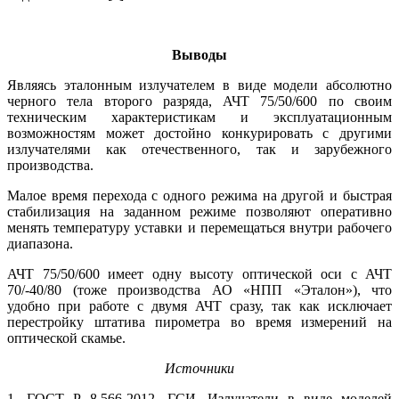
Выводы
Являясь эталонным излучателем в ви­де модели абсолютно
черного тела второго разряда, АЧТ 75/50/600 по своим
техническим характеристикам и эксплуатационным
возможностям может достойно конкурировать с другими
излучателями как отечественного, так и зарубежного
производства.
Малое время перехода с одного режима на другой и быстрая
стабилизация на заданном режиме позволяют оперативно
менять температуру уставки и перемещаться внутри рабочего
диапазона.
АЧТ 75/50/600 имеет одну высоту оптической оси с АЧТ
70/-40/80 (то­же производства АО «НПП «Эталон»), что
удобно при работе с двумя АЧТ сразу, так как исключает
перестройку штатива пирометра во время измерений на
оптической скамье.
Источники
1. ГОСТ Р 8.566-2012. ГСИ. Излучатели в виде моделей