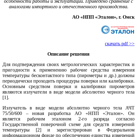
особенности работы и эксплуатации. Приведено сравнение с
аналогами импортного и отечественного производства.
АО «НПП «Эталон», г. Омск
скачать pdf >>
Описание решения
Для подтверждения своих метрологических характеристик и
пригодности к применению рабочие средства измерения
температуры бесконтактного ти­па (пирометры и др.) должны
периодически проходить процедуры поверки или калибровки.
Основным средством поверки и калибровки пирометров
являются излучатели в ви­де модели абсолютно черного те­ла
[1].
Излучатель в ви­де модели абсолютно черного те­ла АЧТ
75/50/600 – новая разработка АО «НПП «Эталон». Он
является рабочим эталоном 2‑го разряда согласно
Государственной поверочной схеме для средств измерений
температуры [2] и зарегистрирован в Федеральном
информационном фонде по обеспечению единства измерений