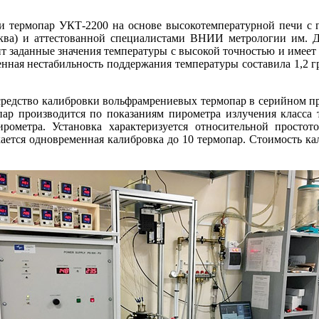
ки термопар УКТ-2200 на основе высокотемпературной печи с 
ва) и аттестованной специалистами ВНИИ метрологии им. Д.
ит заданные значения температуры с высокой точностью и имеет 
нная нестабильность поддержания температуры составила 1,2 гр
и средство калибровки вольфрамрениевых термопар в серийном пр
ар производится по показаниям пирометра излучения класса то
ирометра. Установка характеризуется относительной просто
тся одновременная калибровка до 10 термопар. Стоимость кали