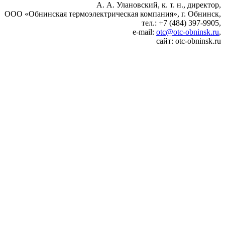
А. А. Улановский, к. т. н., директор,
ООО «Обнинская термоэлектрическая компания», г. Обнинск,
тел.: +7 (484) 397‑9905,
e‑mail:
otc@otc-obninsk.ru
,
сайт: otc-obninsk.ru