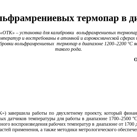
льфрамрениевых термопар в ди
«ОТК» – установка для калибровки вольфрамрениевых термопар
мператур и востребованы в атомной и аэрокосмической сферах 
ровки вольфрамрениевых термопар в диапазоне 1200–2200 °C 
такого рода.
О
) завершила работы по двухлетнему проекту, который финан
ых датчиков температуры для работы в диапазоне 1700–2500 °C
чного воспроизведения рабочих температур в диапазоне от 1700
астей применения, а также методики метрологического обеспече