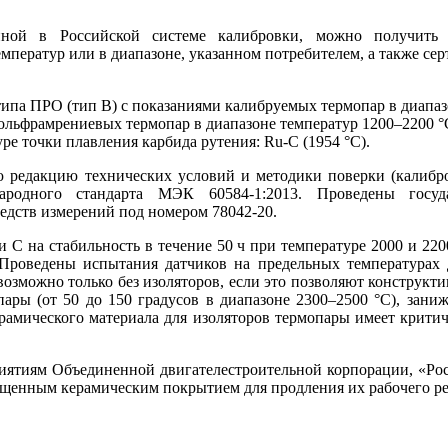
ной в Российской системе калибровки, можно получить 
мператур или в диапазоне, указанном потребителем, а также се
ипа ПРО (тип В) с показаниями калибруемых термопар в диапаз
ольф­рамрениевых термопар в диапазоне температур 1200–2200 °
е точки плавления карбида рутения: Ru-C (1954 °C).
ю редакцию технических условий и методики поверки (калибро
народного стандарта МЭК 60584-1:2013. Проведены госу
едств измерений под номером 78042-20.
 С на стабильность в течение 50 ч при температуре 2000 и 22
 Проведены испытания датчиков на предельных температурах д
озможно только без изоляторов, если это позволяют конструкт
пары (от 50 до 150 градусов в диапазоне 2300–2500 °C), зани
рамического материала для изоляторов термопары имеет критиче
ятиям Объединенной двигателестроительной корпорации, «Роса
щенным керамическим покрытием для продления их рабочего ресу