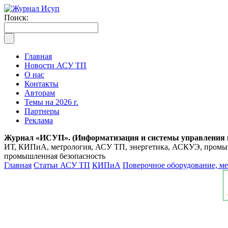
Поиск:
Главная
Новости АСУ ТП
О нас
Контакты
Авторам
Темы на 2026 г.
Партнеры
Реклама
Журнал «ИСУП». (Информатизация и системы управления
ИТ, КИПиА, метрология, АСУ ТП, энергетика, АСКУЭ, промышл
промышленная безопасность
Главная
Статьи АСУ ТП
КИПиА
Поверочное оборудование, м