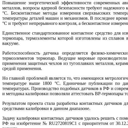
Повышение энергетической эффективности современных ави
металлов, вопросы ядерной безопасности требуют надежного к
°C. Бесконтактные методы измерения сверхвысоких темпер
температуры деталей машин и механизмов. В последнее врем
°C и требуют непрерывного контроля, а бесконтактное измере
Единственное стандартизованное контактное средство для 
термопара, термоэлементы которой изготовлены из сплавов 
вакууме.
Работоспособность датчика определяется физико-химиче
термоэлементов термопар. Ведущие мировые производители
применения защитных чехлов из тугоплавких металлов, керами
средой применения.
Но главной проблемой является то, что имеющееся метрологич
температуре выше 1800 °C. Единичные публикации по дан
температурах. Производство подобных датчиков в РФ и совре
и методика калибровки позволяли аттестовать ВР-термопары т
Результатом проекта стала разработка контактных датчиков
средствами калибровки в данном диапазоне.
Задачу калибровки контактных датчиков удалось решить с по
РФ на изобретение № RU2720819С1 с приоритетом от 30.12.