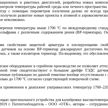
ационных и ракетных двигателей, разработка новых компози
онтроля температуры рабочей среды или печного пространства в
атур с помощью пирометров излучения далеко не всегда п
я получили развитие новые проекты в атомной и аэрокосмическ
ние невозможно.
измерения температуры выше 1700 °C по международному станд
вольфрама с различным содержанием рения (ВР-термопара). Он
скими свойствами защитной арматуры и изолирующими свой
 датчиков на основе ВР-термопар декларируют достаточно б
ки, а также изоляторов термопар. По-видимому, это обусловле
еское оборудование в серийном производстве не позволяет аттес
ной теме свидетельствуют о большом дрейфе ТЭДС датчик
менные публикации по данной тематике вообще отсутствовали с
олько до 1700 °C согласно существующей поверочной схеме.
 для применения в диапазоне ультравысоких температур 1700–2
мощью оригинального устройства для калибровки высокотемпер
2019 г. Патентообладатель – ООО «ОТК», авторы – сотрудники