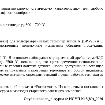
индивидуальную статическую характеристику для любого
ртификат калибровки.
оне температур 600–1700 °C;
C;
вки) для вольфрам-рениевых термопар типов А (ВР5/20) и С
дарственные приемочные испытания образцов продукции,
00 °C. В основном наблюдался отрицательный дрейф термоЭДС
о 2500 °C, показавшие, что кратковременное использование
ивные условия монтажа датчика. Любой доступный в настоящее
жая ее показания и превращая термопару в простой индикатор
ское значение, определяя верхний предел рабочих температур
тома», «Ростеха» и «Роскосмоса». Изготовлены и поставлены
рса в газоходах стартового ракетного комплекса.
Опубликовано_в журнале ИСУП № 5(89)_2020