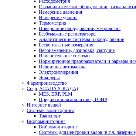
Расходометрия
Газоаналитическое оборудование, газоаналит
Измерение давления
Измерение уровня
Термометрия
Поверочное оборудование, метрология
Безбумажные регистраторы
Аналитические системы и оборудование
Бесконтактные измерения
Весоизмерение, дозировка, сыпучие
Измерительные системы
Нормирующие преобразователи и барьеры ис
Первичная автоматика
Электроизмерения
Энкодеры
Фармпроизводство
Софт, SCADA (СКАДА)
MES, ERP, PLM
Предиктивная аналитика, ТОИР
Интернет вещей
Системы мониторинга
Транспорт
Вибромониторинг
Вибромониторинг
Системы для центровки валов (в т.ч. лазерные