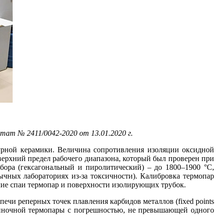
тат № 2411/0042-2020 от 13.01.2020 г.
урной керамики. Величина сопротивления изоляции оксидной
ерхний предел рабочего диапазона, который был проверен при
бора (гексагональный и пиролитический) – до 1800–1900 °C,
ычных лабораториях из-за токсичности). Калибровка термопар
очие спаи термопар и поверхности изолирующих трубок.
ечи реперных точек плавления карбидов металлов (fixed points
и одиночной термопары с погрешностью, не превышающей одного