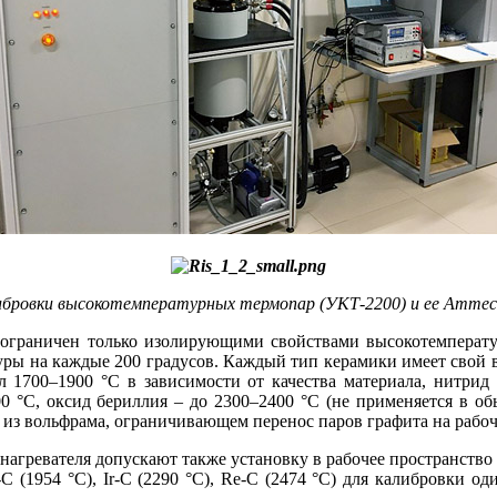
либровки высокотемпературных термопар (УКТ‑2200) и ее Аттес
 ограничен только изолирующими свойствами высокотемперат
ры на каждые 200 градусов. Каждый тип керамики имеет свой в
 1700–1900 °C в зависимости от качества материала, нитрид 
00 °C, оксид бериллия – до 2300–2400 °C (не применяется в об
ле из вольфрама, ограничивающем перенос паров графита на раб
агревателя допускают также установку в рабочее пространство п
Ru-C (1954 °C), Ir-C (2290 °C), Re-C (2474 °C) для калибровк