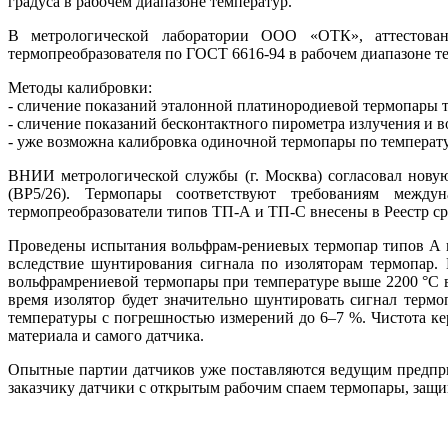
градуса в рабочем диапазоне температур.
В метрологической лаборатории ООО «ОТК», аттестован
термопреобразователя по ГОСТ 6616-94 в рабочем диапазоне те
Методы калибровки:
- сличение показаний эталонной платинородиевой термопары т
- сличение показаний бесконтактного пирометра излучения и в
- уже возможна калибровка одиночной термопары по температур
ВНИИ метрологической службы (г. Москва) согласовал нову
(ВР5/26). Термопары соответствуют требованиям между
термопреобразователи типов ТП-А и ТП-С внесены в Реестр ср
Проведены испытания вольфрам-рениевых термопар типов А и
вследствие шунтирования сигнала по изоляторам термопар.
вольфрамрениевой термопары при температуре выше 2200 °C в
время изолятор будет значительно шунтировать сигнал термо
температуры с погрешностью измерений до 6–7 %. Чистота ке
материала и самого датчика.
Опытные партии датчиков уже поставляются ведущим предпри
заказчику датчики с открытым рабочим спаем термопары, защи