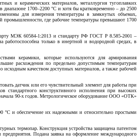
тных и керамических материалов, металлургия тугоплавких
 диапазоне 1700–2200 °C и хо­тя бы кратковременно – до 2500
рименимы для измерения температуры в замкнутых объемах,
ой промышленности, где рабочие температуры превышают 1700
арту МЭК 60584-1:2013 и стандарту РФ ГОСТ Р 8.585-2001 –
а работоспособна только в инертной и водородной средах, в
ствами керамики, которые используются для армирования
ольшие расхождения по предельно допустимым температурам
но исходным качеством доступных материалов, а также рабочей
товать датчик или его чувствительный элемент для работы при
ов стандартного конструктивного исполнения при высоких
 начала 90‑х годов. Метрологическое оборудование ООО «ОТК»
200 °C и обеспечение их надежными и относительно простыми
атурных термопар. Конструкция устройства защищена патентом
 предприятия. Подана заявка на оформление международного