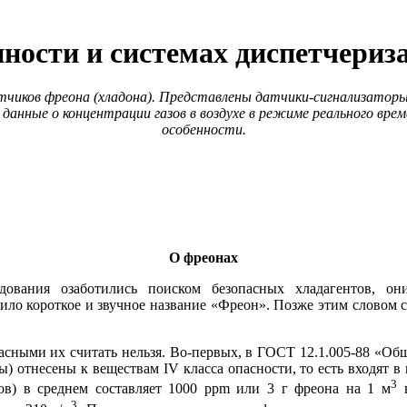
ости и системах диспетчериз
чиков фреона (хладона). Представлены датчики-сигнализаторы
данные о концентрации газов в воздухе в режиме реального вр
особенности.
О фреонах
удования озаботились поиском безопасных хладагентов, о
ло короткое и звучное название «Фреон». Позже этим словом с
ными их считать нельзя. Во-первых, в ГОСТ 12.1.005-88 «Общие с
 отнесены к веществам IV класса опасности, то есть входят в 
3
в) в среднем составляет 1000 ppm или 3 г фреона на 1 м
в
3