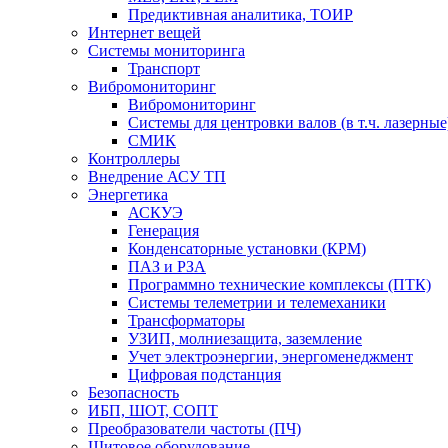
Предиктивная аналитика, ТОИР
Интернет вещей
Системы мониторинга
Транспорт
Вибромониторинг
Вибромониторинг
Системы для центровки валов (в т.ч. лазерные
СМИК
Контроллеры
Внедрение АСУ ТП
Энергетика
АСКУЭ
Генерация
Конденсаторные установки (КРМ)
ПАЗ и РЗА
Программно технические комплексы (ПТК)
Системы телеметрии и телемеханики
Трансформаторы
УЗИП, молниезащита, заземление
Учет электроэнергии, энергоменеджмент
Цифровая подстанция
Безопасность
ИБП, ШОТ, СОПТ
Преобразователи частоты (ПЧ)
Щитовое оборудование