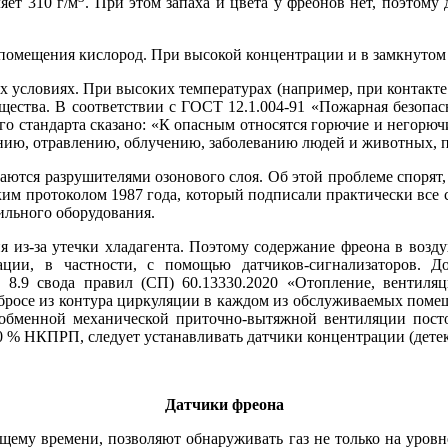
яет 310 г/м
. При этом запаха и цвета у фреонов нет, поэтому
помещения кислород. При высокой концентрации и в замкнутом 
 условиях. При высоких температурах (например, при контакте 
ещества. В соответствии с ГОСТ 12.1.004-91 «Пожарная безопас
ого стандарта сказано: «К опасным относятся горючие и негорю
ванию, отравлению, облучению, заболеванию людей и животных,
аются разрушителями озонового слоя. Об этой проблеме спорят, к
ьским протоколом 1987 го­да, который подписали практически вс
ильного оборудования.
ия из-за утечки хладагента. Поэтому содержание фреона в воз
ации, в частности, с помощью датчиков-сигнализаторов. До
 8.9 свода правил (СП) 60.13330.2020 «Отопление, вентиля
выбросе из контура циркуляции в каждом из обслуживаемых по
обменной механической приточно-вытяжной вентиляции посто
 % НКПРП, следует устанавливать датчики концентрации (детек
Датчики фреона
ящему времени, позволяют обнаруживать газ не только на уровн