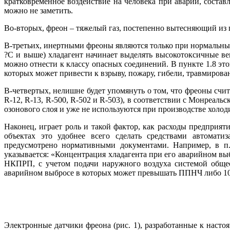
кратковременное воздействие на человека при аварии, составл
можно не заметить.
Во-вторых, фреон – тяжелый газ, постепенно вытесняющий из 
В-третьих, инертными фреоны являются только при нормальных
?С и вы­ше) хладагент начинает выделять высокотоксичные в
можно отнести к классу опасных соединений. В пункте 1.8 эт
которых может привести к взрыву, пожару, гибели, травмиро
В-четвертых, нелишне будет упомянуть о том, что фреоны счит
R-12, R-13, R-500, R-502 и R-503), в соответствии с Монреал
озонового слоя и уже не используются при производстве холод
Наконец, играет роль и такой фактор, как расходы предприят
объектах это удобнее всего сделать средствами автоматиз
предусмотрено нормативными документами. Например, в п.
указывается: «Концентрация хладагента при его аварийном 
НКПРП, с учетом подачи наружного воздуха системой обще
аварийном выбросе в которых может превышать ППНЧ ли­бо 10
Электронные датчики фреона (рис. 1), разработанные к насто