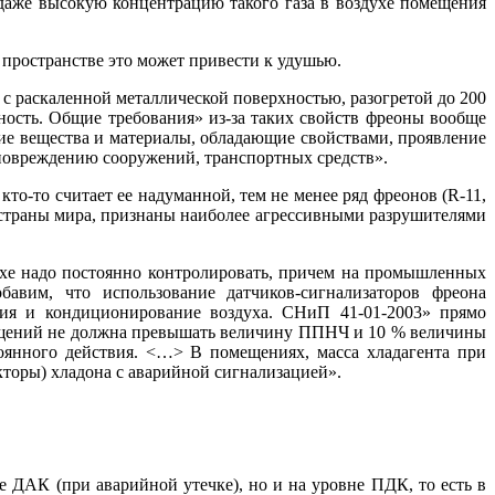
 да­же высокую концентрацию такого га­за в воздухе помещения
пространстве это может привести к удушью.
с раскаленной металлической поверхностью, разогретой до 200
ность. Общие требования» из-за таких свойств фреоны вообще
чие вещества и материалы, обладающие свойствами, проявление
 повреждению сооружений, транспортных средств».
то-то считает ее надуманной, тем не менее ряд фреонов (R-11,
е страны ми­ра, признаны наиболее агрессивными разрушителями
духе на­до постоянно контролировать, причем на промышленных
бавим, что использование датчиков-сигнализаторов фреона
ция и кондиционирование воздуха. СНиП 41-01-2003» прямо
мещений не должна превышать величину ППНЧ и 10 % величины
янного действия. <…> В помещениях, масса хладагента при
торы) хладона с аварийной сигнализацией».
е ДАК (при аварийной утечке), но и на уровне ПДК, то есть в