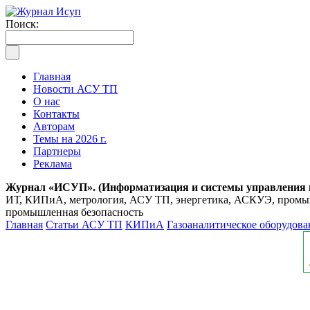
Поиск:
Главная
Новости АСУ ТП
О нас
Контакты
Авторам
Темы на 2026 г.
Партнеры
Реклама
Журнал «ИСУП». (Информатизация и системы управления
ИТ, КИПиА, метрология, АСУ ТП, энергетика, АСКУЭ, промышл
промышленная безопасность
Главная
Статьи АСУ ТП
КИПиА
Газоаналитическое оборудова