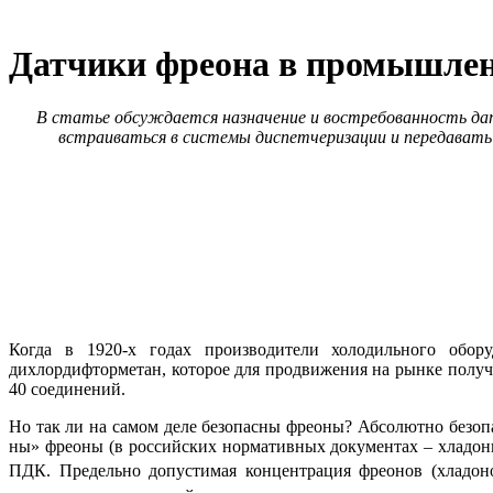
Датчики фреона в промышленн
В статье обсуждается назначение и востребованность дат
встраиваться в системы диспетчеризации и передавать 
Когда в 1920-х годах производители холодильного обор
дихлордифторметан, которое для продвижения на рынке получи
40 соединений.
Но так ли на самом де­ле безопасны фреоны? Абсолютно безопас
ны» фреоны (в российских нормативных документах – хладоны)
ПДК. Предельно допустимая концентрация фреонов (хладоно