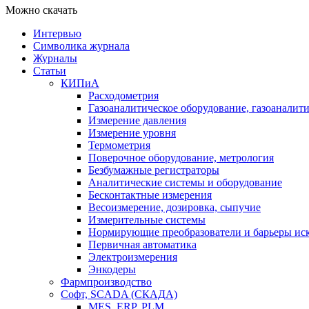
Можно скачать
Интервью
Символика журнала
Журналы
Статьи
КИПиА
Расходометрия
Газоаналитическое оборудование, газоаналит
Измерение давления
Измерение уровня
Термометрия
Поверочное оборудование, метрология
Безбумажные регистраторы
Аналитические системы и оборудование
Бесконтактные измерения
Весоизмерение, дозировка, сыпучие
Измерительные системы
Нормирующие преобразователи и барьеры ис
Первичная автоматика
Электроизмерения
Энкодеры
Фармпроизводство
Софт, SCADA (СКАДА)
MES, ERP, PLM