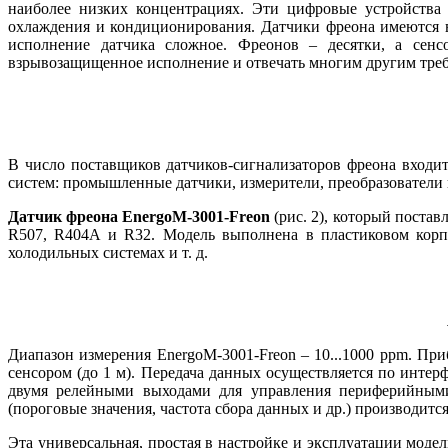
наиболее низких концентрациях. Эти цифровые устройства 
охлаждения и кондиционирования. Датчики фреона имеются в 
исполнение датчика сложное. Фреонов – десятки, а сен
взрывозащищенное исполнение и отвечать многим другим тре
В число поставщиков датчиков-сигнализаторов фреона входит
систем: промышленные датчики, измерители, преобразователи
Датчик фреона EnergoM-3001-Freon
(рис. 2), который поста
R507, R404A и R32. Модель выполнена в пластиковом корпу
холодильных системах и т. д.
Диапазон измерения EnergoM-3001-Freon – 10...1000 ppm. П
сенсором (до 1 м). Передача данных осуществляется по инт
двумя релейными выходами для управления периферийными у
(пороговые значения, частота сбора данных и др.) производитс
Эта универсальная, простая в настройке и эксплуатации моде