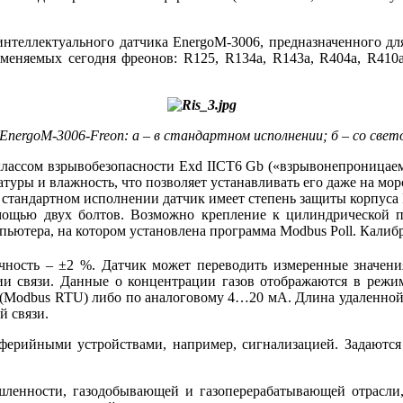
е интеллектуального датчика EnergoM-3006, предназначенного 
меняемых сегодня фреонов: R125, R134a, R143a, R404a, R410a,
EnergoM-3006-Freon: а – в стандартном исполнении; б – со свет
ассом взрывобезопасности Exd IICT6 Gb («взрывонепроницаема
уры и влажность, что позволяет устанавливать его да­же на мор
 стандартном исполнении датчик имеет степень защиты корпуса
омощью двух болтов. Возможно крепление к цилиндрической 
омпьютера, на котором установлена программа Modbus Poll. Кали
чность – ±2 %. Датчик может переводить измеренные значени
и связи. Данные о концентрации газов отображаются в режи
 (Modbus RTU) ли­бо по аналоговому 4…20 мА. Длина удаленной
й связи.
иферийными устройствами, например, сигнализацией. Задаютс
ленности, газодобывающей и газоперерабатывающей отрасли,