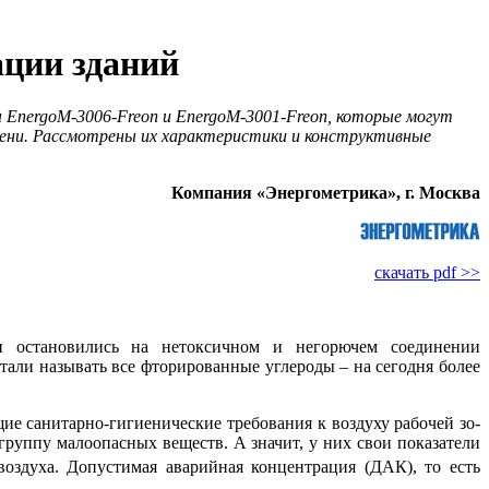
ации зданий
 EnergoM-3006-Freon и EnergoM-3001-Freon, которые могут
емени. Рассмотрены их характеристики и конструктивные
Компания «Энергометрика», г. Москва
скачать pdf >>
ни остановились на нетоксичном и негорючем соединении
тали называть все фторированные углероды – на сегодня более
а­ни­тар­но-гигие­ни­чес­кие требования к воздуху рабочей зо­
группу малоопасных веществ. А значит, у них свои показатели
оздуха. Допустимая аварийная концентрация (ДАК), то есть