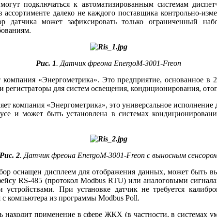
могут подключаться к автоматизированным системам диспетч
ассортименте далеко не каждого поставщика контрольно-измер
сор датчика может зафиксировать только ограниченный н
бованиям.
Рис. 1
. Датчик фреона EnergoM-3001-Freon
 компания «Энергометрика». Это предприятие, основанное в 20
 и регистраторы для систем освещения, кондиционирования, от
вляет компания «Энергометрика», это универсальное исполнение
се и может быть установлена в системах кондиционирования
Рис. 2
. Датчик фреона EnergoM-3001-Freon с выносным сенсоро
рибор оснащен дисплеем для отображения данных, может быть 
ерфейсу RS-485 (протокол Modbus RTU) или аналоговыми сигн
ст­рой­ст­ва­ми. При установке датчик не требуется калибро
я с компьютера из программы Modbus Poll.
ль находит применение в сфере ЖКХ (в частности, в системах у