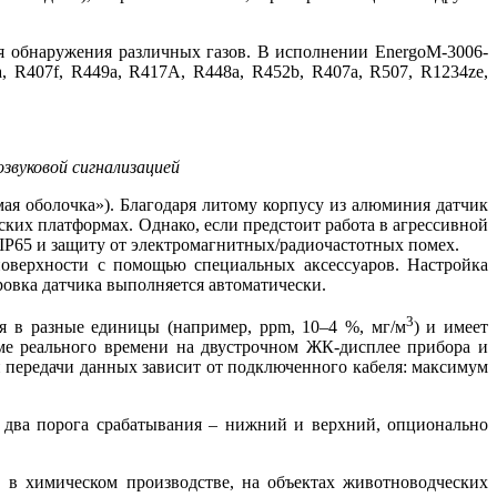
для обнаружения различных газов. В исполнении EnergoM-3006-
 R407f, R449a, R417A, R448a, R452b, R407a, R507, R1234ze,
озвуковой сигнализацией
я оболочка»). Благодаря литому корпусу из алюминия датчик
ских платформах. Однако, если предстоит работа в агрессивной
 IP65 и защиту от электромагнитных/радиочастотных помех.
поверхности с помощью специальных аксессуаров. Настройка
бровка датчика выполняется автоматически.
3
я в разные единицы (например, ppm, 10–4 %, мг/м
) и имеет
ме реального времени на двустрочном ЖК-дисплее прибора и
 передачи данных зависит от подключенного кабеля: максимум
я два порога срабатывания – нижний и верхний, опционально
 в химическом производстве, на объектах животноводческих