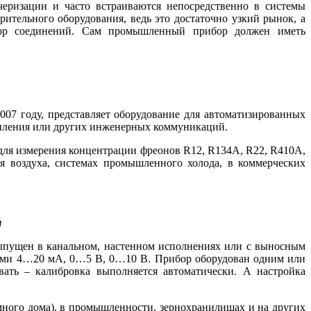
еризации и часто встраиваются непосредственно в системы
ительного оборудования, ведь это достаточно узкий рынок, а
абор соединений. Сам промышленный прибор должен иметь
07 го­ду, представляет оборудование для автоматизированных
опления или других инженерных коммуникаций.
 для измерения концентрации фреонов R12, R134A, R22, R410A,
 воздуха, системах промышленного холода, в коммерческих
м
выпущен в канальном, настенном исполнениях или с выносным
алами 4…20 мА, 0…5 В, 0…10 В. Прибор оборудован одним или
вать – калибровка выполняется автоматически. А настройка
много до­ма), в промышленности, зернохранилищах и на других