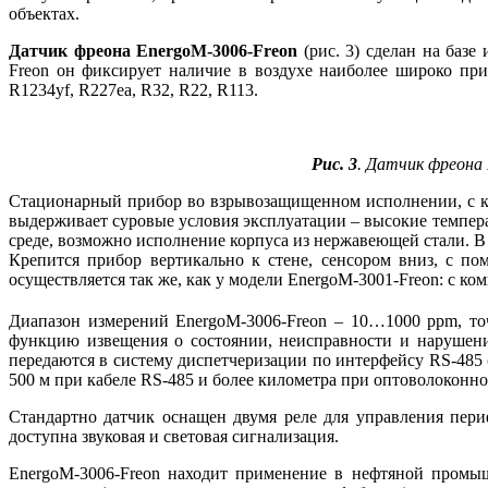
объектах.
Датчик фреона EnergoM-3006-Freon
(рис. 3) сделан на ба­з
Freon он фиксирует наличие в воздухе наиболее широко при
R1234yf, R227ea, R32, R22, R113.
Рис. 3
. Датчик фреона 
Стационарный прибор во взрывозащищенном исполнении, с кл
выдерживает суровые условия эксплуатации – высокие температ
среде, возможно исполнение корпуса из нержавеющей стали. В
Крепится прибор вертикально к стене, сенсором вниз, с п
осуществляется так же, как у модели EnergoM-3001-Freon: с к
Диапазон измерений EnergoM-3006-Freon – 10…1000 ppm, то
функцию извещения о состоянии, неисправности и нарушени
передаются в систему диспетчеризации по интерфейсу RS-485
500 м при кабеле RS-485 и более километра при оптоволоконно
Стандартно датчик оснащен двумя ре­ле для управления пер
доступна звуковая и световая сигнализация.
EnergoM-3006-Freon находит применение в нефтяной промыш