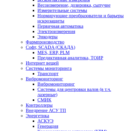
Весоизмерение, дозировка, сыпучие
Измерительные системы
Нормирующие преобразователи и барьеры
искрозащиты
Первичная автоматика
Электроизмерения
Энкодеры
Фармпроизводство
Софт, SCADA (СКАДА)
MES, ERP, PLM
Предиктивная аналитика, ТОИР
Интернет вещей
Системы мониторинга
Транспорт
Вибромониторинг
Вибромониторинг
Системы для центровки валов (в т.ч.
лазерные)
СМИК
Контроллеры
Внедрение АСУ ТП
Энергетика
АСКУЭ
Генерация