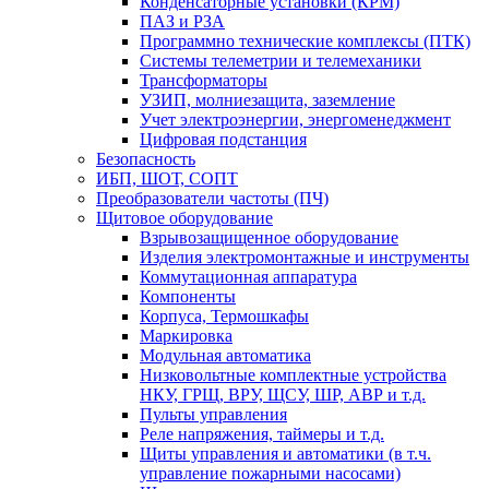
Конденсаторные установки (КРМ)
ПАЗ и РЗА
Программно технические комплексы (ПТК)
Системы телеметрии и телемеханики
Трансформаторы
УЗИП, молниезащита, заземление
Учет электроэнергии, энергоменеджмент
Цифровая подстанция
Безопасность
ИБП, ШОТ, СОПТ
Преобразователи частоты (ПЧ)
Щитовое оборудование
Взрывозащищенное оборудование
Изделия электромонтажные и инструменты
Коммутационная аппаратура
Компоненты
Корпуса, Термошкафы
Маркировка
Модульная автоматика
Низковольтные комплектные устройства
НКУ, ГРЩ, ВРУ, ЩСУ, ШР, АВР и т.д.
Пульты управления
Реле напряжения, таймеры и т.д.
Щиты управления и автоматики (в т.ч.
управление пожарными насосами)