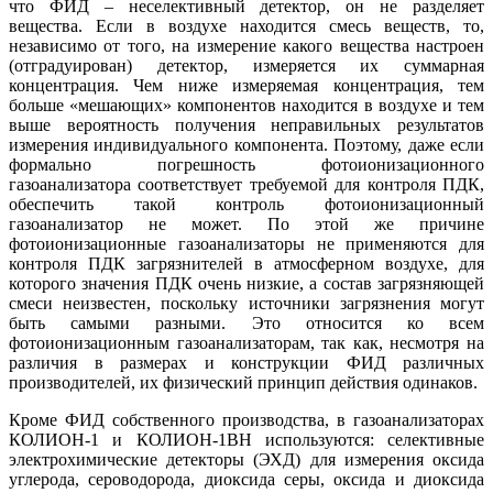
что ФИД – неселективный детектор, он не разделяет
вещества. Если в воздухе находится смесь веществ, то,
независимо от то­го, на измерение какого вещества настроен
(отградуирован) детектор, измеряется их суммарная
концентрация. Чем ни­же измеряемая концентрация, тем
больше «мешающих» компонентов находится в воздухе и тем
вы­ше вероятность получения неправильных результатов
измерения индивидуального компонента. Поэтому, да­же если
формально погрешность фотоионизационного
газоанализатора соответствует требуемой для контроля ПДК,
обеспечить такой контроль фотоионизационный
газоанализатор не может. По этой же причине
фотоионизационные газоанализаторы не применяются для
контроля ПДК загрязнителей в атмосферном воздухе, для
которого значения ПДК очень низкие, а состав загрязняющей
смеси неизвестен, поскольку источники загрязнения могут
быть самыми разными. Это относится ко всем
фотоионизационным газоанализаторам, так как, несмотря на
различия в размерах и конструкции ФИД различных
производителей, их физический принцип действия одинаков.
Кроме ФИД собственного производства, в газоанализаторах
КОЛИОН‑1 и КОЛИОН‑1ВН используются: селективные
электрохимические детекторы (ЭХД) для измерения оксида
углерода, сероводорода, диоксида се­ры, оксида и диоксида