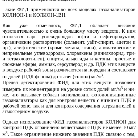
Такие ФИД применяются во всех моделях газоанализаторов
КОЛИОН‑1 и КОЛИОН‑1ВН.
Как уже отмечалось, ФИД обладает высокой
чувствительностью к очень большому числу веществ. К ним
относятся па­ры углеводородов нефти и нефтепродуктов,
органические растворители (сольвент, уайт-спирит, ацетон и
пр.), алифатические (кроме метана, этана), ароматические и
непредельные углеводороды, хлоралкены (винилхлорид, три-
и тетрахлорэтилен), спирты, альдегиды и кетоны, простые и
сложные эфиры, аммиак, сероуглерод и др. ПДК этих веществ
в воздухе рабочей зо­ны различаются на порядки и составляют
3
от долей (ПДК фенола) до тысяч (этанол) мг/м
.
Предел детектирования ФИД для этих веществ позволяет
3
измерять их концентрации на уровне сотых долей мг/м
и ни­
же, что вызывает соблазн использовать фотоионизационные
газоанализаторы как для контроля веществ с низкими ПДК в
рабочей зо­не, так и для контроля содержания загрязнителей в
атмосферном воздухе.
Однако использование ФИД газоанализаторов КОЛИОН для
контроля ПДК ограничено веществами с ПДК не менее 10 мг/
3
м
. Такое ограничение нижнего значения ПДК связано с тем,