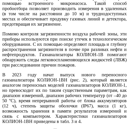
помощью встроенного микронасоса. Такой способ
пробоотбора позволяет производить измерения в удаленных
(в том числе на расстоянии до 10 м) и труднодоступных
местах и обеспечивает продувку газовых линий и детектора,
предотвращая их загрязнение.
Помимо контроля загрязненности воздуха рабочей зо­ны, эти
приборы используются при поиске утечек в технологическом
оборудовании. С их помощью определяют площадь и глубину
распространения загрязнителя в почве при разливах нефти и
нефтепродуктов. Газоанализаторы КОЛИОН‑1В помогают
обнаружить следы легковоспламеняющихся жидкостей (ЛВЖ)
при расследовании причин пожаров.
В 2023 году начат выпуск нового переносного
газоанализатора КОЛИОН‑1ВН (рис. 2), который является
аналогом переносных моделей газоанализаторов КОЛИОН‑1,
но превосходит их по таким существенным параметрам, как
диапазон измерений, диапазон рабочих температур (от –40 до
50 °C), время непрерывной работы от блока аккумуляторов
(12 ч), степень защиты оболочки (IP67), масса (1 кг),
возможность хранения в памяти результатов измерений и
связь с компьютером. Характеристики газоанализаторов
КОЛИОН‑1ВН приведены в табл. 3 и 4.