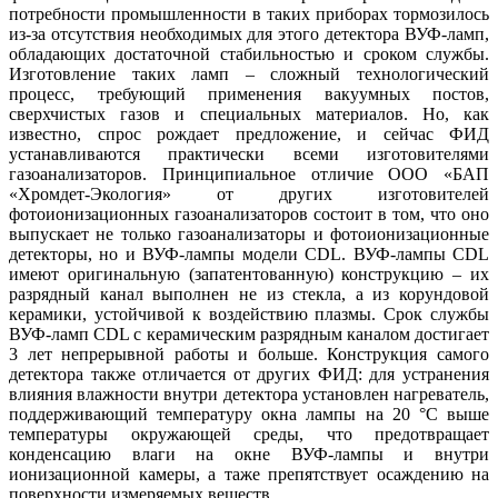
потребности промышленности в таких приборах тормозилось
из-за отсутствия необходимых для этого детектора ВУФ-ламп,
обладающих достаточной стабильностью и сроком службы.
Изготовление таких ламп – сложный технологический
процесс, требующий применения вакуумных постов,
сверхчистых газов и специальных материалов. Но, как
известно, спрос рождает предложение, и сейчас ФИД
устанавливаются практически всеми изготовителями
газоанализаторов. Принципиальное отличие ООО «БАП
«Хромдет-Экология» от других изготовителей
фотоионизационных газоанализаторов состоит в том, что оно
выпускает не только газоанализаторы и фотоионизационные
детекторы, но и ВУФ-лампы модели CDL. ВУФ-лампы CDL
имеют оригинальную (запатентованную) конструкцию – их
разрядный канал выполнен не из стекла, а из корундовой
керамики, устойчивой к воздействию плазмы. Срок службы
ВУФ-ламп CDL с керамическим разрядным каналом достигает
3 лет непрерывной работы и больше. Конструкция самого
детектора также отличается от других ФИД: для устранения
влияния влажности внутри детектора установлен нагреватель,
поддерживающий температуру окна лампы на 20 °C вы­ше
температуры окружающей среды, что предотвращает
конденсацию влаги на окне ВУФ-лампы и внутри
ионизационной камеры, а та­же препятствует осаждению на
поверхности измеряемых веществ.