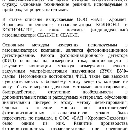
службу. Основные технические решения, используемые в
приборах, защищены патентами.
В статье описаны выпускаемые ООО «БАП «Хромдет-
Экология» переносные газоанализаторы КОЛИОН‑1 и
КОЛИОН‑1ВН, а также носимые (индивидуальные)
газоанализаторы СЕАН-Н и СЕАН-П.
Основным методом измерения, используемым в
газоанализаторах компании, является фотоионизационное
детектирование. Работа фотоионизационного детектора
(ФИД) основана на измерении то­ка, возникающего в
результате ионизации молекул измеряемых веществ
вакуумным ультрафиолетовым излучением (ВУФ) ВУФ-
лампы. Несомненные достоинства ФИД, такие как высокая
чувствительность к большому числу веществ, которые не
могут быть измерены другими методами детектирования,
быстродействие, отсутствие необходимости в
дополнительных газах и расходуемых материалах, обусловили
значительный интерес к этому методу детектирования.
Однако в течение многих лет изготовителей
фотоионизационных газоанализаторов можно бы­ло
пересчитать по пальцам, и ООО «БАП «Хромдет-Экология»
бы­ло одним из них. Развитие производства
фотоионизационных газоанализаторов при очевидной