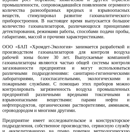
промышленности, сопровождавшийся появлением огромного
количества разнообразных вредных и взрывоопасных
веществ, стимулировал развитие газоаналитического
приборостроения. В настоящее время выпускается большое
количество газоанализаторов, различающихся принципами
детектирования, режимами работы, способами подачи пробы,
габаритами, массой и прочими характеристиками.
ООО «БАП «Хромдет-Экология» занимается разработкой и
производством газоанализаторов для контроля воздуха
рабочей зо­ны более 30 лет. Выпускаемые компанией
газоанализаторы являются частью общей системы контроля
загазованности предприятия и могут использоваться
различными подразделениями: санитарно-гигиеническими
лабораториями, газоспасательными, экологическими и
пожарными службами. С помощью этих приборов можно
контролировать загрязненность воздуха промышленных
предприятий различными вредными токсичными и
взрывоопасными веществами: парами нефти и
нефтепродуктов, органическими растворителями, аммиаком,
сероводородом и многими другими.
Предприятие имеет исследовательское и конструкторское
подразделения, собственное производство, сервисную службу
и аккредитованную на право поверки метрологическую