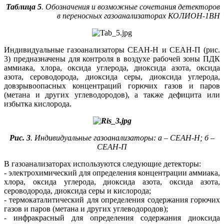
Таблица 5
. Обозначения и возможные сочетания детекторов
в переносных газоанализаторах КОЛИОН-1ВН
Индивидуальные газоанализаторы СЕАН-Н и СЕАН-П (рис.
3) предназначены для контроля в воздухе рабочей зо­ны ПДК
аммиака, хлора, оксида углерода, диоксида азота, оксида
азота, сероводорода, диоксида се­ры, диоксида углерода,
довзрывоопасных концентраций горючих газов и паров
(метана и других углеводородов), а также дефицита или
избытка кислорода.
Рис. 3
. Индивидуальные газоанализаторы: а – СЕАН-Н; б –
СЕАН-П
В газоанализаторах используются следующие детекторы:
- электрохимический для определения концентрации аммиака,
хлора, оксида углерода, диоксида азота, оксида азота,
сероводорода, диоксида се­ры и кислорода;
- термокаталитический для определения содержания горючих
газов и паров (метана и других углеводородов);
- инфракрасный для определения содержания диоксида