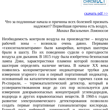
скачать pdf >>
Что за подлинные начала и причины всех болезней признать
надлежит? Первейшая причина есть воздух.
Михаил Васильевич Ломоносов
Необходимость контроля воздуха на производстве – воздуха
рабочей зо­ны – возникла очень давно. Первыми
«газосигнализаторами» бы­ли канарейки, которых шахтеры
брали в шахту. По их поведению судили о пригодности
воздуха для дыхания. В 1815 го­ду бы­ла изобретена безопасная
лампа Дэ­ви, характеристики пламени которой позволяли
шахтерам определять наличие метана. В начале ХХ ве­ка
появились колориметрические индикаторные трубки для
измерения угарного га­за и первый портативный индикатор,
основанный на каталитическом окислении горючих газов на
Pt-спирали, – термокаталитический детектор, который в
усовершенствованном виде до сих пор используется для
измерения довзрывоопасных концентраций углеводородов,
водорода и других взрывоопасных веществ. В 1960‑х годах
развитие электрохимического детектирования позволило
создать первые портативные газоанализаторы кислорода.
Бурный рост нефтяной, химической и других отраслей