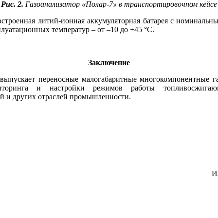
Рис. 2.
Газоанализатор «Полар‑7» в транспортировочном кейсе
встроенная литий-ионная аккумуляторная батарея с номинальным
луатационных температур – от –10 до +45 °C.
Заключение
выпускает переносные малогабаритные многокомпонентные га
иторинга и настройки режимов работы топливосжигающ
й и других отраслей промышленности.
И