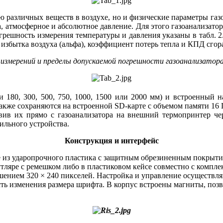
различных веществ в воздухе, но и физические параметры газово
а, атмосферное и абсолютное давление. Для этого газоанализа
грешность измерения температуры и давления указаны в табл. 2
избытка воздуха (альфа), коэффициент потерь тепла и КПД сгор
 измерений и пределы допускаемой погрешности газоанализатора
ки 180, 300, 500, 750, 1000, 1500 или 2000 мм) и встроенный 
также сохраняются на встроенной SD-карте с объемом памяти 16
равив их прямо с газоанализатора на внешний термопринтер че
ильного устройства.
Конструкция и интерфейс
из ударопрочного пластика с защитным обрезиненным покрытием
утляре с ремешком либо в пластиковом кейсе совместно с компл
шением 320 × 240 пикселей. Настройка и управление осуществл
ь изменения размера шрифта. В корпус встроены магниты, поз