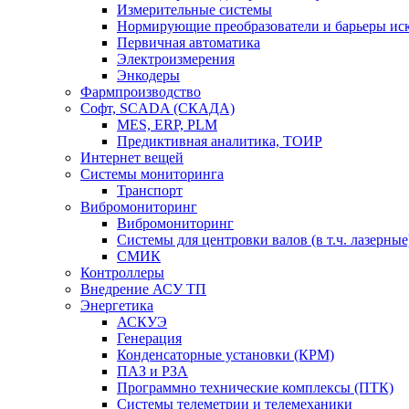
Измерительные системы
Нормирующие преобразователи и барьеры ис
Первичная автоматика
Электроизмерения
Энкодеры
Фармпроизводство
Софт, SCADA (СКАДА)
MES, ERP, PLM
Предиктивная аналитика, ТОИР
Интернет вещей
Системы мониторинга
Транспорт
Вибромониторинг
Вибромониторинг
Системы для центровки валов (в т.ч. лазерные
СМИК
Контроллеры
Внедрение АСУ ТП
Энергетика
АСКУЭ
Генерация
Конденсаторные установки (КРМ)
ПАЗ и РЗА
Программно технические комплексы (ПТК)
Системы телеметрии и телемеханики