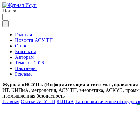
Поиск:
Главная
Новости АСУ ТП
О нас
Контакты
Авторам
Темы на 2026 г.
Партнеры
Реклама
Журнал «ИСУП». (Информатизация и системы управления
ИТ, КИПиА, метрология, АСУ ТП, энергетика, АСКУЭ, промышл
промышленная безопасность
Главная
Статьи АСУ ТП
КИПиА
Газоаналитическое оборудова