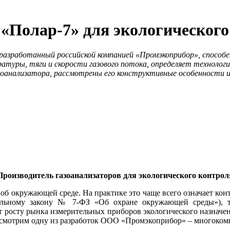
«Полар-7» для экологического
разработанный российской компанией «Промэкоприбор», способен
атуры, тяги и скорости газового потока, определяет техноло
зоанализатора, рассмотрены его конструктивные особенности 
Производитель газоанализаторов для экологического контрол
об окружающей среде. На практике это ча­ще всего означает кон
еральному закону № 7‑ФЗ «Об охране окружающей среды»),
ет росту рынка измерительных приборов экологического назначе
Рассмотрим одну из разработок ООО «Промэкоприбор» – многоко