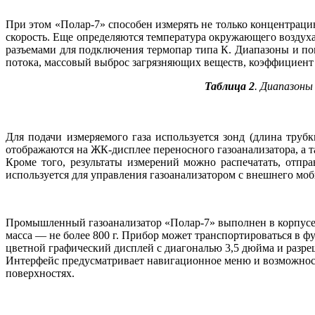
При этом «Полар‑7» способен измерять не только концентрацию 
скорость. Еще определяются температура окружающего воздух
разъемами для подключения термопар ти­па К. Диапазоны и по
потока, массовый выброс загрязняющих веществ, коэффициент 
Таблица 2
. Диапазоны
Для подачи измеряемого га­за используется зонд (длина труб
отображаются на ЖК-дисплее переносного газоанализатора, а 
Кроме то­го, результаты измерений можно распечатать, отп
используется для управления газоанализатором с внешнего моб
Промышленный газоанализатор «Полар-7» выполнен в корпусе 
масса — не более 800 г. Прибор может транспортироваться в ф
цветной графический дисплей с диагональю 3,5 дюйма и разре
Интерфейс предусматривает навигационное меню и возможност
поверхностях.