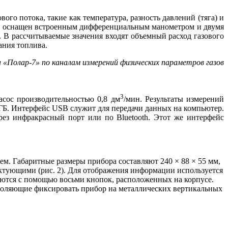
го потока, такие как температура, разность давлений (тя­га) и
тор оснащен встроенным дифференциальным манометром и двумя
. В рассчитываемые значения входят объемный расход газового
ания топлива.
 «Полар‑7» по каналам измерений физических параметров газов
3
насос производительностью 0,8 дм
/мин. Результаты измерений
 ГБ. Интерфейс USB служит для передачи данных на компьютер.
рез инфракрасный порт или по Bluetooth. Этот же интерфейс
. Габаритные размеры прибора составляют 240 × 88 × 55 мм,
ектующими (рис. 2). Для отображения информации используется
яются с помощью восьми кнопок, расположенных на корпусе.
воляющие фиксировать прибор на металлических вертикальных