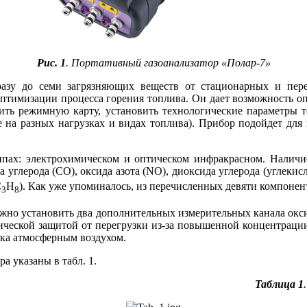
Рис. 1
. Портативный газоанализатор «Полар‑7»
сразу до се­ми загрязняющих веществ от стационарных и 
птимизации процесса горения топлива. Он дает возможность опр
ть режимную карту, установить технологические параметры т
е на разных нагрузках и видах топлива). Прибор подойдет для
ипах: электрохимическом и оптическом инфракрасном. Наличи
да углерода (СО), оксида азота (NO), диоксида углерода (углекис
С
Н
). Как уже упоминалось, из перечисленных девяти компоне
3
8
можно установить два дополнительных измерительных канала окси
ической защитой от перегрузки из-за повышенной концентрации. 
ика атмосферным воздухом.
а указаны в табл. 1.
Таблица 1