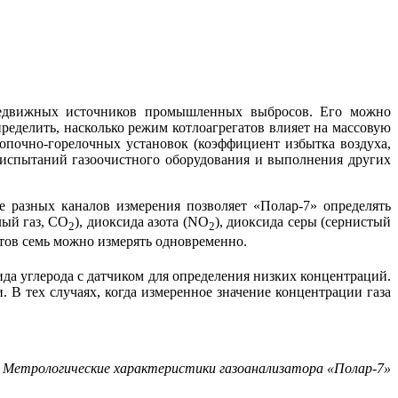
передвижных источников промышленных выбросов. Его можно
еделить, насколько режим котлоагрегатов влияет на массовую
опочно-горелочных установок (коэффициент избытка воздуха,
 испытаний газоочистного оборудования и выполнения других
е разных каналов измерения позволяет «Полар‑7» определять
лый газ, СО
), диоксида азота (NO
), диоксида се­ры (сернистый
2
2
нтов семь можно измерять одновременно.
да углерода с датчиком для определения низких концентраций.
В тех случаях, когда измеренное значение концентрации га­за
. Метрологические характеристики газоанализатора «Полар‑7»