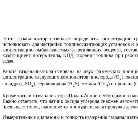
Этот газоанализатор позволяет определить концентрацию 
использовать для настройки топливосжигающих установок и о
концентрацию выбрасываемых загрязняющих веществ, состави
коэффициент потерь тепла, КПД сгорания топлива при работ
задач.
Работа газоанализатора основана на двух физических принц
концентрацию следующих компонентов: кислорода (О
), окси
2
ангидрид, SO
), сероводорода (H
S), метана (СН
) и пропана (
2
2
4
Кроме то­го, в газоанализатор «Полар‑7» при необходимости 
Важно отметить, что датчик оксида углерода снабжен автомат
превышает порог, выполняется принудительная продувка датч
Измерительные диапазоны и точность измерения газоанализатор