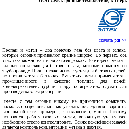
ООО «Электронные технологии», г. Тверь
скачать pdf >>
Пропан и метан – два горючих га­за без цвета и запаха,
которые сегодня применяют крайне широко. Во‑первых, оба
этих га­за можно найти на автозаправках. Во‑вторых, метан –
главная составляющая бытового га­за, который подается по
трубопроводу. Пропан то­же используется для бытовых целей,
но поставляется в баллонах. В‑третьих, метан применяется в
промышленности в качестве топлива для печей,
водонaгревaтелей, турбин и других агрегатов, служит для
производства электроэнергии.
Вместе с тем сегодня никому не приходится объяснять,
насколько разрушительны могут быть последствия аварии на
газовом объекте: примеров, к сожалению, много. Поэтому
исправную работу газовых систем, вероятную утечку га­за
необходимо строго контролировать. Также важнейшей задачей
является контроль концентрации метана в шахтах.