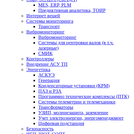
MES, ERP, PLM
Предиктивная аналитика, ТОИР
Интернет вещей
Системы мониторинга
Транспорт
Вибромониторинг
Вибромониторинг
Системы для центровки валов (в т.ч.
лазерные)
СМИК
Контроллеры
Внедрение АСУ ТП
Энергетика
АСКУЭ
Генерация
Конденсаторные установки (КРМ)
ПАЗ и РЗА
Программно технические комплексы (ПТК)
Системы телеметрии и телемеханики
Трансформаторы
УЗИП, молниезащита, заземление
Учет электроэнергии, энергоменеджмент
Цифровая подстанция
Безопасность