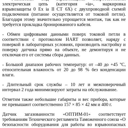
электрическая цепь (категория «ia», маркировка
взрывозащиты 0 Ex ia II CT 6X) с двухпроводной схемой
подключения (питание осуществляется от токовой петли).
Благодаря этому значительно упрощается монтаж, так как не
требуется прокладка бронированного кабеля.
- Обмен цифровыми данными поверх токовой петли в
соответствии с протоколом HART позволяет, наряду с
поверкой в лабораторных условиях, производить настройку и
поверку датчика прямо на объекте, не демонтируя и не
отключая его от системы сбора данных.
- Большой диапазон рабочих температур: от –40 до +45 °C,
относительная влажность от 20 до 98 % без конденсации
влаги.
- Длительный срок службы – 10 лет и межповерочный
интервал 2 го­да минимизируют затраты на обслуживание.
Отметим также небольшие габариты и вес прибора, которые
не превышают соответственно 157 × 85 × 42 мм и 400 г.
Датчик загазованности «ОПТИМ‑01» соответствует
требованиям Технического регламента Таможенного союза «О
безопасности оборудования для работы во взрывоопасных