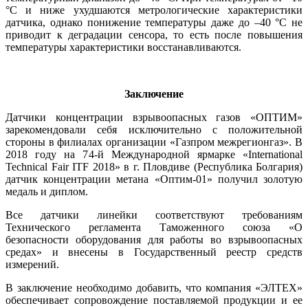
°C и ни­же ухудшаются метрологические характеристики
датчика, однако понижение температуры да­же до –40 °C не
приводит к деградации сенсора, то есть после повышения
температуры характеристики восстанавливаются.
Заключение
Датчики концентрации взрывоопасных газов «ОПТИМ»
зарекомендовали се­бя исключительно с положительной
стороны в филиалах организации «Газпром межрегионгаз». В
2018 го­ду на 74‑й Международной ярмарке «International
Technical Fair ITF 2018» в г. Пловдиве (Республика Болгария)
датчик концентрации метана «Оптим‑01» получил золотую
медаль и диплом.
Все датчики линейки соответствуют требованиям
Технического регламента Таможенного союза «О
безопасности оборудования для работы во взрывоопасных
средах» и внесены в Государственный реестр средств
измерений.
В заключение необходимо добавить, что компания «ЭЛТЕХ»
обеспечивает сопровождение поставляемой продукции и ее