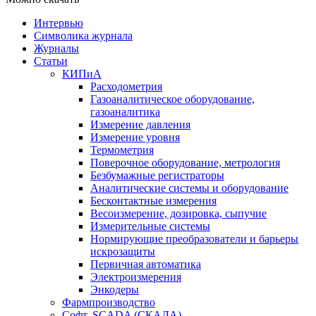
Интервью
Символика журнала
Журналы
Статьи
КИПиА
Расходометрия
Газоаналитическое оборудование,
газоаналитика
Измерение давления
Измерение уровня
Термометрия
Поверочное оборудование, метрология
Безбумажные регистраторы
Аналитические системы и оборудование
Бесконтактные измерения
Весоизмерение, дозировка, сыпучие
Измерительные системы
Нормирующие преобразователи и барьеры
искрозащиты
Первичная автоматика
Электроизмерения
Энкодеры
Фармпроизводство
Софт, SCADA (СКАДА)