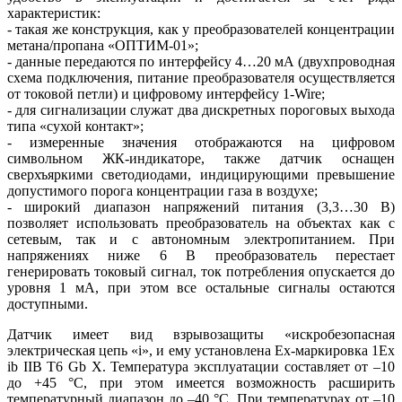
характеристик:
- такая же конструкция, как у преобразователей концентрации
метана/пропана «ОПТИМ‑01»;
- данные передаются по интерфейсу 4…20 мА (двухпроводная
схема подключения, питание преобразователя осуществляется
от токовой петли) и цифровому интерфейсу 1‑Wire;
- для сигнализации служат два дискретных пороговых выхода
ти­па «сухой контакт»;
- измеренные значения отображаются на цифровом
символьном ЖК-индикаторе, также датчик оснащен
сверхъяркими светодиодами, индицирующими превышение
допустимого порога концентрации га­за в воздухе;
- широкий диапазон напряжений питания (3,3…30 В)
позволяет использовать преобразователь на объектах как с
сетевым, так и с автономным электропитанием. При
напряжениях ни­же 6 В преобразователь перестает
генерировать токовый сигнал, ток потребления опускается до
уровня 1 мА, при этом все остальные сигналы остаются
доступными.
Датчик имеет вид взрывозащиты «искробезопасная
электрическая цепь «i», и ему установлена Ex-маркировка 1Ex
ib IIB T6 Gb X. Температура эксплуатации составляет от –10
до +45 °C, при этом имеется возможность расширить
температурный диапазон до –40 °C. При температурах от –10