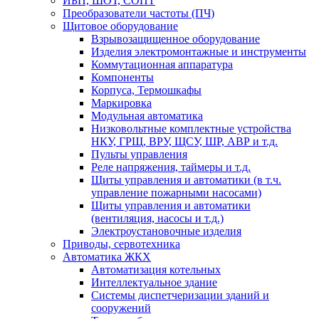
ИБП, ШОТ, СОПТ
Преобразователи частоты (ПЧ)
Щитовое оборудование
Взрывозащищенное оборудование
Изделия электромонтажные и инструменты
Коммутационная аппаратура
Компоненты
Корпуса, Термошкафы
Маркировка
Модульная автоматика
Низковольтные комплектные устройства
НКУ, ГРЩ, ВРУ, ЩСУ, ШР, АВР и т.д.
Пульты управления
Реле напряжения, таймеры и т.д.
Щиты управления и автоматики (в т.ч.
управление пожарными насосами)
Щиты управления и автоматики
(вентиляция, насосы и т.д.)
Электроустановочные изделия
Приводы, сервотехника
Автоматика ЖКХ
Автоматизация котельных
Интеллектуальное здание
Системы диспетчеризации зданий и
сооружений