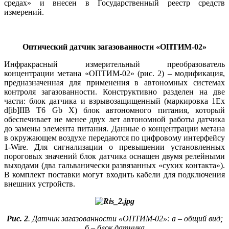
средах» и внесен в Государственный реестр средств
измерений.
Оптический датчик загазованности «ОПТИМ‑02»
Инфракрасный измерительный преобразователь
концентрации метана «ОПТИМ‑02» (рис. 2) – модификация,
предназначенная для применения в автономных системах
контроля загазованности. Конструктивно разделен на две
части: блок датчика и взрывозащищенный (маркировка 1Ex
d[ib]IIB T6 Gb X) блок автономного питания, который
обеспечивает не менее двух лет автономной работы датчика
до замены элемента питания. Данные о концентрации метана
в окружающем воздухе передаются по цифровому интерфейсу
1‑Wire. Для сигнализации о превышении установленных
пороговых значений блок датчика оснащен двумя релейными
выходами (два гальванически развязанных «сухих контакта»).
В комплект поставки могут входить кабели для подключения
внешних устройств.
Рис. 2
. Датчик загазованности «ОПТИМ-02»: а – общий вид;
б – блок датчика