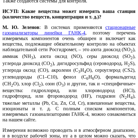
Также создаются системы для контроля.
ИСУП: Какие вещества может измерять ва­ша станция
(количество веществ, концентрация и т. д.)?
М. Ю. Зеленов
: В системах применяются
стационарные
газоанализаторы линейки ГАНК-4
, поэтому перечень
измеряемых компонентов очень обширен и включает как
вещества, подлежащие обязательному контролю на объектах
наблюдательной се­ти Росгидромет, – это азота диоксид (NO
),
2
аммиак (NH
), азота оксид (NO), се­ры диоксид (SO
),
3
2
углерода диоксид (CO
), дигидросульфид (сероводород, H
S),
2
2
углерода оксид (CO), акролеин (С
H
O), сероуглерод (СS2),
3
4
углеводороды (С1–С10), фенол (C
H
O), формальдегид
6
6
(CH
O), хлор (Cl
), озон (O
) и другие, так и «специфичные»
2
2
3
вещества: гидрохлорид, или хлороводород (HCl),
гидрофторид, или фтороводород (НF), гидразин (N
H
),
2
4
тяжелые металлы (Pb, Cu, Zn, Cd, Cr), взвешенные вещества,
изоционаты и т. д. С полным списком компонентов,
измеряемых газоанализаторами ГАНК‑4, можно ознакомиться
на нашем сайте.
Измерения возможно проводить и в атмосферном диапазоне,
и в воздухе рабочей зо­ны, ну а в целом можно сказать, что