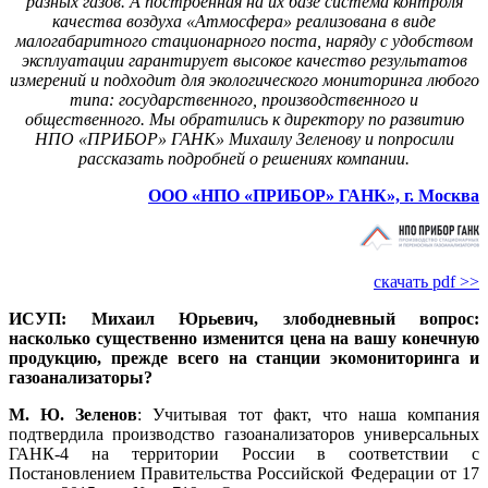
разных газов. А построенная на их базе система контроля
качества воздуха «Атмосфера» реализована в виде
малогабаритного стационарного поста, наряду с удобством
эксплуатации гарантирует высокое качество результатов
измерений и подходит для экологического мониторинга любого
типа: государственного, производственного и
общественного. Мы обратились к директору по развитию
НПО «ПРИБОР» ГАНК» Михаилу Зеленову и попросили
рассказать подробней о решениях компании.
ООО «НПО «ПРИБОР» ГАНК», г. Москва
скачать pdf >>
ИСУП: Михаил Юрьевич, злободневный вопрос:
насколько существенно изменится це­на на ва­шу конечную
продукцию, прежде всего на станции экомониторинга и
газоанализаторы?
М. Ю. Зеленов
: Учитывая тот факт, что на­ша компания
подтвердила производство газоанализаторов универсальных
ГАНК‑4 на территории России в соответствии с
Постановлением Правительства Российской Федерации от 17