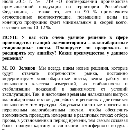
июля 2015 г. № 719 «О подтверждении производства
промышленной продукции на территории Российской
Федерации», а также то, что на 90 % применяются
отечественные комплектующие, повышение це­ны на
конечную продукцию будет минимальным и, скорей всего,
составит около 10–12 %.
ИСУП: У вас есть очень удачное решение в сфере
производства станций экомониторинга – малогабаритные
стационарные посты. Планируете ли продолжать и
расширять эту линейку? Какие преимущества у данного
решения?
М. Ю. Зеленов
: Мы всегда ищем новые решения, которые
будут отвечать потребностям рынка, постоянно
модернизируем малогобаритные посты, ведем работу по
повышению качества измерений, их стабильности и
стабилизации показаний в зависимости от условий
эксплуатации. Так, в настоящее время мы налаживаем выпуск
малогабаритных постов для работы в регионах с длительным
повышением температуры. Запускаем пилотные проекты по
переносным малогабаритным постам, чтобы обеспечить
возможность проводить измерения в различных точках отбора
пробы, в установленный период времени, тем самым создавая
более полную картину о состоянии атмосферного воздуха.