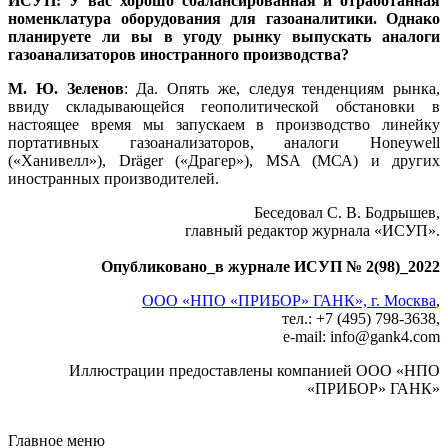
ИСУП: У вас хорошо сбалансированная и отработанная
номенклатура оборудования для газоаналитики. Однако
планируете ли вы в угоду рынку выпускать аналоги
газоанализаторов иностранного производства?
М. Ю. Зеленов
: Да. Опять же, следуя тенденциям рынка,
ввиду складывающейся геополитической обстановки в
настоящее время мы запускаем в производство линейку
портативных газоанализаторов, аналоги Honeywell
(«Ханивелл»), Dräger («Драгер»), MSA (МСА) и других
иностранных производителей.
Беседовал С. В. Бодрышев,
главный редактор журнала «ИСУП».
Опубликовано_в журнале ИСУП № 2(98)_2022
ООО «НПО «ПРИБОР» ГАНК», г. Москва
,
тел.: +7 (495) 798-3638,
e-mail: info
@
gank4.com
Иллюстрации предоставлены компанией ООО «НПО
«ПРИБОР» ГАНК»
Главное меню