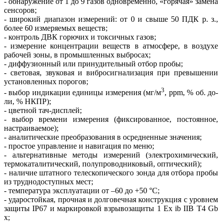
- обнаружение от 1 до 9 газов одновременно, «горячая» замена
сенсоров;
- широкий диапазон измерений: от 0 и свыше 50 ПДК р. з.,
более 60 измеряемых веществ;
- контроль ДВК горючих и токсичных газов;
- измерение концентрации веществ в атмосфере, в воздухе
рабочей зо­ны, в промышленных выбросах;
- диффузионный или принудительный отбор пробы;
- световая, звуковая и вибросигнализация при превышении
установленных порогов;
3
- выбор индикации единицы измерения (мг/м
, ppm, % об. до­
ли, % НКПР);
- цветной тач-дисплей;
- выбор времени измерения (фиксированное, постоянное,
настраиваемое);
- аналитические преобразования в осредненные значения;
- простое управление и навигация по меню;
- альтернативные методы измерений (электрохимический,
термокаталитический, полупроводниковый, оптический);
- наличие штатного телескопического зонда для отбора пробы
из труднодоступных мест;
- температура эксплуатации от –60 до +50 °C;
- ударостойкая, прочная и долговечная конструкция с уровнем
защиты IP67 и маркировкой взрывозащиты 1 Ex ib IIB T4 Gb
x;