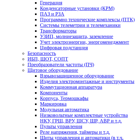
Генерация
Конденсаторные установки (КРМ)
ПАЗ и РЗА
Программно технические комплексы (ПТК)
Системы телеметрии и телемеханики
Трансформаторы
УЗИП, молниезащита, заземление
Учет электроэнергии, энергоменеджмент
Цифровая подстанция
Безопасность
ИБП, ШОТ, СОПТ
Преобразователи частоты (ПЧ)
Щитовое оборудование
Взрывозащищенное оборудование
Изделия электромонтажные и инструменты
Коммутационная аппаратура
Компоненты
Корпуса, Термошкафы
Маркировка
Модульная автоматика
Низковольтные комплектные устройства
НКУ, ГРЩ, ВРУ, ЩСУ, ШР, АВР и т.д.
Пульты управления
Реле напряжения, таймеры и т.д.
Щиты управления и автоматики (в т.ч.