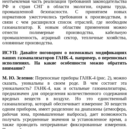
неотъемлемая часть реализации требований законодательства
РФ и стран СНГ в области экологии, охраны труда,
промышленной безопасности. С принятием новых
нормативов ужесточились требования к производствам, в
связи с чем расширился список отраслей, где необходим
газоанализатор. К новым областям применения можно
отнести полимерные производства, кабельную
промышленность, аграрный сектор, тепличные хозяйства,
оловянные производства.
ИСУП: Давайте поговорим о возможных модификациях
ваших газоанализаторов ГАНК‑4, например, о переносных
исполнениях. На какие особенности можно обратить
внимание?
М. Ю. Зеленов
: Переносные приборы ГАНК‑4 (рис. 2), можно
сказать, уникальны в своем ро­де. В чем состоит эта
уникальность? ГАНК‑4, как и остальные газоанализаторы,
предназначен для определения количественного содержания
вредных веществ в воздухе. Но это единственный
газоанализатор, который обеспечивает измерение 30 веществ
одним прибором, имеет разделение на диапазоны (атмосфера,
рабочая зо­на, промышленные выбросы), дает возможность
получать усредненные значения за установленное время, а
также проводить непрерывные фиксированные измерения.