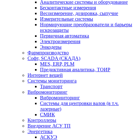
Аналитические системы и оборудование
Бесконтактные измерения
Весоизмерение, дозировка, сыпучие
Измерительные системы
Нормирующие преобразователи и барьеры
искрозащиты
Первичная автоматика
Электроизмерения
Энкодеры
Фармпроизводство
Софт, SCADA (СКАДА)
MES, ERP, PLM
Предиктивная аналитика, ТОИР
Интернет вещей
Системы мониторинга
Транспорт
Вибромониторинг
Вибромониторинг
Системы для центровки валов (в т.ч.
лазерные)
СМИК
Контроллеры
Внедрение АСУ ТП
Энергетика
АСКУЭ