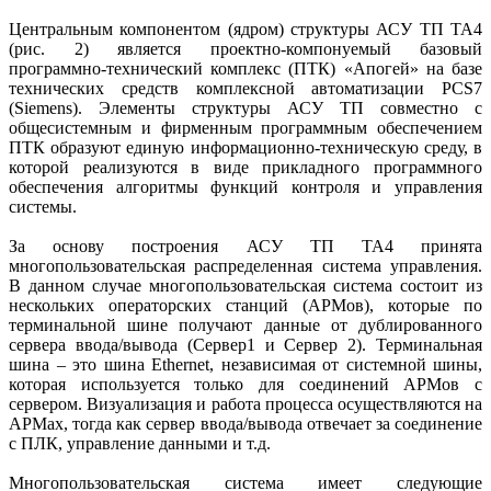
Центральным компонентом (ядром) структуры АСУ ТП ТА4
(рис. 2) является проектно-компо­нуемый базовый
программно-тех­нический комплекс (ПТК) «Апогей» на базе
технических средств комплексной автоматизации PCS7
(Siemens). Элементы структуры АСУ ТП совместно с
общесистемным и фирменным программным обеспечением
ПТК образуют единую информационно-техническую среду, в
которой реализуются в виде прикладного программного
обеспечения алгоритмы функций контроля и управления
системы.
За основу построения АСУ ТП ТА4 принята
многопользовательская распределенная система управления.
В данном случае многопользовательская система состоит из
нескольких операторских станций (АРМов), которые по
терминальной шине получают данные от дублированного
сервера ввода/вывода (Сервер1 и Сервер 2). Терминальная
шина – это шина Ethernet, независимая от системной шины,
которая используется только для соединений АРМов с
сервером. Визуализация и работа процесса осуществляются на
АРМах, тогда как сервер ввода/вывода отвечает за соединение
с ПЛК, управление данными и т.д.
Многопользовательская система имеет следующие