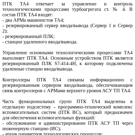
ПТК ТА4 отвечает за управление и контроль
технологическими процессами турбоагрегата ст. № 4. В
состав ПТК ТА4 входят:
- два АРМа машинистов ТА4;
- резервированный сервер ввода/вывода (Сервер 1 и Сервер
2);
- резервированный ПЛК;
- станции удаленного ввода/вывода.
Управление основными технологическими процессами ТА4
выполняет ПТК ТА4. Основным устройством ПТК является
резервированный ПЛК S7-414-4H, к которому подключены
удаленные станции ввода/вывода.
Контроллеры ПТК ТА4 связаны информационно с
резервированным сервером ввода/вывода, обеспечивающим
связь контроллеров с АРМами верхнего уровня АСУ ТП ТА4.
Часть функциональных групп ПТК ТА4 выделены в
отдельную подсистему – программно-технический комплекс
вспомогательных систем (ПТК ВС), который предназначен
для обеспечения вспомогательных функций:
- обслуживание и администрирование ПТК АСУ ТП через
инженерную станцию (ИС);
- архив параметров технологических процессов;