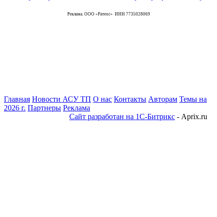
Реклама. ООО «Ратеос» ИНН 7735028069
Главная
Новости АСУ ТП
О нас
Контакты
Авторам
Темы на
2026 г.
Партнеры
Реклама
Сайт разработан на 1С-Битрикс
- Aprix.ru