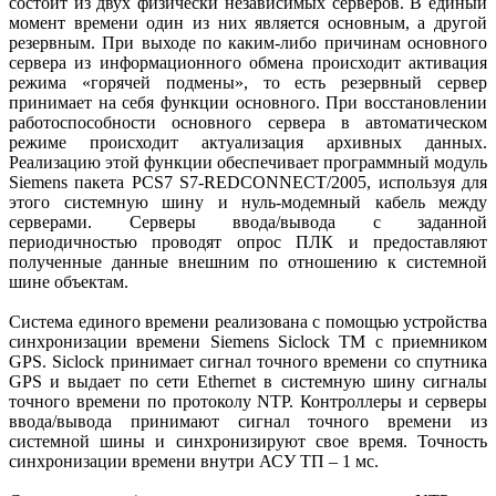
состоит из двух физически независимых серверов. В единый
момент времени один из них является основным, а другой
резервным. При выходе по каким-либо причинам основного
сервера из информационного обмена происходит активация
режима «горячей подмены», то есть резервный сервер
принимает на себя функции основного. При восстановлении
работоспособности основного сервера в автоматическом
режиме происходит актуализация архивных данных.
Реализацию этой функции обеспечивает программный модуль
Siemens пакета PCS7 S7-REDCONNECT/2005, используя для
этого системную шину и нуль-модемный кабель между
серверами. Серверы ввода/вывода с заданной
периодичностью проводят опрос ПЛК и предоставляют
полученные данные внешним по отношению к системной
шине объектам.
Система единого времени реализована с помощью устройства
синхронизации времени Siemens Siclock TM с приемником
GPS. Siclock принимает сигнал точного времени со спутника
GPS и выдает по сети Ethernet в системную шину сигналы
точного времени по протоколу NTP. Контроллеры и серверы
ввода/вывода принимают сигнал точного времени из
системной шины и синхронизируют свое время. Точность
синхронизации времени внутри АСУ ТП – 1 мс.