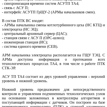
- синхронизация времени систем АСУТП ТА4;
- связь с АСУ П;
- интерфейс АСУТП ГрЩУ-2 (АРМы начальников смен).
В состав ПТК ВС входят:
- АРМы начальника смены котлотурбинного цеха (НС КТЦ) и
электроцеха (НС ЭЦ);
- центральный архивный сервер (ЦАС);
- станция связи с АСУ П (ОРС-шлюз);
- инженерная станция (ИС);
- система единого времени (СЕВ).
АРМ начальника электроцеха располагается на ГЩУ ТЭЦ. С
АРМа доступна информация о протекании всех
технологических процессах ТА4, в том числе о работе ПТК
СТК-ЭР.
АСУ ТП ТА4 состоит из двух уровней управления – верхний
уровень и нижний уровень.
Нижний уровень предназначен для непосредственного
контроля и управления подчиненных технологических узлов
на основании заложенных в контроллеры алгоритмов и
поступающей информации с датчиков. Он построен на базе
резервируемого контроллера (ПЛК) и станций удаленного