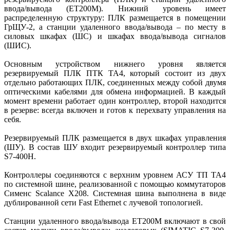
ввода/вывода (ET200M). Нижний уровень имеет
распределенную структуру: ПЛК размещается в помещении
ГрЩУ-2, а станции удаленного ввода/вывода – по месту в
силовых шкафах (ШС) и шкафах ввода/вывода сигналов
(ШИС).
Основным устройством нижнего уровня является
резервируемый ПЛК ПТК ТА4, который состоит из двух
отдельно работающих ПЛК, соединенных между собой двумя
оптическими кабелями для обмена информацией. В каждый
момент времени работает один контроллер, второй находится
в резерве: всегда включен и готов к перехвату управления на
себя.
Резервируемый ПЛК размещается в двух шкафах управления
(ШУ). В состав ШУ входит резервируемый контроллер типа
S7-400H.
Контроллеры соединяются с верхним уровнем АСУ ТП ТА4
по системной шине, реализованной с помощью коммутаторов
Сименс Scalance X208. Системная шина выполнена в виде
дублированной сети Fast Ethernet с лучевой топологией.
Станции удаленного ввода/вывода ET200M включают в свой