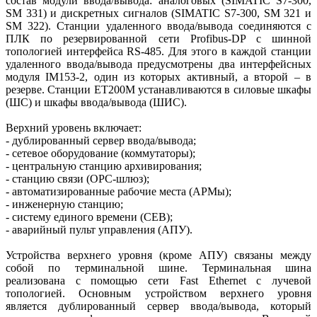
состав модули ввода/вывода: аналоговых (SIMATIC S7-300,
SM 331) и дискретных сигналов (SIMATIC S7-300, SM 321 и
SM 322). Станции удаленного ввода/вывода соединяются с
ПЛК по резервированной сети Profibus-DP с шинной
топологией интерфейса RS-485. Для этого в каждой станции
удаленного ввода/вывода предусмотрены два интерфейсных
модуля IM153-2, один из которых активный, а второй – в
резерве. Станции ET200M устанавливаются в силовые шкафы
(ШС) и шкафы ввода/вывода (ШИС).
Верхний уровень включает:
- дублированный сервер ввода/вывода;
- сетевое оборудование (коммутаторы);
- центральную станцию архивирования;
- станцию связи (ОРС-шлюз);
- автоматизированные рабочие места (АРМы);
- инженерную станцию;
- систему единого времени (СЕВ);
- аварийный пульт управления (АПУ).
Устройства верхнего уровня (кроме АПУ) связаны между
собой по терминальной шине. Терминальная шина
реализована с помощью сети Fast Ethernet с лучевой
топологией. Основным устройством верхнего уровня
является дублированный сервер ввода/вывода, который