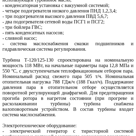
- конденсаторная установка с вакуумной системой;
- четыре подогревателя низкого давления ПНД 1,2,3,4;
- три подогревателя высокого давления ПВД 5,6,7;
- два подогревателя сетевой воды ПСГ1 и ПСГ2;
- три бойлера ГВС;
- пять конденсатных насосов;
- сливной насос;
- система маслоснабжения смазки подшипников и
гидравлическая система регулирования.
Турбина Т-120/125-130 спроектирована на номинальную
мощность 118 МВт, на начальные параметры пара 12,8 МПа и
550 °С, с двухступенчатым теплофикационным отбором пара.
Номинальный расход свежего пара 505 т/ч. Номинальная
отопительная нагрузка 788 ГДж/ч (188 Гкал/ч). Поддержание
давления пара в отопительном отборе осуществляется
поворотной регулирующей диафрагмой. Для предотвращения
прогиба ротора в нагретом состоянии (при прогреве и
расхолаживании турбины) турбина снабжена
валоповоротным устройством. В состав турбины входит
система маслоснабжения.
Электротехническое оборудование:
- электрический генератор с тиристорной системой