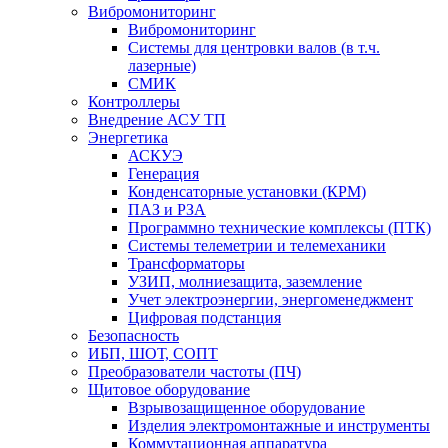
Вибромониторинг
Вибромониторинг
Системы для центровки валов (в т.ч.
лазерные)
СМИК
Контроллеры
Внедрение АСУ ТП
Энергетика
АСКУЭ
Генерация
Конденсаторные установки (КРМ)
ПАЗ и РЗА
Программно технические комплексы (ПТК)
Системы телеметрии и телемеханики
Трансформаторы
УЗИП, молниезащита, заземление
Учет электроэнергии, энергоменеджмент
Цифровая подстанция
Безопасность
ИБП, ШОТ, СОПТ
Преобразователи частоты (ПЧ)
Щитовое оборудование
Взрывозащищенное оборудование
Изделия электромонтажные и инструменты
Коммутационная аппаратура