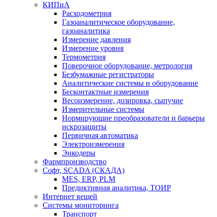
КИПиА
Расходометрия
Газоаналитическое оборудование,
газоаналитика
Измерение давления
Измерение уровня
Термометрия
Поверочное оборудование, метрология
Безбумажные регистраторы
Аналитические системы и оборудование
Бесконтактные измерения
Весоизмерение, дозировка, сыпучие
Измерительные системы
Нормирующие преобразователи и барьеры
искрозащиты
Первичная автоматика
Электроизмерения
Энкодеры
Фармпроизводство
Софт, SCADA (СКАДА)
MES, ERP, PLM
Предиктивная аналитика, ТОИР
Интернет вещей
Системы мониторинга
Транспорт