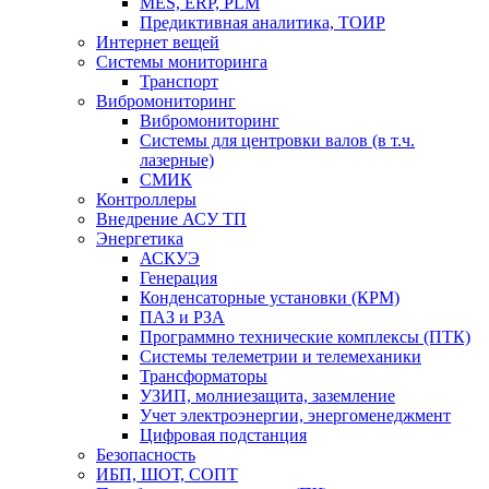
MES, ERP, PLM
Предиктивная аналитика, ТОИР
Интернет вещей
Системы мониторинга
Транспорт
Вибромониторинг
Вибромониторинг
Системы для центровки валов (в т.ч.
лазерные)
СМИК
Контроллеры
Внедрение АСУ ТП
Энергетика
АСКУЭ
Генерация
Конденсаторные установки (КРМ)
ПАЗ и РЗА
Программно технические комплексы (ПТК)
Системы телеметрии и телемеханики
Трансформаторы
УЗИП, молниезащита, заземление
Учет электроэнергии, энергоменеджмент
Цифровая подстанция
Безопасность
ИБП, ШОТ, СОПТ