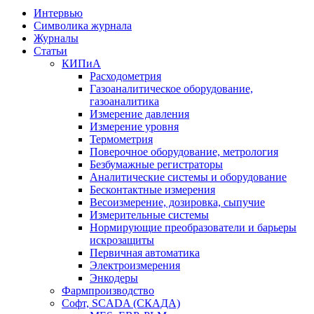
Интервью
Символика журнала
Журналы
Статьи
КИПиА
Расходометрия
Газоаналитическое оборудование,
газоаналитика
Измерение давления
Измерение уровня
Термометрия
Поверочное оборудование, метрология
Безбумажные регистраторы
Аналитические системы и оборудование
Бесконтактные измерения
Весоизмерение, дозировка, сыпучие
Измерительные системы
Нормирующие преобразователи и барьеры
искрозащиты
Первичная автоматика
Электроизмерения
Энкодеры
Фармпроизводство
Софт, SCADA (СКАДА)