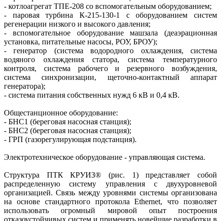
- котлоагрегат ТПЕ-208 со вспомогательным оборудованием;
- паровая турбина К-215-130-1 с оборудованием систем
регенерации низкого и высокого давления;
- вспомогательное оборудование машзала (деаэрационная
установка, питательные насосы, РОУ, БРОУ);
- генератор (система водородного охлаждения, система
водяного охлаждения статора, система температурного
контроля, система рабочего и резервного возбуждения,
система синхронизации, щеточно-контактный аппарат
генератора);
- система питания собственных нужд 6 кВ и 0,4 кВ.
Общестанционное оборудование:
- БНС1 (береговая насосная станция);
- БНС2 (береговая насосная станция);
- ГРП (газорегулирующая подстанция).
Электротехническое оборудование - управляющая система.
Структура ПТК КРУИЗ® (рис. 1) представляет собой
распределенную систему управления с двухуровневой
организацией. Связь между уровнями системы организована
на основе стандартного протокола Ethernet, что позволяет
использовать огромный мировой опыт построения
отказоустойчивых систем и применять новейшие разработки в