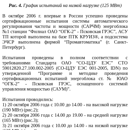
Рис. 4.
График испытаний на низкой нагрузке (125 МВт)
В октябре 2006 г. впервые в России успешно проведены
сертификационные испытания системы автоматического
регулирования частоты и мощности (САРЧМ) энергоблока
№1 станции “Филиал ОАО “ОГК-2” - Псковская ГРЭС”, АСУ
ТП которой выполнена на базе ПТК КРУИЗ®, а подсистема
ЭЧСР выполнена фирмой “Промавтоматика” (г. Санкт-
Петербург).
Испытания проведены в полном соответствии с
требованиями Стандарта ОАО “СО-ЦДУ ЕЭС” СТО
59012820.27.100.002-2005 (СО-ЦДУ ЕЭС 001-2005, IDN) по
утвержденной “Программе и методике проведения
сертификационных испытаний энергоблока ст. № ЮАО
“ОГК-2” - Псковская ГРЭС, оснащенного системой
управления мощностью (САУМ)”.
Испытания проводились:
1) 20 октября 2006 года с 10.00 до 14.00 - на высокой нагрузке
(190 МВт) (рис.2);
2) 20 октября 2006 года с 14.00 до 19.00 - на средней нагрузке
(165 МВт) (рис.3);
3) 21 октября 2006 года с 10.00 до 14.00 - на низкой нагрузке