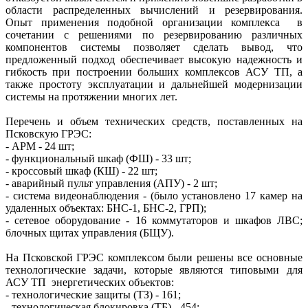
области распределенных вычислений и резервирования.
Опыт применения подобной организации комплекса в
сочетании с решениями по резервированию различных
компонентов системы позволяет сделать вывод, что
предложенный подход обеспечивает высокую надежность и
гибкость при построении больших комплексов АСУ ТП, а
также простоту эксплуатации и дальнейшей модернизации
системы на протяжении многих лет.
Перечень и объем технических средств, поставленных на
Псковскую ГРЭС:
- АРМ - 24 шт;
- функциональный шкаф (ФШ) - 33 шт;
- кроссовый шкаф (КШ) - 22 шт;
- аварийный пульт управления (АПУ) - 2 шт;
- система видеонаблюдения - (было установлено 17 камер на
удаленных объектах: БНС-1, БНС-2, ГРП);
- сетевое оборудование - 16 коммутаторов и шкафов ЛВС;
блочных щитах управления (БЩУ).
На Псковской ГРЭС комплексом были решены все основные
технологические задачи, которые являются типовыми для
АСУ ТП энергетических объектов:
- технологические защиты (ТЗ) - 161;
- технологическая блокировка (ТБ) - 454;