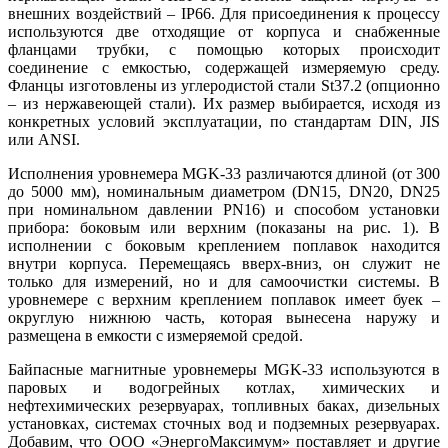
внешних воздействий – IP66. Для присоединения к процессу
используются две отходящие от корпуса и снабженные
фланцами трубки, с помощью которых происходит
соединение с емкостью, содержащей измеряемую среду.
Фланцы изготовлены из углеродистой стали St37.2 (опционно
– из нержавеющей стали). Их размер выбирается, исходя из
конкретных условий эксплуатации, по стандартам DIN, JIS
или ANSI.
Исполнения уровнемера MGK-33 различаются длиной (от 300
до 5000 мм), номинальным диаметром (DN15, DN20, DN25
при номинальном давлении PN16) и способом установки
прибора: боковым или верхним (показаны на рис. 1). В
исполнении с боковым креплением поплавок находится
внутри корпуса. Перемещаясь вверх-вниз, он служит не
только для измерений, но и для самоочистки системы. В
уровнемере с верхним креплением поплавок имеет буек –
округлую нижнюю часть, которая вынесена наружу и
размещена в емкости с измеряемой средой.
Байпасные магнитные уровнемеры MGK-33 используются в
паровых и водогрейных котлах, химических и
нефтехимических резервуарах, топливных баках, дизельных
установках, системах сточных вод и подземных резервуарах.
Добавим, что ООО «ЭнергоМаксимум» поставляет и другие