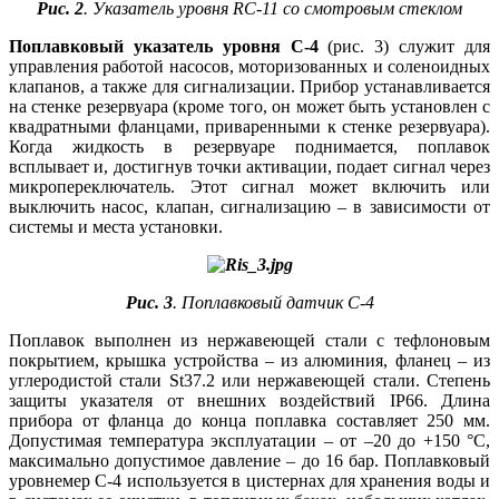
Рис. 2
. Указатель уровня RC-11 со смотровым стеклом
Поплавковый указатель уровня С-4
(рис. 3) служит для
управления работой насосов, моторизованных и соленоидных
клапанов, а также для сигнализации. Прибор устанавливается
на стенке резервуара (кроме то­го, он может быть установлен с
квадратными фланцами, приваренными к стенке резервуара).
Когда жидкость в резервуаре поднимается, поплавок
всплывает и, достигнув точки активации, подает сигнал через
микропереключатель. Этот сигнал может включить или
выключить насос, клапан, сигнализацию – в зависимости от
системы и места установки.
Рис. 3
. Поплавковый датчик С-4
Поплавок выполнен из нержавеющей стали с тефлоновым
покрытием, крышка устройства – из алюминия, фланец – из
углеродистой стали St37.2 или нержавеющей стали. Степень
защиты указателя от внешних воздействий IP66. Длина
прибора от фланца до конца поплавка составляет 250 мм.
Допустимая температура эксплуатации – от –20 до +150 °C,
максимально допустимое давление – до 16 бар. Поплавковый
уровнемер С-4 используется в цистернах для хранения во­ды и