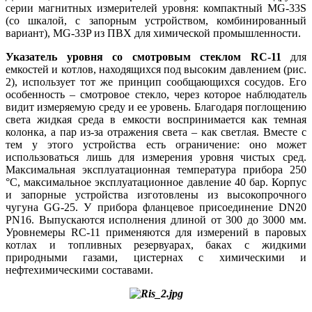
серии магнитных измерителей уровня: компактный MG-33S
(со шкалой, с запорным устройством, комбинированный
вариант), MG-33P из ПВХ для химической промышленности.
Указатель уровня со смотровым стеклом RC-11
для
емкостей и котлов, находящихся под высоким давлением (рис.
2), использует тот же принцип сообщающихся сосудов. Его
особенность – смотровое стекло, через которое наблюдатель
видит измеряемую среду и ее уровень. Благодаря поглощению
света жидкая среда в емкости воспринимается как темная
колонка, а пар из-за отражения света – как светлая. Вместе с
тем у этого устройства есть ограничение: оно может
использоваться лишь для измерения уровня чистых сред.
Максимальная эксплуатационная температура прибора 250
°C, максимальное эксплуатационное давление 40 бар. Корпус
и запорные устройства изготовлены из высокопрочного
чугуна GG-25. У прибора фланцевое присоединение DN20
PN16. Выпускаются исполнения длиной от 300 до 3000 мм.
Уровнемеры RC-11 применяются для измерений в паровых
котлах и топливных резервуарах, баках с жидкими
природными газами, цистернах с химическими и
нефтехимическими составами.