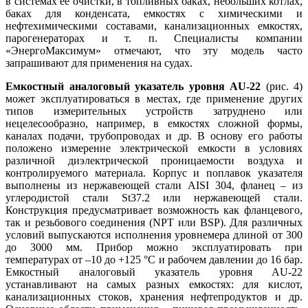
в системах ее очистки, в топливных баках, небольших котлах,
баках для конденсата, емкостях с химическими и
нефтехимическими составами, канализационных емкостях,
парогенераторах и т. п. Специалисты компании
«ЭнергоМаксимум» отмечают, что эту модель часто
запрашивают для применения на судах.
Емкостный аналоговый указатель уровня AU-22
(рис. 4)
может эксплуатироваться в местах, где применение других
типов измерительных устройств затруднено или
нецелесообразно, например, в емкостях сложной формы,
каналах подачи, трубопроводах и др. В основу его работы
положено измерение электрической емкости в условиях
различной диэлектрической проницаемости воздуха и
контролируемого материала. Корпус и поплавок указателя
выполнены из нержавеющей стали AISI 304, фланец – из
углеродистой стали St37.2 или нержавеющей стали.
Конструкция предусматривает возможность как фланцевого,
так и резьбового соединения (NPT или BSP). Для различных
условий выпускаются исполнения уровнемера длиной от 300
до 3000 мм. Прибор можно эксплуатировать при
температурах от –10 до +125 °C и рабочем давлении до 16 бар.
Емкостный аналоговый указатель уровня AU-22
устанавливают на самых разных емкостях: для кислот,
канализационных стоков, хранения нефтепродуктов и др.