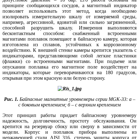
принципе сообщающихся сосудов, а магнитный индикатор
позволяет использовать этот метод, когда необходимо
изолировать измерительную шкалу от измеряемой среды,
например, агрессивной, ядовитой или сильно загрязненной,
способной разрушить шкалу. Измерения выполняются
бесконтактным способом: снабженный встроенными
магнитами поплавок помещают в байпасную камеру, которая
изготовлена из сплавов, устойчивых к коррозионному
воздействию. К внешней стенке камеры крепится указатель с
индикаторами, представляющими собой легкие пластинки
(флажки) со встроенными магнитами. При подъеме или
опускании поплавка его магнитное по­ле воздействует на
индикаторы, которые переворачиваются на 180 градусов,
открывая при этом красную или белую сторону.
Рис. 1.
Байпасные магнитные уровнемеры серии MGK-33: а –
с боковым креплением; б – с верхним креплением
Этот принцип работы придает байпасному уровнемеру
надежность, долговечность, простоту обслуживания. Он
крепится на резервуар сбоку или сверху в зависимости от
модели. Корпус и поплавок прибора выполнены из
нержавеющей стали AISI 316, степень защиты корпуса от