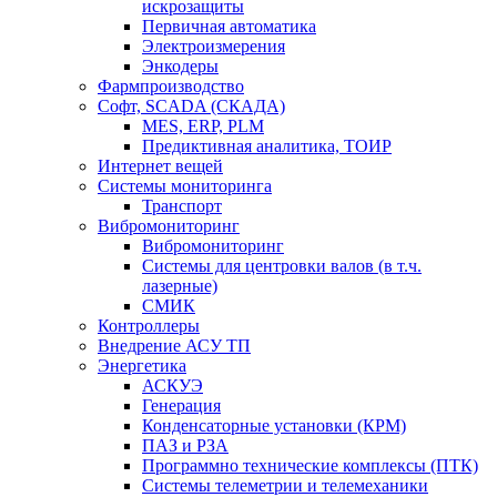
искрозащиты
Первичная автоматика
Электроизмерения
Энкодеры
Фармпроизводство
Софт, SCADA (СКАДА)
MES, ERP, PLM
Предиктивная аналитика, ТОИР
Интернет вещей
Системы мониторинга
Транспорт
Вибромониторинг
Вибромониторинг
Системы для центровки валов (в т.ч.
лазерные)
СМИК
Контроллеры
Внедрение АСУ ТП
Энергетика
АСКУЭ
Генерация
Конденсаторные установки (КРМ)
ПАЗ и РЗА
Программно технические комплексы (ПТК)
Системы телеметрии и телемеханики