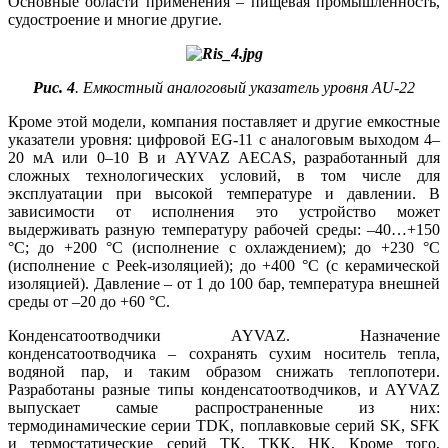
Основные области применения – пищевая промышленность,
судостроение и многие другие.
Рис. 4
. Емкостный аналоговый указатель уровня AU-22
Кроме этой модели, компания поставляет и другие емкостные
указатели уровня: цифровой EG-11 с аналоговым выходом 4–
20 мA или 0–10 В и AYVAZ AECAS, разработанный для
сложных технологических условий, в том числе для
эксплуатации при высокой температуре и давлении. В
зависимости от исполнения это устройство может
выдерживать разную температуру рабочей среды: –40…+150
°C; до +200 °C (исполнение с охлаждением); до +230 °C
(исполнение с Peek-изоляцией); до +400 °C (с керамической
изоляцией). Давление – от 1 до 100 бар, температура внешней
среды от –20 до +60 °C.
Конденсатоотводчики AYVAZ. Назначение
конденсатоотводчика – сохранять сухим носитель тепла,
водяной пар, и таким образом снижать теплопотери.
Разработаны разные ти­пы конденсатоотводчиков, и AYVAZ
выпускает самые распространенные из них:
термодинамические серии TDK, поплавковые серий SK, SFK
и термостатические серий ТК, ТКК, НК. Кроме того,