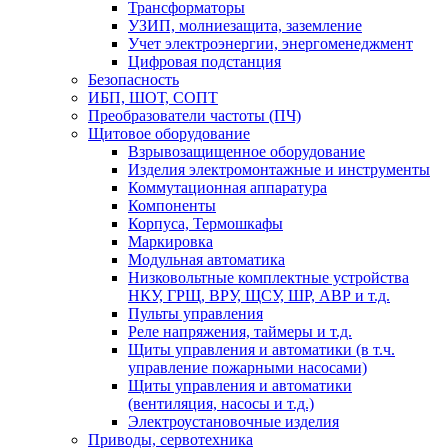
Трансформаторы
УЗИП, молниезащита, заземление
Учет электроэнергии, энергоменеджмент
Цифровая подстанция
Безопасность
ИБП, ШОТ, СОПТ
Преобразователи частоты (ПЧ)
Щитовое оборудование
Взрывозащищенное оборудование
Изделия электромонтажные и инструменты
Коммутационная аппаратура
Компоненты
Корпуса, Термошкафы
Маркировка
Модульная автоматика
Низковольтные комплектные устройства
НКУ, ГРЩ, ВРУ, ЩСУ, ШР, АВР и т.д.
Пульты управления
Реле напряжения, таймеры и т.д.
Щиты управления и автоматики (в т.ч.
управление пожарными насосами)
Щиты управления и автоматики
(вентиляция, насосы и т.д.)
Электроустановочные изделия
Приводы, сервотехника