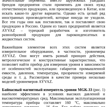
значительные перемены: вместо зарубежных ушедших
брендов предприятия стали применять для своих нужд
отечественную продукцию, или произведенную в Китае, или
искать какие-то другие варианты. Однако есть целый ряд
иностранных производителей, которые никуда не уходили.
Все эти го­ды они как поставляли, так и поставляют свою
продукцию в Россию. Одним из таких предприятий является
AYVAZ – турецкий разработчик и изготовитель
разнообразной продукции для пароконденсатных и
жидкостных систем.
Важнейшим элементом всех этих систем является
измерительное оборудование, в частности, уровнемеры
AYVAZ. Они могут иметь разный принцип действия,
метрологические и конструктивные характеристики, что
позволяет найти прибор для измерения уровня в зависимости
от особенностей эксплуатации: габаритов промышленной
емкости, давления, температуры, прозрачности измеряемой
среды и т. д. Рассмотрим в качестве примера несколько
моделей уровнемеров AYVAZ.
Байпасный магнитный измеритель уровня MGK-33
(рис. 1)
наиболее эффективен в условиях высоких давлений и
высокотемпературных сред. Максимальная эксплуатационная
температура прибора составляет 160 °C, максимально
допустимое давление – 16 бар. Его работа основана на