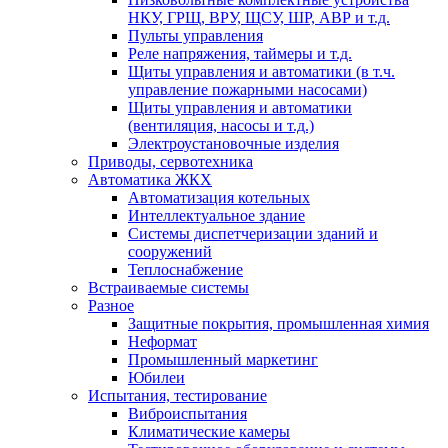
НКУ, ГРЩ, ВРУ, ЩСУ, ШР, АВР и т.д.
Пульты управления
Реле напряжения, таймеры и т.д.
Щиты управления и автоматики (в т.ч.
управление пожарными насосами)
Щиты управления и автоматики
(вентиляция, насосы и т.д.)
Электроустановочные изделия
Приводы, сервотехника
Автоматика ЖКХ
Автоматизация котельных
Интеллектуальное здание
Системы диспетчеризации зданий и
сооружений
Теплоснабжение
Встраиваемые системы
Разное
Защитные покрытия, промышленная химия
Неформат
Промышленный маркетинг
Юбилеи
Испытания, тестирование
Виброиспытания
Климатические камеры