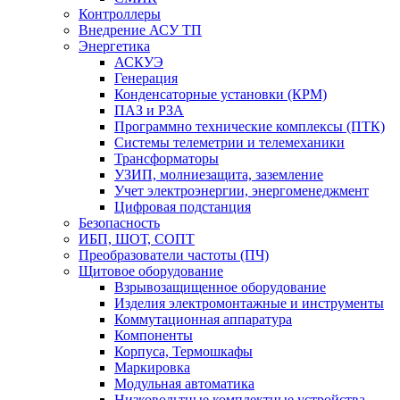
Контроллеры
Внедрение АСУ ТП
Энергетика
АСКУЭ
Генерация
Конденсаторные установки (КРМ)
ПАЗ и РЗА
Программно технические комплексы (ПТК)
Системы телеметрии и телемеханики
Трансформаторы
УЗИП, молниезащита, заземление
Учет электроэнергии, энергоменеджмент
Цифровая подстанция
Безопасность
ИБП, ШОТ, СОПТ
Преобразователи частоты (ПЧ)
Щитовое оборудование
Взрывозащищенное оборудование
Изделия электромонтажные и инструменты
Коммутационная аппаратура
Компоненты
Корпуса, Термошкафы
Маркировка
Модульная автоматика
Низковольтные комплектные устройства