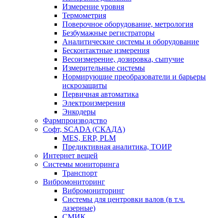
Измерение уровня
Термометрия
Поверочное оборудование, метрология
Безбумажные регистраторы
Аналитические системы и оборудование
Бесконтактные измерения
Весоизмерение, дозировка, сыпучие
Измерительные системы
Нормирующие преобразователи и барьеры
искрозащиты
Первичная автоматика
Электроизмерения
Энкодеры
Фармпроизводство
Софт, SCADA (СКАДА)
MES, ERP, PLM
Предиктивная аналитика, ТОИР
Интернет вещей
Системы мониторинга
Транспорт
Вибромониторинг
Вибромониторинг
Системы для центровки валов (в т.ч.
лазерные)
СМИК