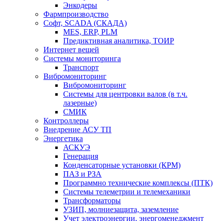
Энкодеры
Фармпроизводство
Софт, SCADA (СКАДА)
MES, ERP, PLM
Предиктивная аналитика, ТОИР
Интернет вещей
Системы мониторинга
Транспорт
Вибромониторинг
Вибромониторинг
Системы для центровки валов (в т.ч.
лазерные)
СМИК
Контроллеры
Внедрение АСУ ТП
Энергетика
АСКУЭ
Генерация
Конденсаторные установки (КРМ)
ПАЗ и РЗА
Программно технические комплексы (ПТК)
Системы телеметрии и телемеханики
Трансформаторы
УЗИП, молниезащита, заземление
Учет электроэнергии, энергоменеджмент