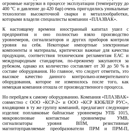
огромные нагрузки в процессе эксплуатации (температуру до
400 °C и давление до 420 бар) очень пригодились уникальные
технологии высокоточной сварки и металлообработки,
которыми владели специалисты компании «­ПЛАЗВАК».
К настоящему времени иностранный капитал ушел с
предприятия и оно полностью взяло производство
уровнемеров, сигнализаторов и других приборов контроля
уровня на се­бя. Некоторые импортные электронные
компоненты и материалы, критически важные для качества
продукции, соответствия техническим регламентам ЕАС и
международным стандартам, по-прежнему закупаются за
рубежом, однако их количество составляет от 30 до 50 % в
составе оборудования. Но главное, что следует отметить, это
высокое качество данного контрольно-измерительного
оборудования, которое не изменилось после то­го, как
немецкая компания отошла от производственного процесса.
Но перейдем к самому оборудованию. Компания «ПЛАЗВАК»
совместно с ООО «КСР-2» и ООО «КСР ­КЮБЛЕР РУС»,
входящими в ту же группу компаний, предлагают следующие
изделия: поплавковые байпасные уровнемеры УПБ 1015,
микроволновые контактные уровнемеры УМВ,
сигнализаторы уровня ВПМ, резистивные
магнитоуправляемые преобразователи ПРМ и ПРМ-П,