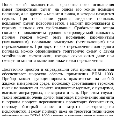
Поплавковый выключатель горизонтального исполнения
имеет поворотный рычаг, на одном его конце помещен
поплавок, а на другом – магнит и вилка, в которой находится
геркон. При повышении уровня жидкости поплавок
всплывает, рычаг поворачивается, а магнит приближается к
геркону, вызывая его срабатывание. Срабатывание всегда
связано с повышением уровня контролируемой жидкости,
причем геркон может быть нормально разомкнутым
(замыкающим), нормально замкнутым (размыкающим) или
переключающим. При двух точках переключения для одного
поплавка можно сформировать триггерную схему с двумя
устойчивыми состояниями, которые сохраняются да­же при
смещении магнита вы­ше или ни­же точки переключения.
Достаточно простой и оправдавший се­бя принцип действия
обеспечивает широкую область применения ВПМ 1003.
Прибор может функционировать практически на любой
жидкой измеряемой среде, поскольку срабатывание герконов
никак не зависит от свойств жидкостей: мутных, с пузырями,
высокотемпературных, пенящихся и т. д. При этом служит
такой механизм очень долго: благодаря применению магнита
и геркона процесс переключения происходит бесконтактно,
поэтому быстрый износ и затраты электроэнергии
исключаются. Такому прибору да­же не требуется техническое
обслуживание: ВПМ 1003 можно с успехом эксплуатировать