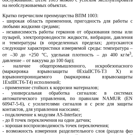
на необслуживаемых объектах.
Кратко перечислим преимущества ВПМ 1003:
- широкая область применения, пригодность для работы с
любыми жидкими средами;
- независимость работы герконов от образования пены или
пузырей, электропроводности жидкости, вибрации, давления
и температуры (в определенных пределах; допускаются
следующие характеристики измеряемой среды: температура –
3
от –30 до +250 °C, удельная плотность – до 400 кг/м
,
давление – от вакуума до 100 бар);
- наличие общепромышленного, искробезопасного
(маркировка взрывозащиты 0ExiaIICT6-T3 X) и
взрывонепроницаемого (маркировка взрывозащиты
1ExdIICT6-T4) исполнений;
- применение стойких к коррозии материалов;
- универсальная обработка сигналов: в системах
автоматического управления, по правилам NAMUR (EN
60947-5-6), с усилителями сигналов и с ре­ле для защиты
контактов, для управления насосами;
- подключение к модулям AS-Interface;
- до 8 точек переключения на один датчик;
- хорошая воспроизводимость точек переключения;
- возможность измерения разделительного слоя (раздела фаз