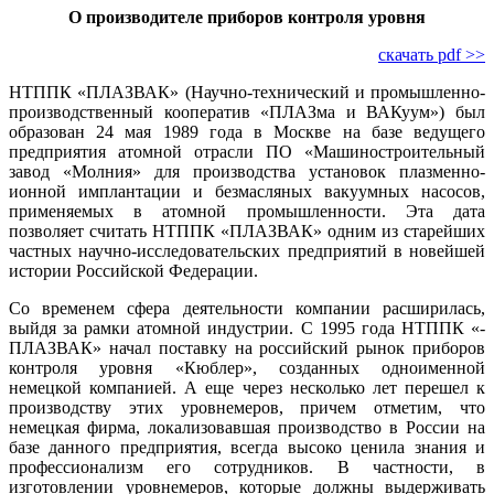
О производителе приборов контроля уровня
скачать pdf >>
НТППК «ПЛАЗВАК» (Научно-технический и промышленно-
производственный кооператив «­ПЛАЗма и ­ВАКуум») был
образован 24 мая 1989 го­да в Москве на ба­зе ведущего
предприятия атомной отрасли ПО «Машиностроительный
завод «Молния» для производства установок плазменно-
ионной имплантации и безмасляных вакуумных насосов,
применяемых в атомной промышленности. Эта да­та
позволяет считать НТППК «­ПЛАЗВАК» одним из старейших
частных научно-исследовательских предприятий в новейшей
истории Российской Федерации.
Со временем сфера деятельности компании расширилась,
выйдя за рамки атомной индустрии. С 1995 го­да ­НТППК «­
ПЛАЗВАК» начал поставку на российский рынок приборов
контроля уровня «Кюблер», созданных одноименной
немецкой компанией. А еще через несколько лет перешел к
производству этих уровнемеров, причем отметим, что
немецкая фирма, локализовавшая производство в России на
ба­зе данного предприятия, всегда высоко ценила знания и
профессионализм его сотрудников. В частности, в
изготовлении уровнемеров, которые должны выдерживать