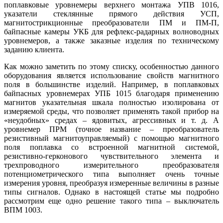
поплавковые уровнемеры верхнего монтажа УПВ 1016,
указатели стеклянные прямого действия УСП,
магнитострикционные преобразователи ПМ и ПМ-П,
байпасные камеры УКБ для рефлекс-радарных волноводных
уровнемеров, а также заказные изделия по техническому
заданию клиента.
Как можно заметить по этому списку, особенностью данного
оборудования является использование свойств магнитного
поля в большинстве изделий. Например, в поплавковых
байпасных уровнемерах УПБ 1015 благодаря применению
магнитов указательная шкала полностью изолирована от
измеряемой среды, что позволяет применять такой прибор на
«неудобных» средах – ядовитых, агрессивных и т. д. А
уровнемер ПРМ (точное название – преобразователь
резистивный магнитоуправляемый) с помощью магнитного
по­ля поплавка со встроенной магнитной системой,
резистивно-герконового чувствительного элемента и
трехпроводного измерительного преобразователя
потенциометрического ти­па выполняет очень точные
измерения уровня, преобразуя измеренные величины в разные
ти­пы сигналов. Однако в настоящей статье мы подробно
рассмотрим еще одно решение такого ти­па – выключатель
ВПМ 1003.