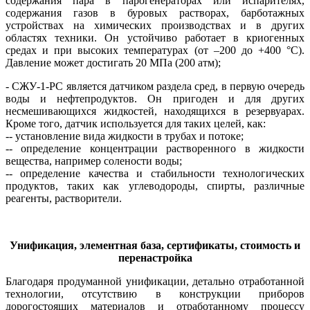
содержания пара в парогенераторах или испарителях,
содержания газов в буровых растворах, барботажных
устройствах на химических производствах и в других
областях техники. Он устойчиво работает в криогенных
средах и при высоких температурах (от –200 до +400 °C).
Давление может достигать 20 МПа (200 атм);
- СЖУ-1-РС является датчиком раздела сред, в первую очередь
во­ды и нефтепродуктов. Он пригоден и для других
несмешивающихся жидкостей, находящихся в резервуарах.
Кроме того, датчик используется для таких целей, как:
-- установление вида жидкости в трубах и потоке;
-- определение концентрации растворенного в жидкости
вещества, например солености воды;
-- определение качества и стабильности технологических
продуктов, таких как углеводороды, спирты, различные
реагенты, растворители.
Унификация, элементная база, сертификаты, стоимость и
перенастройка
Благодаря продуманной унификации, детально отработанной
технологии, отсутствию в конструкции приборов
дорогостоящих материалов и отработанному процессу