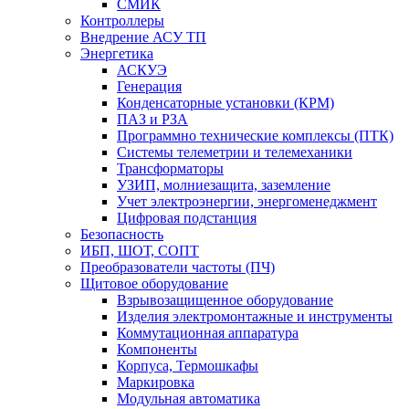
СМИК
Контроллеры
Внедрение АСУ ТП
Энергетика
АСКУЭ
Генерация
Конденсаторные установки (КРМ)
ПАЗ и РЗА
Программно технические комплексы (ПТК)
Системы телеметрии и телемеханики
Трансформаторы
УЗИП, молниезащита, заземление
Учет электроэнергии, энергоменеджмент
Цифровая подстанция
Безопасность
ИБП, ШОТ, СОПТ
Преобразователи частоты (ПЧ)
Щитовое оборудование
Взрывозащищенное оборудование
Изделия электромонтажные и инструменты
Коммутационная аппаратура
Компоненты
Корпуса, Термошкафы
Маркировка
Модульная автоматика