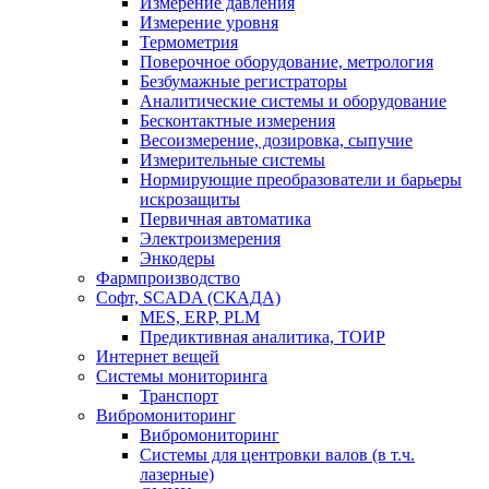
Измерение давления
Измерение уровня
Термометрия
Поверочное оборудование, метрология
Безбумажные регистраторы
Аналитические системы и оборудование
Бесконтактные измерения
Весоизмерение, дозировка, сыпучие
Измерительные системы
Нормирующие преобразователи и барьеры
искрозащиты
Первичная автоматика
Электроизмерения
Энкодеры
Фармпроизводство
Софт, SCADA (СКАДА)
MES, ERP, PLM
Предиктивная аналитика, ТОИР
Интернет вещей
Системы мониторинга
Транспорт
Вибромониторинг
Вибромониторинг
Системы для центровки валов (в т.ч.
лазерные)