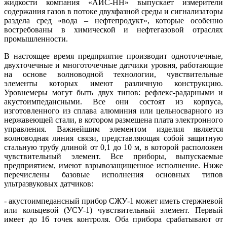
жидкости компания «АИС-НН» выпускает измерители
содержания газов в потоке двухфазной среды и сигнализаторы
раздела сред «вода – нефтепродукт», которые особенно
востребованы в химической и нефтегазовой отраслях
промышленности.
В настоящее время предприятие производит одноточечные,
двухточечные и многоточечные датчики уровня, работающие
на основе волноводной технологии, чувствительные
элементы которых имеют различную конструкцию.
Уровнемеры могут быть двух типов: рефлекс-радарными и
акустоимпедансными. Все они состоят из корпуса,
изготовленного из сплава алюминия или цельносварного из
нержавеющей стали, в котором размещена плата электронного
управления. Важнейшим элементом изделия является
волноводная линия связи, представляющая собой защитную
стальную трубу длиной от 0,1 до 10 м, в которой расположен
чувствительный элемент. Все приборы, выпускаемые
предприятием, имеют взрывозащищенное исполнение. Ниже
перечислены базовые исполнения основных типов
ультразвуковых датчиков:
- акустоимпедансный прибор СЖУ-1 может иметь стержневой
или кольцевой (УСУ-1) чувствительный элемент. Первый
имеет до 16 точек контроля. Оба прибора срабатывают от