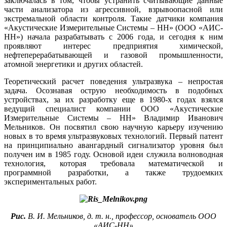
заключалась в том, чтобы устранить считывающие данные
части анализатора из агрессивной, взрывоопасной или
экстремальной области контроля. Такие датчики компания
«Акустические Измерительные Системы – НН» (ООО «АИС-
НН») начала разрабатывать с 2006 года, и сегодня к ним
проявляют интерес предприятия химической,
нефтеперерабатывающей и газовой промышленности,
атомной энергетики и других областей.
Теоретический расчет поведения ультразвука – непростая
задача. Осознавая острую необходимость в подобных
устройствах, за их разработку еще в 1980‑х годах взялся
ведущий специалист компании ООО «Акустические
Измерительные Системы – НН» Владимир Иванович
Мельников. Он посвятил свою научную карьеру изучению
новых в то время ультразвуковых технологий. Первый патент
на принципиально авангардный сигнализатор уровня был
получен им в 1985 году. Основой идеи служила волноводная
технология, которая требовала математической и
программной разработки, а также трудоемких
экспериментальных работ.
Рис.
В. И. Мельников, д. т. н., профессор, основатель ООО
«АИС-НН»