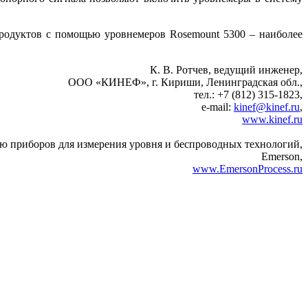
одуктов с помощью уровнемеров Rosemount 5300 – наиболее
К. В. Ротчев, ведущий инженер,
ООО «КИНЕФ», г. Кириши, Ленинградская обл.,
тел.: +7 (812) 315-1823,
e‑mail:
kinef@kinef.ru
,
www.kinef.ru
ю приборов для измерения уровня и беспроводных технологий,
Emerson,
www.EmersonProcess.ru