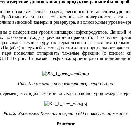
му измерение уровня кипящих продуктов раньше было проб
ров позволяет решать задачи, связанные с измерением уровня
обрабатывать сигналы, отраженные от поверхности сред с
ояния выносной камеры и резервуара, а волноводные уровнемер
аны с измерением уровня кипящих нефтепродуктов. Данный м
рных показаний, ухода в режим неисправности. В качестве пр
 превышает температуру их термического разложения (термок
 кПа (абс.) в верхней части. Для снижения парциального давле
о пара позволяет отпаривать тяжелые фракции (с концом к
КИП. На рис. 1 показан график эхо-кривой работы волноводн
Рис. 1.
Эхосигнал поверхности нефтепродукта
перемещается вдоль эхо-кривой. Как правило, уровнемеры «теря
Рис. 2
.
Уровнемер Rosemount серии 5300 на вакуумной колонне
Решение