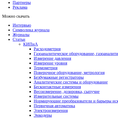
Партнеры
Реклама
Можно скачать
Интервью
Символика журнала
Журналы
Статьи
КИПиА
Расходометрия
Газоаналитическое оборудование, газоаналит
Измерение давления
Измерение уровня
Термометрия
Поверочное оборудование, метрология
Безбумажные регистраторы
Аналитические системы и оборудование
Бесконтактные измерения
Весоизмерение, дозировка, сыпучие
Измерительные системы
Нормирующие преобразователи и барьеры ис
Первичная автоматика
Электроизмерения
Энкодеры