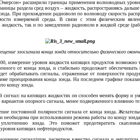
 «Эмерсон» расширили границы применения волноводных уровнем
аницы раздела сред воздух – жидкость, распространяясь дальше 
 зонда. При прохождении радиоволн по волноводу скорость расп
мости измеряемой среды. В связи с этим физическим явле
 жидкость, так и по замедлению радиоволн в жидкой среде (раб
щение эхосигнала конца зонда относительно физического оконч
300, измерение уровня жидкости кипящих продуктов возможно т
енного от конца зонда, и стабильно продолжает обеспечивать
т обрабатывать сигналы, отраженные от поверхности продукт
жиме проецирования конца зонда. На последнем графике показ
по концу зонда.
 сигнал: на кипящих жидкостях он способен менять форму и ум
 вариантов опорного сигнала, менее подверженного влиянию те
ие постоянной полярности сигнала от конца зонда. Желательно
 и необходима при использовании режима работы по концу зонд
 уплотнению зонда. Это поможет предотвратить скаплив
 уровня кипящих нефтепродуктов.
ошение сигнал/шум, расчетное качество сигнала и амплитуда