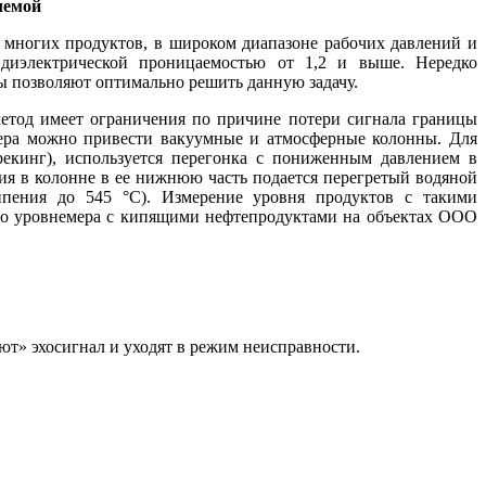
лемой
 многих продуктов, в широком диапазоне рабочих давлений и
 диэлектрической проницаемостью от 1,2 и выше. Нередко
ы позволяют оптимально решить данную задачу.
етод имеет ограничения по причине потери сигнала границы
имера можно привести вакуумные и атмосферные колонны. Для
рекинг), используется перегонка с пониженным давлением в
ния в колонне в ее нижнюю часть подается перегретый водяной
ипения до 545 °С). Измерение уровня продуктов с такими
ого уровнемера с кипящими нефтепродуктами на объектах ООО
ют» эхосигнал и уходят в режим неисправности.