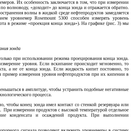
еров. Их особенность заключается в том, что при измерении
по волноводу, «доходит» до конца зонда и отражается обратно.
ространения волны в жидкой среде нефтепродуктов замедляется
нием уровнемер Rosemount 5300 способен измерять уровень
ота в режиме «проекция конца зонда»). На графике (рис. 3) мы
ания зонда
олько при использовании режима проецирования конца зонда.
 измерение уровня. Если вскипание происходит мгновенно, то
а, а не от конца зонда. Если жидкость кипит постоянно, то
ан пример измерения уровня нефтепродуктов при их кипении в
еньшаться в амплитуде, чтобы устранить подобные негативные
хнологического процесса.
, чтобы конец зонда имел контакт со стенкой резервуара или
а. При измерении продуктов с высокой температурой отдельное
ание конденсата и осаждений продукта. При выполнении
 опорного сигнала позволяют включить уровнемеры в систему