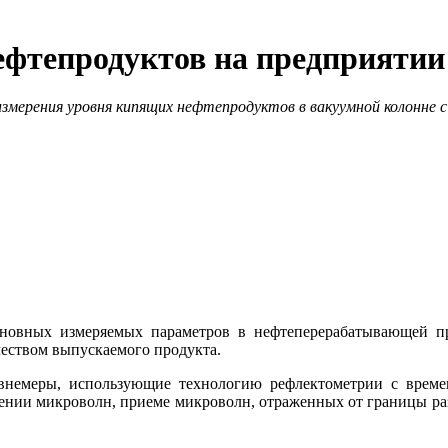
нефтепродуктов на предприя
мерения уровня кипящих нефтепродуктов в вакуумной колонне с
основных измеряемых параметров в нефтеперерабатывающей п
чеством выпускаемого продукта.
внемеры, использующие технологию рефлектометрии с врем
ении микроволн, приеме микроволн, отраженных от границы раз