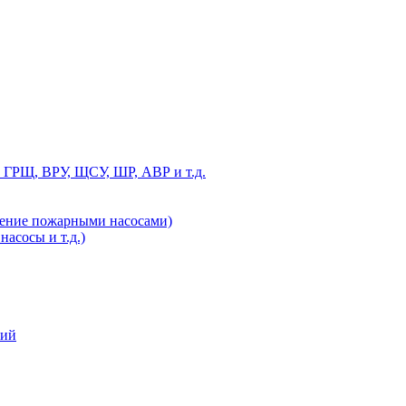
 ГРЩ, ВРУ, ЩСУ, ШР, АВР и т.д.
ление пожарными насосами)
асосы и т.д.)
ний