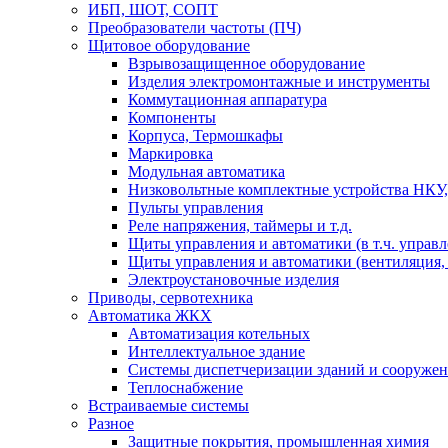
ИБП, ШОТ, СОПТ
Преобразователи частоты (ПЧ)
Щитовое оборудование
Взрывозащищенное оборудование
Изделия электромонтажные и инструменты
Коммутационная аппаратура
Компоненты
Корпуса, Термошкафы
Маркировка
Модульная автоматика
Низковольтные комплектные устройства НКУ,
Пульты управления
Реле напряжения, таймеры и т.д.
Щиты управления и автоматики (в т.ч. управ
Щиты управления и автоматики (вентиляция, н
Электроустановочные изделия
Приводы, сервотехника
Автоматика ЖКХ
Автоматизация котельных
Интеллектуальное здание
Системы диспетчеризации зданий и сооруже
Теплоснабжение
Встраиваемые системы
Разное
Защитные покрытия, промышленная химия