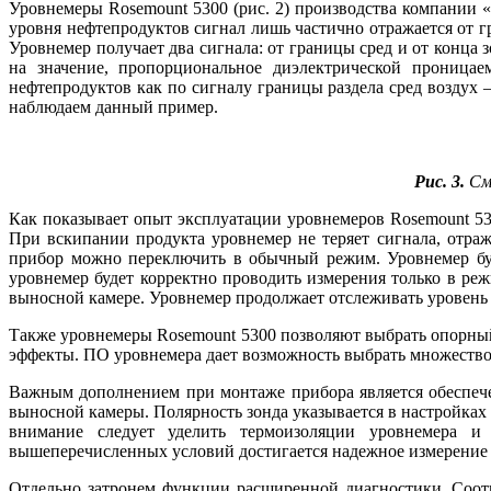
Уровнемеры Rosemount 5300 (рис. 2) производства компании
уровня нефтепродуктов сигнал лишь частично отражается от гр
Уровнемер получает два сигнала: от границы сред и от конца
на значение, пропорциональное диэлектрической проницае
нефтепродуктов как по сигналу границы раздела сред воздух –
наблюдаем данный пример.
Рис. 3.
Сме
Как показывает опыт эксплуатации уровнемеров Rosemount 5
При вскипании продукта уровнемер не теряет сигнала, отраж
прибор можно переключить в обычный режим. Уровнемер буде
уровнемер будет корректно проводить измерения только в ре
выносной камере. Уровнемер продолжает отслеживать уровень 
Также уровнемеры Rosemount 5300 позволяют выбрать опорный
эффекты. ПО уровнемера дает возможность выбрать множество
Важным дополнением при монтаже прибора является обеспечен
выносной камеры. Полярность зонда указывается в настройках
внимание следует уделить термоизоляции уровнемера и
вышеперечисленных условий достигается надежное измерение
Отдельно затронем функции расширенной диагностики. Соотн