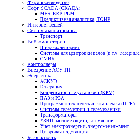
Фармпроизводство
Софт, SCADA (СКАДА)
MES, ERP, PLM
Предиктивная аналитика, ТОИР
Интернет вещей
Системы мониторинга
Транспорт
Вибромониторинг
Вибромониторинг
Системы для центровки валов (в т.ч. лазерные
СМИК
Контроллеры
Внедрение АСУ ТП
Энергетика
АСКУЭ
Генерация
Конденсаторные установки (КРМ)
ПАЗ и РЗА
Программно технические комплексы (ПТК)
Системы телеметрии и телемеханики
Трансформаторы
УЗИП, молниезащита, заземление
Учет электроэнергии, энергоменеджмент
Цифровая подстанция
Безопасность