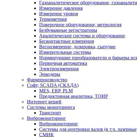
Газоаналитическое оборудование, газоаналит
Измерение давления
Измерение уровня
Термометрия
Поверочное оборудование, метрология
Безбумажные регистраторы
Аналитические системы и оборудование
Бесконтактные измерения
Весоизмерение, дозировка, сыпучие
Измерительные системы
Нормирующие преобразователи и барьеры ис
Первичная автоматика
Электроизмерения
Энкодеры
Фармпроизводство
Софт, SCADA (СКАДА)
MES, ERP, PLM
Предиктивная аналитика, ТОИР
Интернет вещей
Системы мониторинга
Транспорт
Вибромониторинг
Вибромониторинг
Системы для центровки валов (в т.ч. лазерные
СМИК