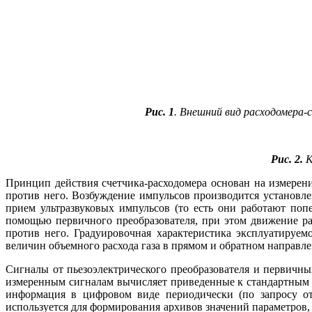
Рис. 1
. Внешний вид расходомера
Рис. 2.
К
Принцип действия счетчика-расходомера основан на измерен
против не­го. Возбуждение импульсов производится установл
прием ультразвуковых импульсов (то есть они работают по
помощью первичного преобразователя, при этом движение ра
против не­го. Градуировочная характеристика эксплуатируем
величин объемного расхода га­за в прямом и обратном направ
Сигналы от пьезоэлектрического преобразователя и первичны
измеренным сигналам вычисляет приведенные к стандартным ус
информация в цифровом ви­де периодически (по запросу от
используется для формирования архивов значений параметров