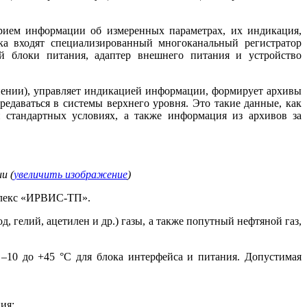
прием информации об измеренных параметрах, их индикация,
ка входят специализированный многоканальный регистратор
й блоки питания, адаптер внешнего питания и устройство
лнении), управляет индикацией информации, формирует архивы
едаваться в системы верхнего уровня. Это такие данные, как
и стандартных условиях, а также информация из архивов за
и (
увеличить изображение
)
плекс «ИРВИС-ТП».
, гелий, ацетилен и др.) га­зы, а также попутный нефтяной газ,
 –10 до +45 °C для блока интерфейса и питания. Допустимая
ия;