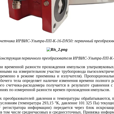
-счетчика ИРВИС-Ультра-ПП-К-16-DN50: первичный преобразова
онструкция первичного преобразователя ИРВИС-Ультра-ПП-К
ии временной разности прохождения импульсов ультразвуковых 
енными на измерительном участке трубопровода пьезоэлектрич
переменно в режиме приемника и излучателя). Пропорциональн
бочего те­ла определяет наличие изменения времени полного 
ого счетчика-расходомера получается в результате сравнения 
лениях по измеренной разности времен прохождения импульсов.
х преобразователей давления и температуры обрабатываются, п
ловиям (температура 293,15 °К, давление 101 325 Па) текущий
 регистратора информации) передается через блок искрозащ
, в том числе среднечасовых и среднесуточных. Привязка инфор