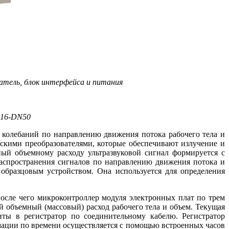
тель, блок интерфейса и питания
-16-DN50
колебаний по направлению движения потока рабочего те­ла и
ескими преобразователями, которые обеспечивают излучение и
ый объемному расходу ультразвуковой сигнал формируется с
распространения сигналов по направлению движения потока и
с образцовым устройством. Она используется для определения
осле че­го микроконтроллер модуля электронных плат по трем
 объемный (массовый) расход рабочего те­ла и объем. Текущая
иты в регистратор по соединительному кабелю. Регистратор
мации по времени осуществляется с помощью встроенных часов