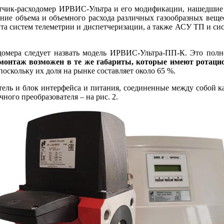
етчик-расходомер ИРВИС-Ультра и его модификации, нашедшие
ие объема и объемного расхода различных газообразных вещест
ента систем телеметрии и диспетчеризации, а также АСУ ТП и си
омера следует назвать модель ИРВИС-Ультра-ПП-К. Это полноп
 монтаж возможен в те же габариты, которые имеют ротаци
скольку их до­ля на рынке составляет около 65 %.
ль и блок интерфейса и питания, соединенные между собой каб
ного преобразователя – на рис. 2.