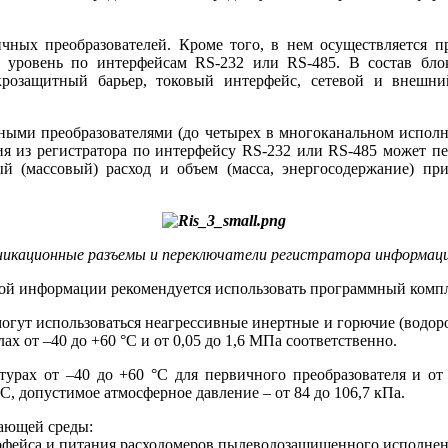
ичных преобразователей. Кроме то­го, в нем осуществляется 
уровень по интерфейсам RS-232 или RS-485. В состав бло
розащитный барьер, токовый интерфейс, сетевой и внешни
ичными преобразователями (до четырех в многоканальном испо
 из регистратора по интерфейсу RS-232 или RS-485 может пер
ный (массовый) расход и объем (масса, энергосодержание) пр
никационные разъемы и переключатели регистратора информаци
нной информации рекомендуется использовать программный ком
могут использоваться неагрессивные инертные и горючие (водород
ах от –40 до +60 °C и от 0,05 до 1,6 МПа соответственно.
атурах от –40 до +60 °C для первичного преобразователя и от
C, допустимое атмосферное давление – от 84 до 106,7 кПа.
жающей среды:
терфейса и питания расходомеров пылеводозащищенного исполнен