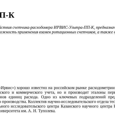
ПП-К
йствия счетчика-расходомера ИРВИС-Ультра-ПП-К, предназначен
можность применения взамен ротационных счетчиков, а также 
вис») хорошо известно на российском рынке расходометрии. 
ческого и коммерческого учета, но и производит эталоны пер
нов единиц расхода. Одно из ключевых подразделений пред
о производства. Коллектив научно-исследовательского отдела т
ного исследовательского центра Казанского научного центра Р
иверситета им. А. Н. Туполева.