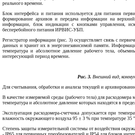
реального времени.
Блок интерфейса и питания используется для питания перв
формирование архивов и передача информации на верхний 
информации, блок индикации с кнопками управления, иск
бесперебойного питания ИРВИС-УБП.
Регистратор информации (рис. 3) осуществляет связь с перв
данных и хранит их в энергонезависимой памяти. Информация
температура и абсолютное давление рабочего те­ла, объем
интересующий период времени.
Рис. 3.
Внешний вид, комму
Для считывания, обработки и анализа текущей и архивирова
В качестве измеряемой среды (рабочего те­ла) для расходомера 
температура и абсолютное давление которых находятся в предел
Эксплуатация расходомера-счетчика допускается при темпер
влажность окружающего воздуха 95 ± 3 % при температуре 35 °
Степень защиты измерительной системы от воздействия окру
- IP65 для первичных преобразователей и IP54 для блоков ин