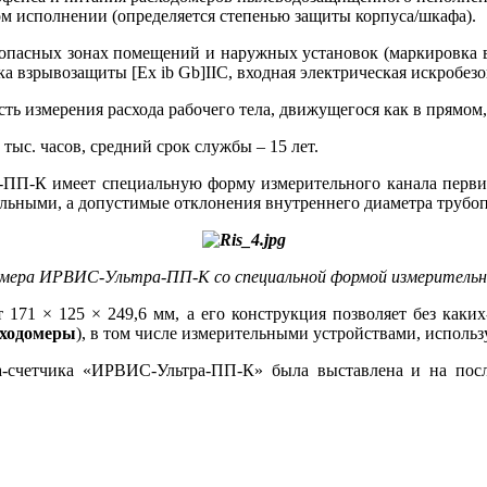
ном исполнении (определяется степенью защиты корпуса/шкафа).
опасных зонах помещений и наружных установок (маркировка в
 взрывозащиты [Ex ib Gb]IIС, входная электрическая искробезоп
 измерения расхода рабочего те­ла, движущегося как в прямом,
 тыс. часов, средний срок службы – 15 лет.
П-К имеет специальную форму измерительного канала первичного
ьными, а допустимые отклонения внутреннего диаметра трубопр
омера ИРВИС-Ультра-ПП-К со специальной формой измерительно
71 × 125 × 249,6 мм, а его конструкция позволяет без каких
сходомеры
), в том числе измерительными устройствами, испол
а-счетчика «ИРВИС-Ультра-ПП-К» бы­ла выставлена и на пос