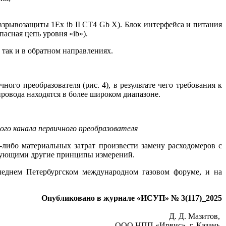
зрывозащиты 1Ex ib II СT4 Gb X). Блок интерфейса и питания
асная цепь уровня «ib»).
 так и в обратном направлениях.
 преобразователя (рис. 4), в результате че­го требования к
овода находятся в более широком диапазоне.
го канала первичного преобразователя
-либо материальных затрат произвести замену расходомеров с
ьзующими другие принципы измерений.
леднем Петербургском международном газовом форуме, и на
Опубликовано в журнале «ИСУП» № 3(117)_2025
Д. Д. Мазитов,
ООО НПП «Ирвис», г. Казань,