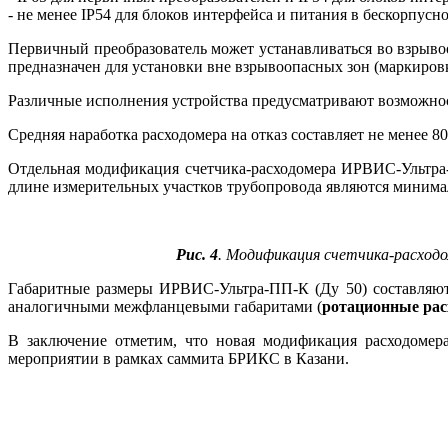
- не менее IP54 для блоков интерфейса и питания в бескорпус
Первичный преобразователь может устанавливаться во взрыво
предназначен для установки вне взрывоопасных зон (маркировка
Различные исполнения устройства предусматривают возможность
Средняя наработка расходомера на отказ составляет не менее 80
Отдельная модификация счетчика-расходомера ИРВИС-Ультра-П
длине измерительных участков трубопровода являются минимал
Рис. 4
. Модификация счетчика-расход
Габаритные размеры ИРВИС-Ультра-ПП-К (Ду 50) составляют 1
аналогичными межфланцевыми габаритами (
ротационные ра
В заключение отметим, что новая модификация расходомер
мероприятии в рамках саммита БРИКС в Казани.