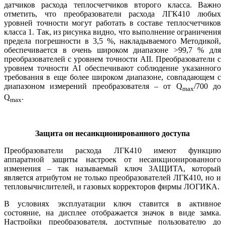
датчиков расхода теплосчетчиков второго класса. Важно
отметить, что преобразователи расхода ЛГК410 любых
уровней точности могут работать в составе теплосчетчиков
класса 1. Так, из рисунка видно, что выполнение ограничения
предела погрешности в 3,5 %, накладываемого Методикой,
обеспечивается в очень широком диапазоне >99,7 % для
преобразователей с уровнем точности AII. Преобразователи с
уровнем точности АI обеспечивают соблюдение указанного
требования в еще более широком диапазоне, совпадающем с
диапазоном измерений преобразователя – от Q
/700 до
max
Q
.
max
Защита он несанкционированного доступа
Преобразователи расхода ЛГК410 имеют функцию
аппаратной защиты настроек от несанкционированного
изменения – так называемый ключ ­ЗАЩИТА, который
является атрибутом не только преобразователей ЛГК410, но и
тепловычислителей, и газовых корректоров фирмы ЛОГИКА.
В условиях эксплуатации ключ ставится в активное
состояние, на дисплее отображается значок в ви­де замка.
Настройки преобразователя, доступные пользователю до