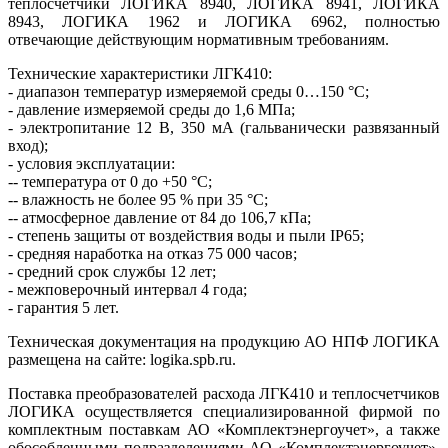
теплосчетчики ­ЛОГИКА 8940, ЛОГИКА 8941, ­ЛОГИКА
8943, ­ЛОГИКА 1962 и ­ЛОГИКА 6962, полностью
отвечающие действующим нормативным требованиям.
Технические характеристики ЛГК410:
- диапазон температур измеряемой среды 0…150 °C;
- давление измеряемой среды до 1,6 МПа;
- электропитание 12 В, 350 мА (гальванически развязанный
вход);
- условия эксплуатации:
-- температура от 0 до +50 °C;
-- влажность не более 95 % при 35 °C;
-- атмосферное давление от 84 до 106,7 кПа;
- степень защиты от воздействия воды и пыли IP65;
- средняя наработка на отказ 75 000 часов;
- средний срок службы 12 лет;
- межповерочный интервал 4 года;
- гарантия 5 лет.
Техническая документация на продукцию АО НПФ ЛОГИКА
размещена на сайте: logika.spb.ru.
Поставка преобразователей расхода ЛГК410 и теплосчетчиков
ЛОГИКА осуществляется специализированной фирмой по
комплектным поставкам АО «Комплектэнергоучет», а также
обособленными подразделениями АО «Комплектэнергоучет»,