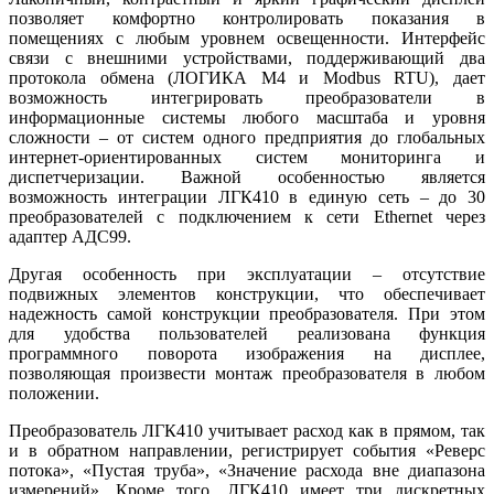
позволяет комфортно контролировать показания в
помещениях с любым уровнем освещенности. Интерфейс
связи с внешними устройствами, поддерживающий два
протокола обмена (ЛОГИКА М4 и Modbus RTU), дает
возможность интегрировать преобразователи в
информационные системы любого масштаба и уровня
сложности – от систем одного предприятия до глобальных
интернет-ориентированных систем мониторинга и
диспетчеризации. Важной особенностью является
возможность интеграции ЛГК410 в единую сеть – до 30
преобразователей с подключением к се­ти Ethernet через
адаптер АДС99.
Другая особенность при эксплуатации – отсутствие
подвижных элементов конструкции, что обеспечивает
надежность самой конструкции преобразователя. При этом
для удобства пользователей реализована функция
программного поворота изображения на дисплее,
позволяющая произвести монтаж преобразователя в любом
положении.
Преобразователь ЛГК410 учитывает расход как в прямом, так
и в обратном направлении, регистрирует события «Реверс
потока», «Пустая труба», «Значение расхода вне диапазона
измерений». Кроме то­го, ЛГК410 имеет три дискретных