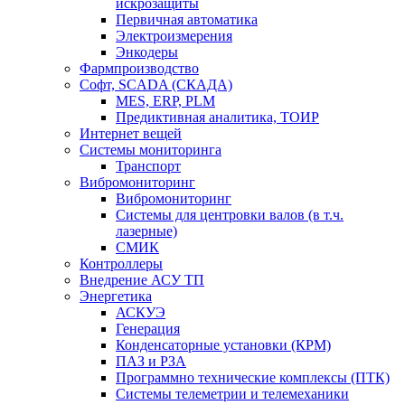
искрозащиты
Первичная автоматика
Электроизмерения
Энкодеры
Фармпроизводство
Софт, SCADA (СКАДА)
MES, ERP, PLM
Предиктивная аналитика, ТОИР
Интернет вещей
Системы мониторинга
Транспорт
Вибромониторинг
Вибромониторинг
Системы для центровки валов (в т.ч.
лазерные)
СМИК
Контроллеры
Внедрение АСУ ТП
Энергетика
АСКУЭ
Генерация
Конденсаторные установки (КРМ)
ПАЗ и РЗА
Программно технические комплексы (ПТК)
Системы телеметрии и телемеханики