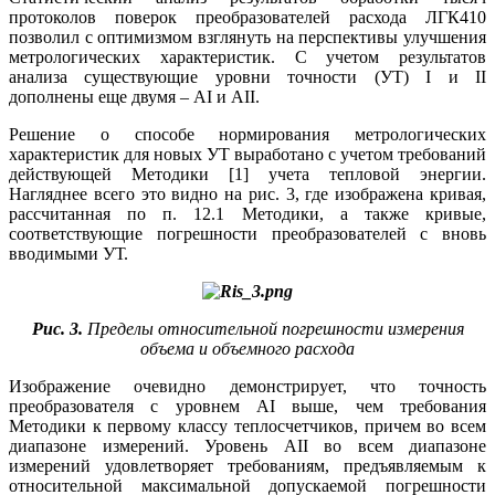
протоколов поверок преобразователей расхода ЛГК410
позволил с оптимизмом взглянуть на перспективы улучшения
метрологических характеристик. С учетом результатов
анализа существующие уровни точности (УТ) I и II
дополнены еще двумя – AI и AII.
Решение о способе нормирования метрологических
характеристик для новых УТ выработано с учетом требований
действующей Методики [1] учета тепловой энергии.
Нагляднее всего это видно на рис. 3, где изображена кривая,
рассчитанная по п. 12.1 Методики, а также кривые,
соответствующие погрешности преобразователей с вновь
вводимыми УТ.
Рис. 3.
Пределы относительной погрешности измерения
объема и объемного расхода
Изображение очевидно демонстрирует, что точность
преобразователя с уровнем AI вы­ше, чем требования
Методики к первому классу теплосчетчиков, причем во всем
диапазоне измерений. Уровень AII во всем диапазоне
измерений удовлетворяет требованиям, предъявляемым к
относительной максимальной допускаемой погрешности