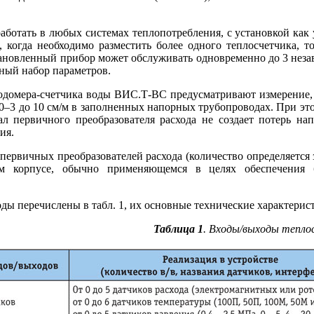
ботать в любых системах теплопотребления, с установкой как у
, когда необходимо разместить более одного теплосчетчика, 
тановленный прибор может обслуживать одновременно до 3 незав
ный набор параметров.
домера-счетчика во­ды ВИС.Т‑ВС предусматривают измерение,
–3 до 10 см/м в заполненных напорных трубопроводах. При этом 
нал первичного преобразователя расхода не создает потерь на
ия.
 первичных преобразователей расхода (количество определяется 
ом корпусе, обычно применяющемся в целях обеспечения 
ы перечислены в табл. 1, их основные технические характеристик
Таблица 1
. Входы/выходы тепло