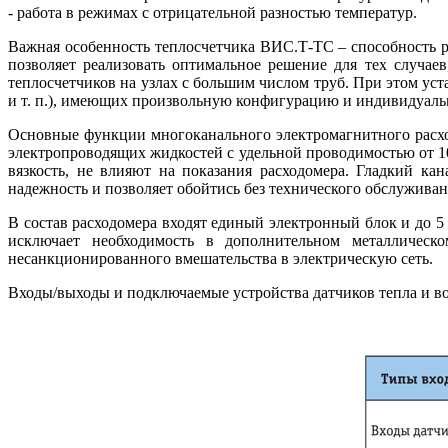
- работа в режимах с отрицательной разностью температур.
Важная особенность теплосчетчика ВИС.Т‑ТС – способность ра
позволяет реализовать оптимальное решение для тех случаев
теплосчетчиков на узлах с большим числом труб. При этом ус
и т. п.), имеющих произвольную конфигурацию и индивидуаль
Основные функции многоканального электромагнитного расхо
электропроводящих жидкостей с удельной проводимостью от 10
вязкость, не влияют на показания расходомера. Гладкий ка
надежность и позволяет обойтись без технического обслуживан
В состав расходомера входят единый электронный блок и до 5
исключает необходимость в дополнительном металлическ
несанкционированного вмешательства в электрическую сеть.
Входы/выходы и подключаемые устройства датчиков тепла и во­д