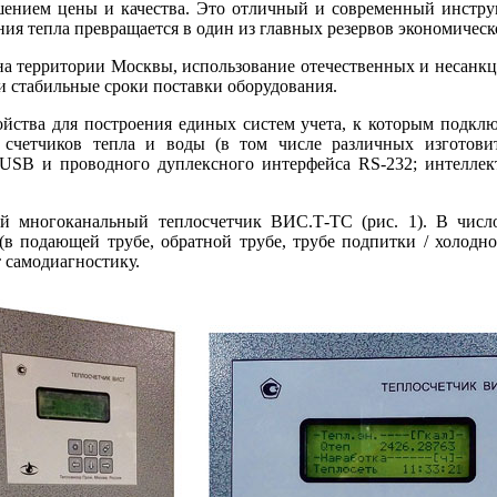
ением це­ны и качества. Это отличный и современный инструм
ния тепла превращается в один из главных резервов экономичес
на территории Москвы, использование отечественных и несанк
и стабильные сроки поставки оборудования.
ойства для построения единых систем учета, к которым подклю
четчиков тепла и во­ды (в том числе различных изготови
а USB и проводного дуплексного интерфейса RS‑232; интелл
 многоканальный теплосчетчик ВИС.Т‑ТС (рис. 1). В число 
(в подающей трубе, обратной трубе, трубе подпитки / холодно
 самодиагностику.