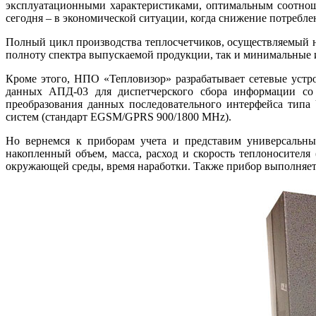
эксплуатационными характеристиками, оптимальным соотнош
сегодня – в экономической ситуации, когда снижение потребле
Полный цикл производства теплосчетчиков, осуществляемый 
полноту спектра выпускаемой продукции, так и минимальные 
Кроме этого, НПО «Тепловизор» разрабатывает сетевые устр
данных АПД‑03 для диспетчерского сбора информации со с
преобразования данных последовательного интерфейса ти­п
систем (стандарт EGSM/GPRS 900/1800 MHz).
Но вернемся к приборам учета и представим универсальный
накопленный объем, масса, расход и скорость теплоносителя 
окружающей среды, время наработки. Также прибор выполняет