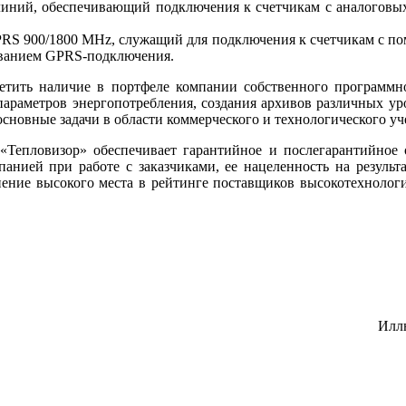
иний, обеспечивающий подключения к счетчикам с аналоговых 
RS 900/1800 MHz, служащий для подключения к счетчикам с п
ованием GPRS-подключения.
етить наличие в портфеле компании собственного программно
 параметров энергопотребления, создания архивов различных у
сновные задачи в области коммерческого и технологического у
Тепловизор» обеспечивает гарантийное и послегарантийное 
анией при работе с заказчиками, ее нацеленность на резуль
ение высокого места в рейтинге поставщиков высокотехнологи
Илл