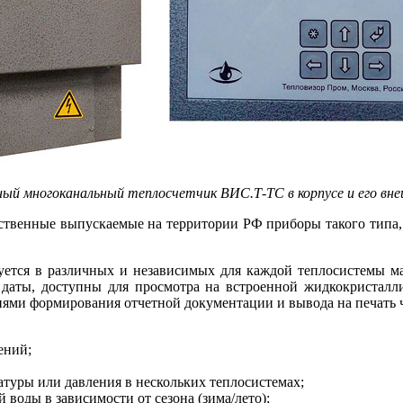
ый многоканальный теплосчетчик ВИС.Т‑ТС в корпусе и его вн
инственные выпускаемые на территории РФ приборы такого ти­п
уется в различных и независимых для каждой теплосистемы м
 да­ты, доступны для просмотра на встроенной жидкокристалл
ями формирования отчетной документации и вывода на печать ч
ений;
атуры или давления в нескольких теплосистемах;
во­ды в зависимости от сезона (зима/лето);